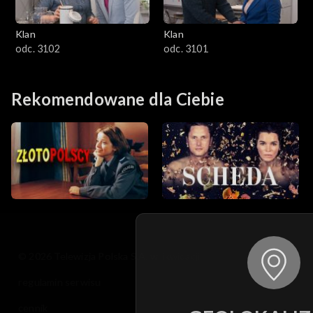
Klan
Klan
odc. 3102
odc. 3101
Rekomendowane dla Ciebie
© 2026 Telewizja Polska S.A. w likwidacji
regulamin serwisu
cennik