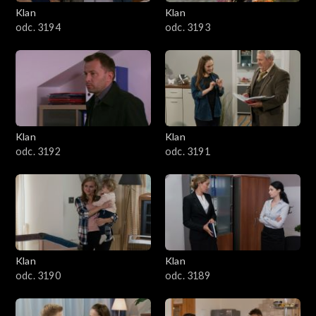
3401–3500
Klan
Klan
odc. 3194
odc. 3193
3301–3400
3201–3300
3101–3200
Klan
Klan
3001–3100
odc. 3192
odc. 3191
2901–3000
2801–2900
2701–2800
Klan
Klan
odc. 3190
odc. 3189
2601–2700