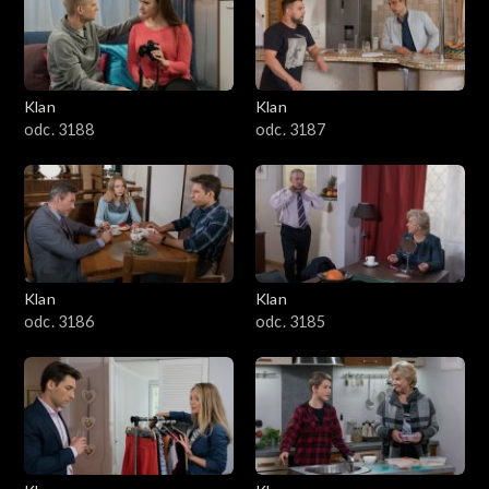
2501–2600
2401–2500
Klan
Klan
2301–2400
odc. 3188
odc. 3187
2201–2300
2101–2200
2001–2100
Klan
Klan
odc. 3186
odc. 3185
1901–2000
1801–1900
1701–1800