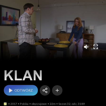
Klan
ODTWÓRZ
2017
Polska
obyczajowe
22m
Sezon 32, odc. 3189