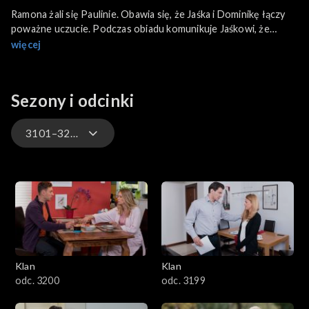
Ramona żali się Paulinie. Obawia się, że Jaśka i Dominikę łączy
poważne uczucie. Podczas obiadu komunikuje Jaśkowi, że
spodziewa się dziecka i bacznie obserwuje jego reakcję. Ola
więcej
prosi ojca o pomoc finansową.
Sezony i odcinki
3101–3200
4701–4800
4601–4700
4501–4600
Klan
Klan
4401–4500
odc. 3200
odc. 3199