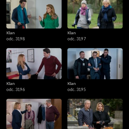
4301–4400
4201–4300
4101–4200
Klan
Klan
odc. 3198
odc. 3197
4001–4100
3901–4000
3801–3900
Klan
Klan
3701–3800
odc. 3196
odc. 3195
3601–3700
3501–3600