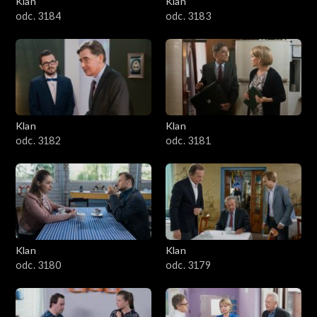
Klan
Klan
1601–1700
odc. 3184
odc. 3183
1501–1600
1401–1500
1301–1400
Klan
Klan
odc. 3182
odc. 3181
1201–1300
1101–1200
1001–1100
Klan
Klan
901–1000
odc. 3180
odc. 3179
801–900