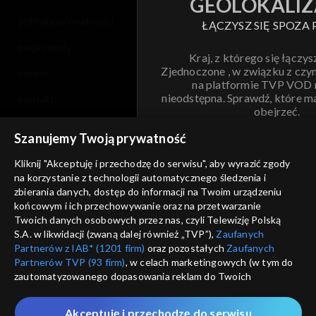
GEOLOKALIZ
polityka prywatności
ŁĄCZYSZ SIĘ SPOZA 
moje zgody
Kraj, z którego się łączys
Zjednoczone , w związku z czy
pomoc
na platformie TVP VOD
nieodstępna. Sprawdź, które m
kontakt
obejrzeć.
voucher
Szanujemy Twoją prywatność
Nie pokazuj pon
dostępność
Kliknij "Akceptuję i przechodzę do serwisu", aby wyrazić zgody
na korzystanie z technologii automatycznego śledzenia i
informacje o dostawcy usług
ANULUJ
SP
zbierania danych, dostęp do informacji na Twoim urządzeniu
końcowym i ich przechowywanie oraz na przetwarzanie
Twoich danych osobowych przez nas, czyli Telewizję Polską
S.A. w likwidacji (zwaną dalej również „TVP”),
Zaufanych
Partnerów z IAB* (1201 firm)
oraz pozostałych
Zaufanych
Partnerów TVP (93 firm)
, w celach marketingowych (w tym do
zautomatyzowanego dopasowania reklam do Twoich
zainteresowań i mierzenia ich skuteczności) i pozostałych,
które wskazujemy poniżej, a także zgody na udostępnianie
Akceptuję i przechodzę do serwisu