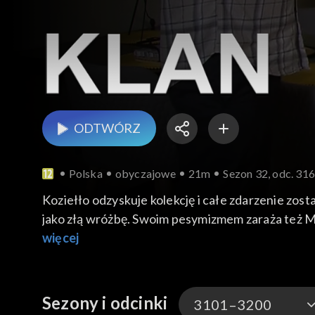
ODTWÓRZ
Polska
obyczajowe
21m
Sezon 32, odc. 31
Koziełło odzyskuje kolekcję i całe zdarzenie zos
jako złą wróżbę. Swoim pesymizmem zaraża też 
więcej
Sezony i odcinki
3101–3200