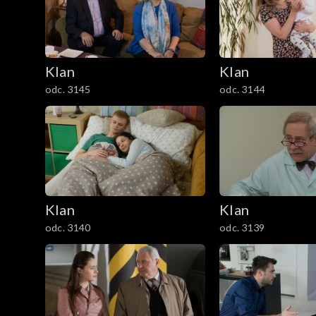
301–400
201–300
Klan
Klan
101–200
odc. 3145
odc. 3144
1–100
Klan
Klan
odc. 3140
odc. 3139