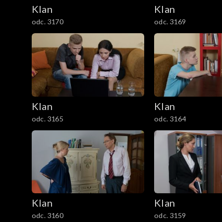
2101–2200
Klan
Klan
odc. 3170
odc. 3169
2001–2100
1901–2000
1801–1900
1701–1800
Klan
Klan
odc. 3165
odc. 3164
1601–1700
1501–1600
1401–1500
1301–1400
Klan
Klan
odc. 3160
odc. 3159