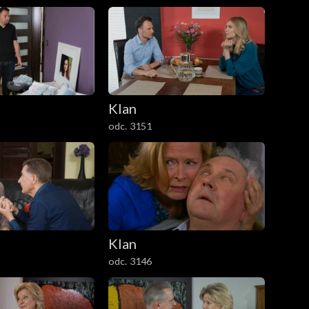
Klan
odc. 3151
Klan
odc. 3146