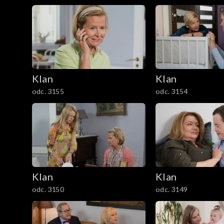
1201–1300
1101–1200
1001–1100
901–1000
Klan
Klan
odc. 3155
odc. 3154
801–900
701–800
601–700
Klan
Klan
501–600
odc. 3150
odc. 3149
401–500