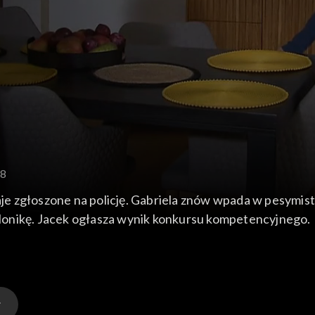
68
taje zgłoszone na policję. Gabriela znów wpada w pesymi
Monikę. Jacek ogłasza wynik konkursu kompetencyjnego.