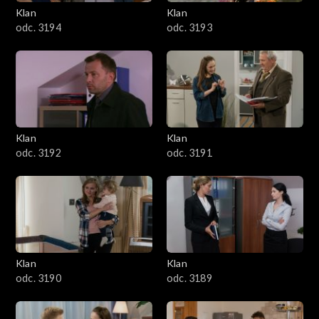
3401–3500
Klan
Klan
odc. 3194
odc. 3193
3301–3400
3201–3300
3101–3200
Klan
Klan
3001–3100
odc. 3192
odc. 3191
2901–3000
2801–2900
2701–2800
Klan
Klan
odc. 3190
odc. 3189
2601–2700