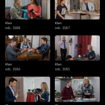
2501–2600
2401–2500
Klan
Klan
2301–2400
odc. 3188
odc. 3187
2201–2300
2101–2200
2001–2100
Klan
Klan
odc. 3186
odc. 3185
1901–2000
1801–1900
1701–1800