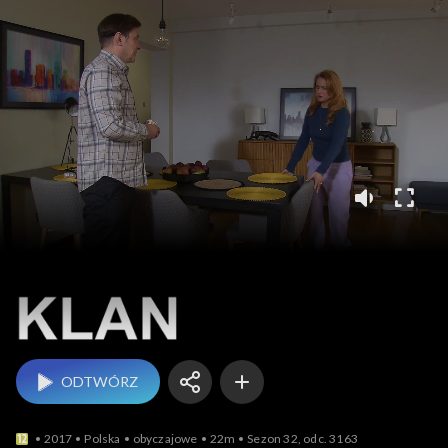
Klan
ODTWÓRZ
2017
Polska
obyczajowe
22m
Sezon 32, odc. 3163