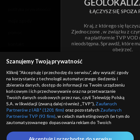
GEOLOKALIZ
polityka prywatności
ŁĄCZYSZ SIĘ SPOZA 
moje zgody
Kraj, z którego się łączys
Zjednoczone , w związku z czy
pomoc
na platformie TVP VOD
nieodstępna. Sprawdź, które m
kontakt
obejrzeć.
voucher
Szanujemy Twoją prywatność
Nie pokazuj pon
dostępność
Kliknij "Akceptuję i przechodzę do serwisu", aby wyrazić zgody
na korzystanie z technologii automatycznego śledzenia i
informacje o dostawcy usług
ANULUJ
SP
zbierania danych, dostęp do informacji na Twoim urządzeniu
końcowym i ich przechowywanie oraz na przetwarzanie
Twoich danych osobowych przez nas, czyli Telewizję Polską
S.A. w likwidacji (zwaną dalej również „TVP”),
Zaufanych
Partnerów z IAB* (1201 firm)
oraz pozostałych
Zaufanych
Partnerów TVP (93 firm)
, w celach marketingowych (w tym do
zautomatyzowanego dopasowania reklam do Twoich
zainteresowań i mierzenia ich skuteczności) i pozostałych,
które wskazujemy poniżej, a także zgody na udostępnianie
Akceptuję i przechodzę do serwisu