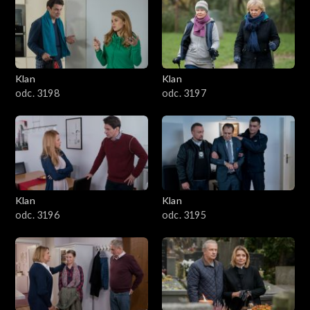
4301–4400
4201–4300
4101–4200
Klan
Klan
odc. 3198
odc. 3197
4001–4100
3901–4000
3801–3900
Klan
Klan
3701–3800
odc. 3196
odc. 3195
3601–3700
3501–3600