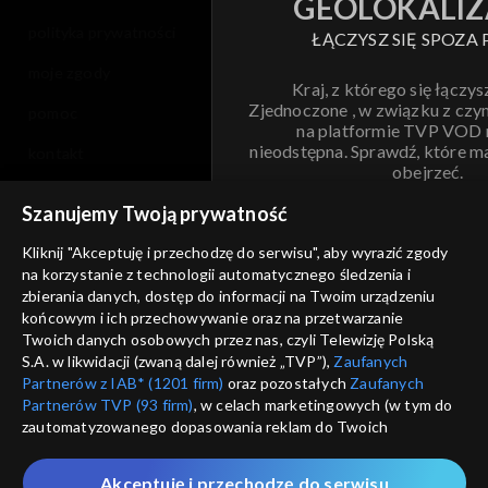
GEOLOKALIZ
polityka prywatności
ŁĄCZYSZ SIĘ SPOZA 
moje zgody
Kraj, z którego się łączys
Zjednoczone , w związku z czy
pomoc
na platformie TVP VOD
nieodstępna. Sprawdź, które m
kontakt
obejrzeć.
voucher
Szanujemy Twoją prywatność
Nie pokazuj pon
dostępność
Kliknij "Akceptuję i przechodzę do serwisu", aby wyrazić zgody
na korzystanie z technologii automatycznego śledzenia i
informacje o dostawcy usług
ANULUJ
SP
zbierania danych, dostęp do informacji na Twoim urządzeniu
końcowym i ich przechowywanie oraz na przetwarzanie
Twoich danych osobowych przez nas, czyli Telewizję Polską
S.A. w likwidacji (zwaną dalej również „TVP”),
Zaufanych
Partnerów z IAB* (1201 firm)
oraz pozostałych
Zaufanych
Partnerów TVP (93 firm)
, w celach marketingowych (w tym do
zautomatyzowanego dopasowania reklam do Twoich
zainteresowań i mierzenia ich skuteczności) i pozostałych,
które wskazujemy poniżej, a także zgody na udostępnianie
Akceptuję i przechodzę do serwisu