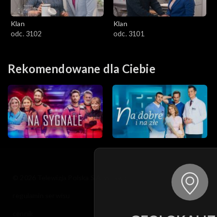
Klan
Klan
odc. 3102
odc. 3101
Rekomendowane dla Ciebie
© 2026 Telewizja Polska S.A. w likwidacji
regulamin serwisu
cennik