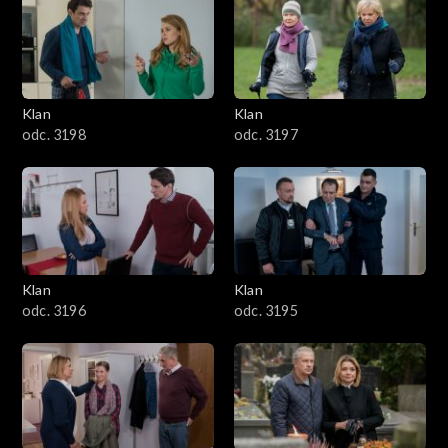
4301–4400
4201–4300
4101–4200
Klan
Klan
odc. 3198
odc. 3197
4001–4100
3901–4000
3801–3900
Klan
Klan
3701–3800
odc. 3196
odc. 3195
3601–3700
3501–3600