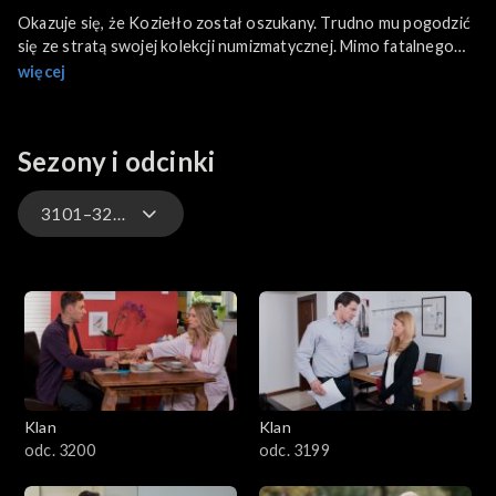
Okazuje się, że Koziełło został oszukany. Trudno mu pogodzić
się ze stratą swojej kolekcji numizmatycznej. Mimo fatalnego
nastroju udaje się jednak do Elmedu. Norbert decyduje się
więcej
podjąć współpracę z Oskarem przy remontach zabytkowych
aut. Gabriela opuszcza szpital psychiatryczny i postanawia
odwiedzić wnuczkę.
Sezony i odcinki
3101–3200
4701–4800
4601–4700
4501–4600
Klan
Klan
4401–4500
odc. 3200
odc. 3199