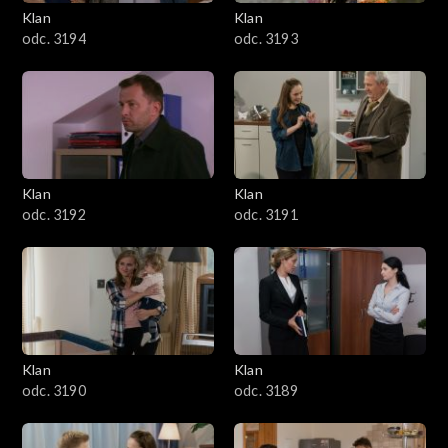
3401–3500
Klan
Klan
odc. 3194
odc. 3193
3301–3400
3201–3300
3101–3200
Klan
Klan
3001–3100
odc. 3192
odc. 3191
2901–3000
2801–2900
2701–2800
Klan
Klan
odc. 3190
odc. 3189
2601–2700