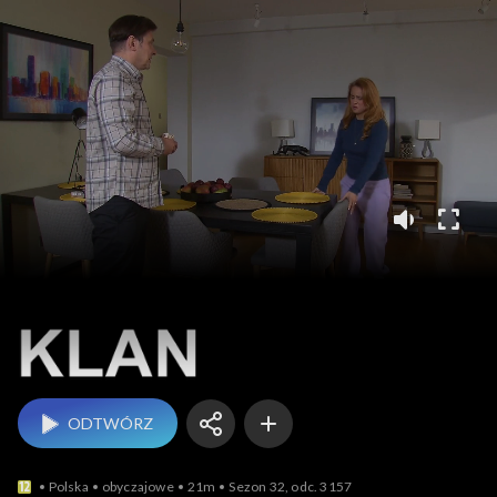
Klan
ODTWÓRZ
Polska
obyczajowe
21m
Sezon 32, odc. 3157