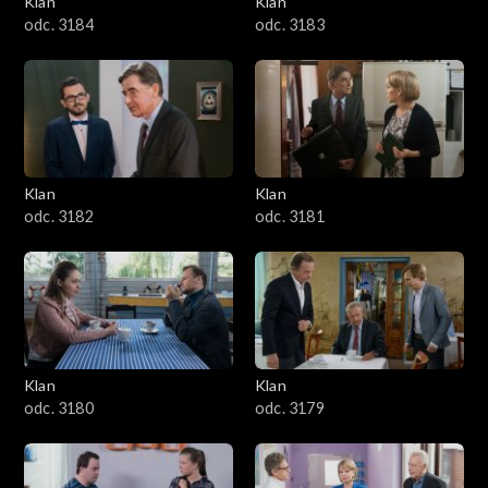
Klan
Klan
1601–1700
odc. 3184
odc. 3183
1501–1600
1401–1500
1301–1400
Klan
Klan
odc. 3182
odc. 3181
1201–1300
1101–1200
1001–1100
Klan
Klan
901–1000
odc. 3180
odc. 3179
801–900