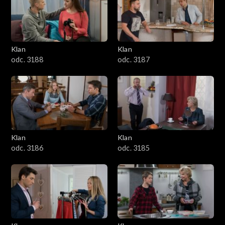
2501–2600
2401–2500
Klan
Klan
2301–2400
odc. 3188
odc. 3187
2201–2300
2101–2200
2001–2100
Klan
Klan
odc. 3186
odc. 3185
1901–2000
1801–1900
1701–1800