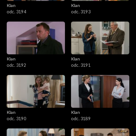
3401–3500
Klan
Klan
odc. 3194
odc. 3193
3301–3400
3201–3300
3101–3200
Klan
Klan
3001–3100
odc. 3192
odc. 3191
2901–3000
2801–2900
2701–2800
Klan
Klan
odc. 3190
odc. 3189
2601–2700