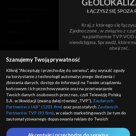
GEOLOKALIZ
polityka prywatności
ŁĄCZYSZ SIĘ SPOZA 
moje zgody
Kraj, z którego się łączys
Zjednoczone , w związku z czy
pomoc
na platformie TVP VOD
nieodstępna. Sprawdź, które m
kontakt
obejrzeć.
voucher
Szanujemy Twoją prywatność
Nie pokazuj pon
dostępność
Kliknij "Akceptuję i przechodzę do serwisu", aby wyrazić zgody
na korzystanie z technologii automatycznego śledzenia i
informacje o dostawcy usług
ANULUJ
SP
zbierania danych, dostęp do informacji na Twoim urządzeniu
końcowym i ich przechowywanie oraz na przetwarzanie
Twoich danych osobowych przez nas, czyli Telewizję Polską
S.A. w likwidacji (zwaną dalej również „TVP”),
Zaufanych
Partnerów z IAB* (1201 firm)
oraz pozostałych
Zaufanych
Partnerów TVP (93 firm)
, w celach marketingowych (w tym do
zautomatyzowanego dopasowania reklam do Twoich
zainteresowań i mierzenia ich skuteczności) i pozostałych,
które wskazujemy poniżej, a także zgody na udostępnianie
Akceptuję i przechodzę do serwisu