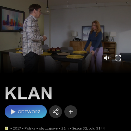
Klan
ODTWÓRZ
2017
Polska
obyczajowe
21m
Sezon 32, odc. 3144