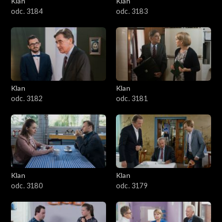
Klan
Klan
1601–1700
odc. 3184
odc. 3183
1501–1600
1401–1500
1301–1400
Klan
Klan
odc. 3182
odc. 3181
1201–1300
1101–1200
1001–1100
Klan
Klan
901–1000
odc. 3180
odc. 3179
801–900