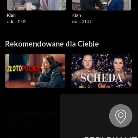
Klan
Klan
odc. 3102
odc. 3101
Rekomendowane dla Ciebie
© 2026 Telewizja Polska S.A. w likwidacji
regulamin serwisu
cennik