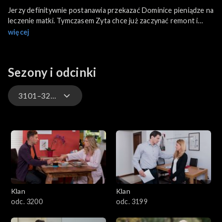
Jerzy definitywnie postanawia przekazać Dominice pieniądze na
leczenie matki. Tymczasem Zyta chce już zaczynać remont i
dopytuje się o zwrot pożyczki. Jerzy jest bardzo
więcej
zdenerwowany i bierze leki uspokajające. Ojciec Julity osobiście
składa Pawłowi propozycje wspólnego wyjazdu do
Skandynawii. Lubicz zmusi przekonać do tego pomysłu Wigę.
Sezony i odcinki
Tymczasem Feliks z Moniką przygotowują się do ślubu. Każdy
ma inna wizję tego, jak powinien on wyglądać.
3101–3200
4701–4800
4601–4700
4501–4600
Klan
Klan
4401–4500
odc. 3200
odc. 3199