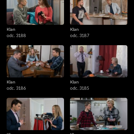
2501–2600
2401–2500
Klan
Klan
2301–2400
odc. 3188
odc. 3187
2201–2300
2101–2200
2001–2100
Klan
Klan
odc. 3186
odc. 3185
1901–2000
1801–1900
1701–1800