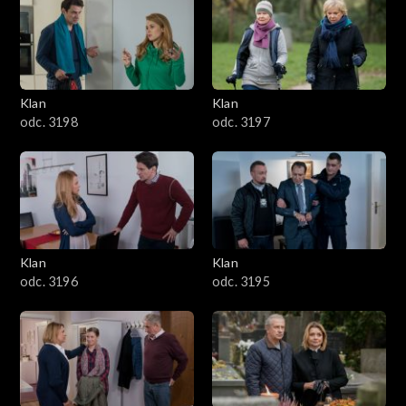
4301–4400
4201–4300
4101–4200
Klan
Klan
odc. 3198
odc. 3197
4001–4100
3901–4000
3801–3900
Klan
Klan
3701–3800
odc. 3196
odc. 3195
3601–3700
3501–3600