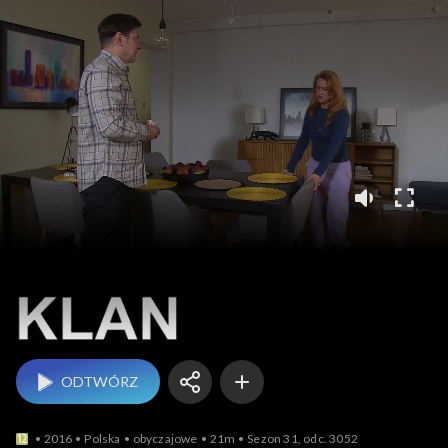
Klan
ODTWÓRZ
2016
Polska
obyczajowe
21m
Sezon 31, odc. 3052