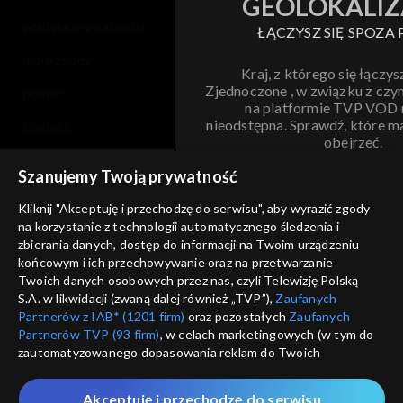
GEOLOKALIZ
polityka prywatności
ŁĄCZYSZ SIĘ SPOZA 
moje zgody
Kraj, z którego się łączys
Zjednoczone , w związku z czy
pomoc
na platformie TVP VOD
nieodstępna. Sprawdź, które m
kontakt
obejrzeć.
voucher
Szanujemy Twoją prywatność
Nie pokazuj pon
dostępność
Kliknij "Akceptuję i przechodzę do serwisu", aby wyrazić zgody
na korzystanie z technologii automatycznego śledzenia i
informacje o dostawcy usług
ANULUJ
SP
zbierania danych, dostęp do informacji na Twoim urządzeniu
końcowym i ich przechowywanie oraz na przetwarzanie
Twoich danych osobowych przez nas, czyli Telewizję Polską
S.A. w likwidacji (zwaną dalej również „TVP”),
Zaufanych
Partnerów z IAB* (1201 firm)
oraz pozostałych
Zaufanych
Partnerów TVP (93 firm)
, w celach marketingowych (w tym do
zautomatyzowanego dopasowania reklam do Twoich
zainteresowań i mierzenia ich skuteczności) i pozostałych,
które wskazujemy poniżej, a także zgody na udostępnianie
Akceptuję i przechodzę do serwisu