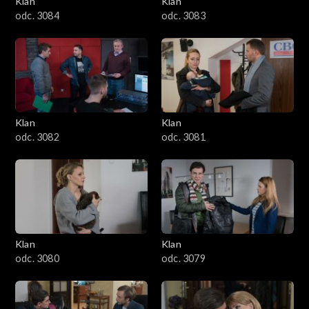
Klan
Klan
1601–1700
odc. 3084
odc. 3083
1501–1600
1401–1500
1301–1400
Klan
Klan
odc. 3082
odc. 3081
1201–1300
1101–1200
1001–1100
Klan
Klan
901–1000
odc. 3080
odc. 3079
801–900