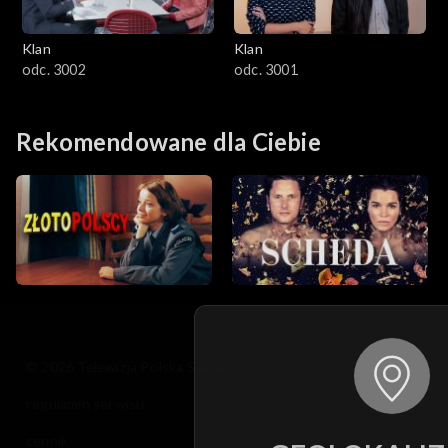
Klan
Klan
odc. 3002
odc. 3001
Rekomendowane dla Ciebie
© 2026 Telewizja Polska S.A. w likwidacji
regulamin serwisu
cennik