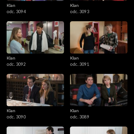
3401–3500
Klan
Klan
odc. 3094
odc. 3093
3301–3400
3201–3300
3101–3200
Klan
Klan
3001–3100
odc. 3092
odc. 3091
2901–3000
2801–2900
2701–2800
Klan
Klan
odc. 3090
odc. 3089
2601–2700