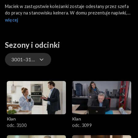
Maciek w zastępstwie koleżanki zostaje odesłany przez szefa
do pracy na stanowisku kelnera. W domu prezentuje napiwki,
jakie otrzymał. Borys w ostatniej chwili odwołuje swoją
więcej
obecność na balu, który miał poprowadzić dla Agnieszki.
Wyjeżdża do Berlina.
Sezony i odcinki
3001–3100
4701–4800
4601–4700
4501–4600
Klan
Klan
4401–4500
odc. 3100
odc. 3099