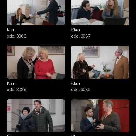
2501–2600
2401–2500
Klan
Klan
2301–2400
odc. 3088
odc. 3087
2201–2300
2101–2200
2001–2100
Klan
Klan
odc. 3086
odc. 3085
1901–2000
1801–1900
1701–1800