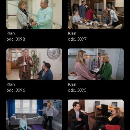
4301–4400
4201–4300
4101–4200
Klan
Klan
odc. 3098
odc. 3097
4001–4100
3901–4000
3801–3900
Klan
Klan
3701–3800
odc. 3096
odc. 3095
3601–3700
3501–3600