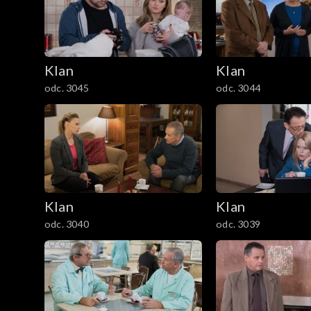
301–400
201–300
Klan
Klan
101–200
odc. 3045
odc. 3044
1–100
Klan
Klan
odc. 3040
odc. 3039