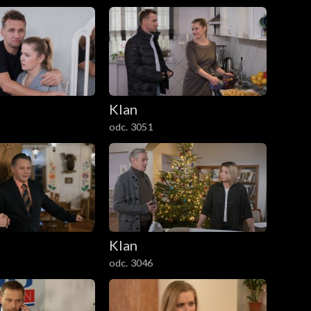
Klan
odc. 3051
Klan
odc. 3046