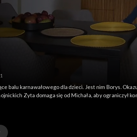
51
 balu karnawałowego dla dzieci. Jest nim Borys. Okazuj
ojnickich Zyta domaga się od Michała, aby ograniczył ko
ie biznesowe przeradza się w imprezę alkoholową.