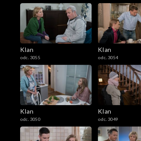
1201–1300
1101–1200
1001–1100
901–1000
Klan
Klan
odc. 3055
odc. 3054
801–900
701–800
601–700
Klan
Klan
501–600
odc. 3050
odc. 3049
401–500