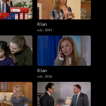
Klan
odc. 3041
Klan
odc. 3036