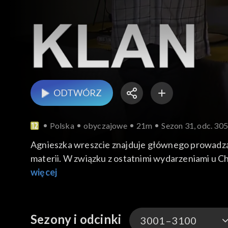
ODTWÓRZ
Polska
obyczajowe
21m
Sezon 31, odc. 30
Agnieszka wreszcie znajduje głównego prowadzące
materii. W związku z ostatnimi wydarzeniami u Ch
Brajanem i Mikem spędzają czas w pubie. Spotkan
więcej
Sezony i odcinki
3001–3100