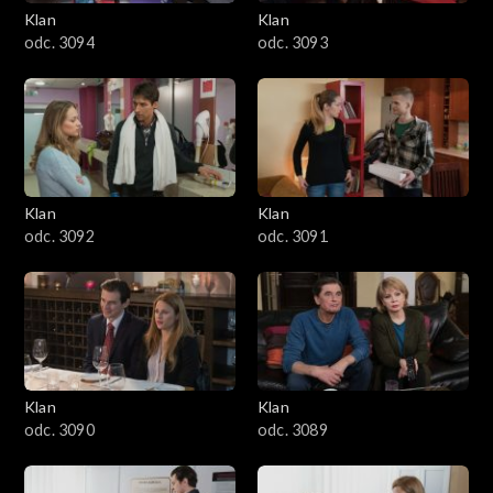
3401–3500
Klan
Klan
odc. 3094
odc. 3093
3301–3400
3201–3300
3101–3200
Klan
Klan
3001–3100
odc. 3092
odc. 3091
2901–3000
2801–2900
2701–2800
Klan
Klan
odc. 3090
odc. 3089
2601–2700