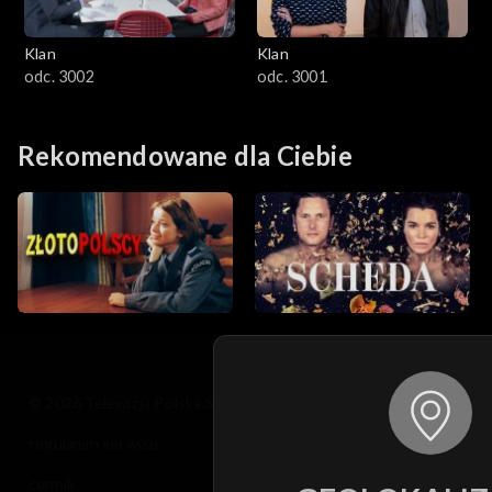
Klan
Klan
odc. 3002
odc. 3001
Rekomendowane dla Ciebie
© 2026 Telewizja Polska S.A. w likwidacji
regulamin serwisu
cennik