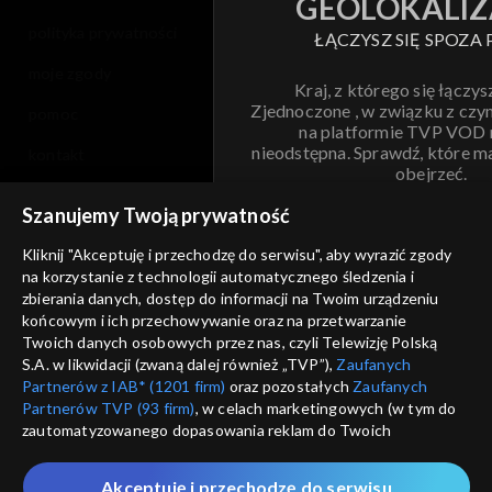
GEOLOKALIZ
polityka prywatności
ŁĄCZYSZ SIĘ SPOZA 
moje zgody
Kraj, z którego się łączys
Zjednoczone , w związku z czy
pomoc
na platformie TVP VOD
nieodstępna. Sprawdź, które m
kontakt
obejrzeć.
voucher
Szanujemy Twoją prywatność
Nie pokazuj pon
dostępność
Kliknij "Akceptuję i przechodzę do serwisu", aby wyrazić zgody
na korzystanie z technologii automatycznego śledzenia i
informacje o dostawcy usług
ANULUJ
SP
zbierania danych, dostęp do informacji na Twoim urządzeniu
końcowym i ich przechowywanie oraz na przetwarzanie
Twoich danych osobowych przez nas, czyli Telewizję Polską
S.A. w likwidacji (zwaną dalej również „TVP”),
Zaufanych
Partnerów z IAB* (1201 firm)
oraz pozostałych
Zaufanych
Partnerów TVP (93 firm)
, w celach marketingowych (w tym do
zautomatyzowanego dopasowania reklam do Twoich
zainteresowań i mierzenia ich skuteczności) i pozostałych,
które wskazujemy poniżej, a także zgody na udostępnianie
Akceptuję i przechodzę do serwisu