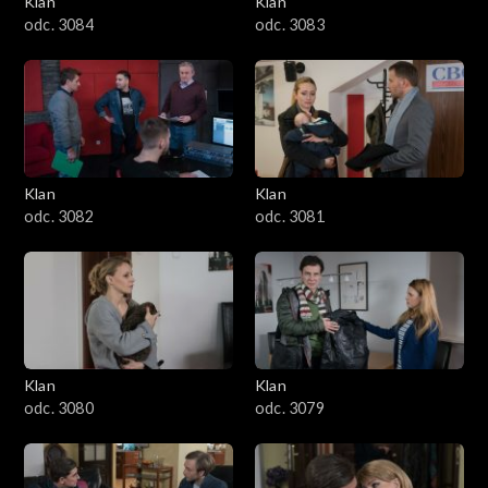
Klan
Klan
1601–1700
odc. 3084
odc. 3083
1501–1600
1401–1500
1301–1400
Klan
Klan
odc. 3082
odc. 3081
1201–1300
1101–1200
1001–1100
Klan
Klan
901–1000
odc. 3080
odc. 3079
801–900