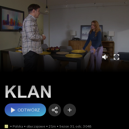
Klan
ODTWÓRZ
Polska
obyczajowe
21m
Sezon 31, odc. 3048