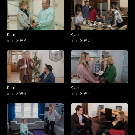
4301–4400
4201–4300
4101–4200
Klan
Klan
odc. 3098
odc. 3097
4001–4100
3901–4000
3801–3900
Klan
Klan
3701–3800
odc. 3096
odc. 3095
3601–3700
3501–3600