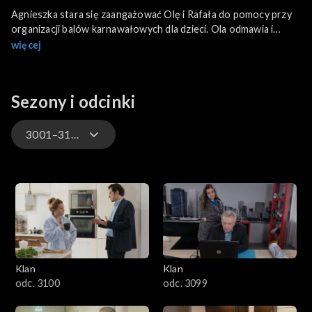
Agnieszka stara się zaangażować Olę i Rafała do pomocy przy
organizacji balów karnawałowych dla dzieci. Ola odmawia i
proponuje osobę, która świetnie orientuje się w tego rodzaju
więcej
przedsięwzięciach – pana Krzysztofa. Bolek przyjeżdża do
Warszawy w celu podpisania umowy przedwstępnej zakupu
mieszkania, a Bożenka przygotowuje się do rozmowy
Sezony i odcinki
kwalifikacyjnej w sprawie pracy.
3001–3100
4701–4800
4601–4700
4501–4600
Klan
Klan
4401–4500
odc. 3100
odc. 3099