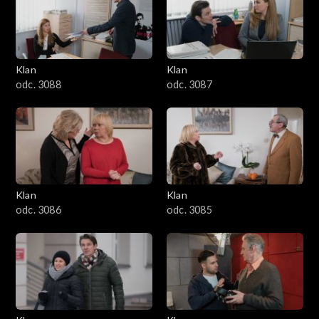
2501–2600
2401–2500
Klan
Klan
2301–2400
odc. 3088
odc. 3087
2201–2300
2101–2200
2001–2100
Klan
Klan
odc. 3086
odc. 3085
1901–2000
1801–1900
1701–1800