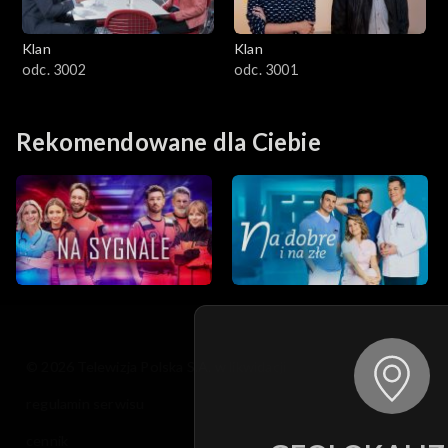
Klan
Klan
odc. 3002
odc. 3001
Rekomendowane dla Ciebie
© 2026 Telewizja Polska S.A. w likwidacji
regulamin serwisu
cennik