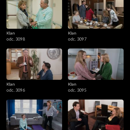
4301–4400
4201–4300
4101–4200
Klan
Klan
odc. 3098
odc. 3097
4001–4100
3901–4000
3801–3900
Klan
Klan
3701–3800
odc. 3096
odc. 3095
3601–3700
3501–3600