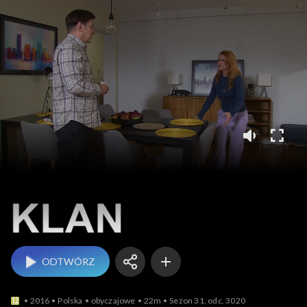
Klan
ODTWÓRZ
2016
Polska
obyczajowe
22m
Sezon 31, odc. 3020