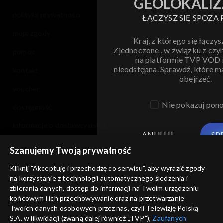
GEOLOKALIZ
polityka prywatności
ŁĄCZYSZ SIĘ SPOZA 
moje zgody
Kraj, z którego się łączys
Zjednoczone , w związku z czy
pomoc
na platformie TVP VOD
nieodstępna. Sprawdź, które m
kontakt
obejrzeć.
voucher
Nie pokazuj pon
dostępność
informacje o dostawcy usług
ANULUJ
SP
Szanujemy Twoją prywatność
Kliknij "Akceptuję i przechodzę do serwisu", aby wyrazić zgody
na korzystanie z technologii automatycznego śledzenia i
zbierania danych, dostęp do informacji na Twoim urządzeniu
końcowym i ich przechowywanie oraz na przetwarzanie
Twoich danych osobowych przez nas, czyli Telewizję Polską
S.A. w likwidacji (zwaną dalej również „TVP”),
Zaufanych