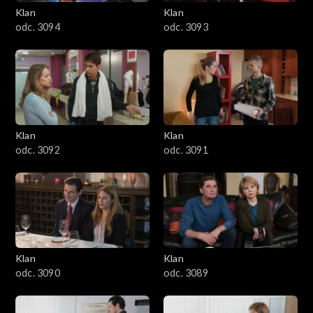
3401–3500
Klan
Klan
odc. 3094
odc. 3093
3301–3400
3201–3300
3101–3200
Klan
Klan
3001–3100
odc. 3092
odc. 3091
2901–3000
2801–2900
2701–2800
Klan
Klan
odc. 3090
odc. 3089
2601–2700