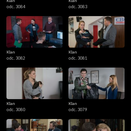
Klan
Klan
1601–1700
odc. 3084
odc. 3083
1501–1600
1401–1500
1301–1400
Klan
Klan
odc. 3082
odc. 3081
1201–1300
1101–1200
1001–1100
Klan
Klan
901–1000
odc. 3080
odc. 3079
801–900