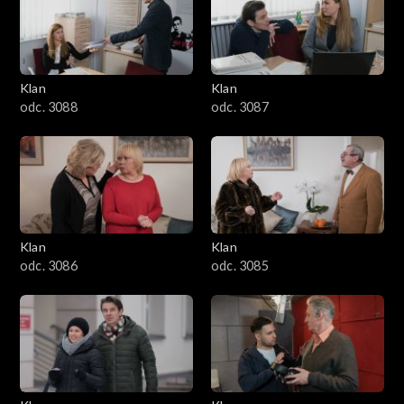
2501–2600
2401–2500
Klan
Klan
2301–2400
odc. 3088
odc. 3087
2201–2300
2101–2200
2001–2100
Klan
Klan
odc. 3086
odc. 3085
1901–2000
1801–1900
1701–1800