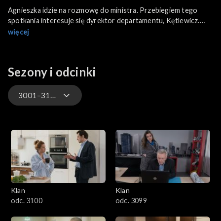
Agnieszka idzie na rozmowę do ministra. Przebiegiem tego
spotkania interesuje się dyrektor departamentu, Kętlewicz.
Małgosia po wizycie w hospicjum, gdzie pracuje Adam, nadal nie
więcej
wie, jak go oceniać. Jacek i Agata odbierają telefon z domu
dziecka.
Sezony i odcinki
3001–3100
4701–4800
4601–4700
4501–4600
Klan
Klan
4401–4500
odc. 3100
odc. 3099