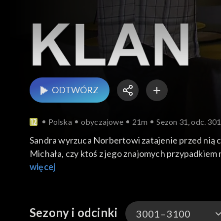
ODTWÓRZ
Polska
obyczajowe
21m
Sezon 31, odc. 30
Sandra wyrzuca Norbertowi zatajenie przed nią ch
Michała, czy ktoś z jego znajomych przypadkiem n
więcej
Sezony i odcinki
3001–3100