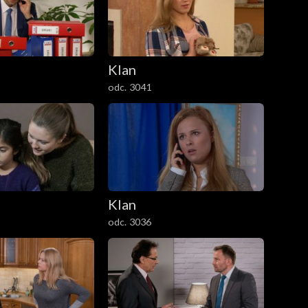
Klan
odc. 3041
Klan
odc. 3036