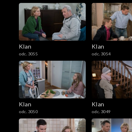
1201–1300
1101–1200
1001–1100
901–1000
Klan
Klan
odc. 3055
odc. 3054
801–900
701–800
601–700
Klan
Klan
501–600
odc. 3050
odc. 3049
401–500