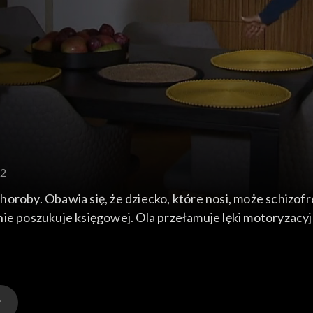
12
oroby. Obawia się, że dziecko, które nosi, może schizofre
ie poszukuje księgowej. Ola przełamuje lęki motoryzacyjn