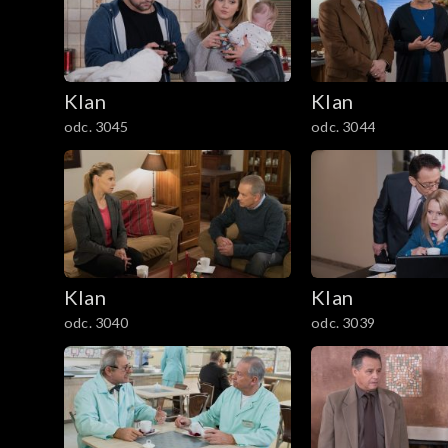
301–400
201–300
Klan
Klan
101–200
odc. 3045
odc. 3044
1–100
Klan
Klan
odc. 3040
odc. 3039