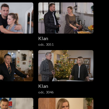
Klan
odc. 3051
Klan
odc. 3046