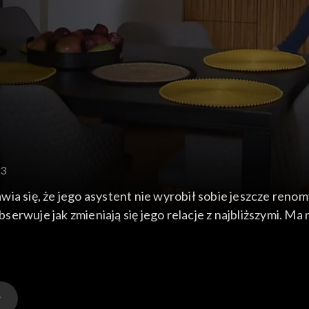
93
ia się, że jego asystent nie wyrobił sobie jeszcze renom
erwuje jak zmieniają się jego relacje z najbliższymi. Ma
ii przepisów o ruchu drogowym.