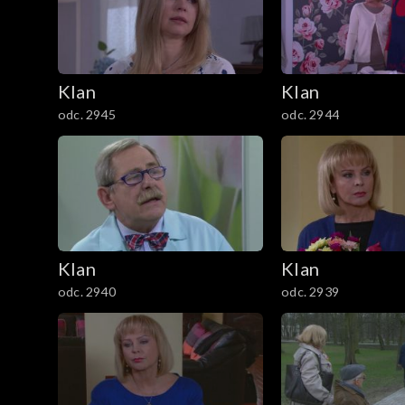
301–400
201–300
Klan
Klan
101–200
odc. 2945
odc. 2944
1–100
Klan
Klan
odc. 2940
odc. 2939