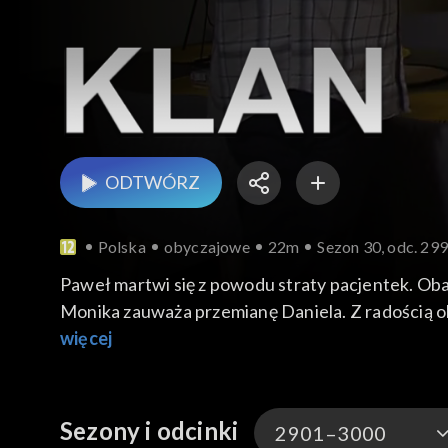
ODTWÓRZ
Polska
obyczajowe
22m
Sezon 30, odc. 29
Paweł martwi się z powodu straty pacjentek. Obaw
Monika zauważa przemianę Daniela. Z radością obs
procesie. Rafał przygotowuje Olę na test z teor
więcej
Sezony i odcinki
2901–3000