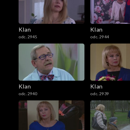
301–400
201–300
Klan
Klan
101–200
odc. 2945
odc. 2944
1–100
Klan
Klan
odc. 2940
odc. 2939