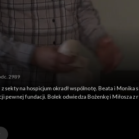
odc. 2989
 z sekty na hospicjum okradł wspólnotę. Beata i Monika
ji pewnej fundacji. Bolek odwiedza Bożenkę i Miłosza z 