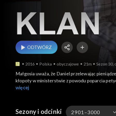
ODTWÓRZ
2016
Polska
obyczajowe
21m
Sezon 30, 
Małgosia uważa, że Daniel przelewając pieniądze
kłopoty w ministerstwie z powodu poparcia petyc
rzeczywiście są źródła geotermalne.
więcej
Sezony i odcinki
2901–3000