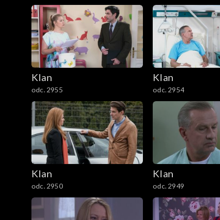
1201–1300
1101–1200
1001–1100
901–1000
Klan
Klan
odc. 2955
odc. 2954
801–900
701–800
601–700
Klan
Klan
501–600
odc. 2950
odc. 2949
401–500