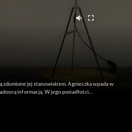
 są zdumione jej stanowiskiem. Agnieszka wpada w
radosną informacją. W jego posiadłości