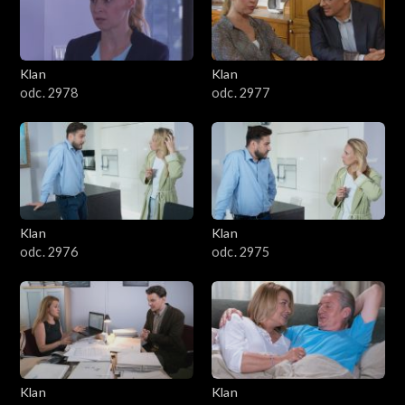
701–800
601–700
Klan
Klan
odc. 2978
odc. 2977
501–600
401–500
301–400
Klan
Klan
201–300
odc. 2976
odc. 2975
101–200
1–100
Klan
Klan