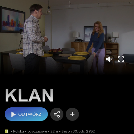
Klan
ODTWÓRZ
Polska
obyczajowe
22m
Sezon 30, odc. 2982