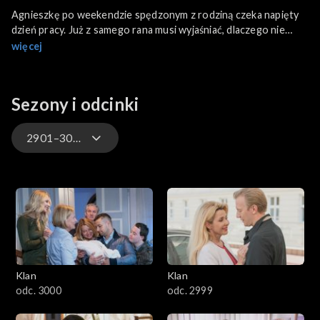
Agnieszkę po weekendzie spędzonym z rodziną czeka napięty
dzień pracy. Już z samego rana musi wyjaśniać, dlaczego nie
odbierała telefonów. Daniel za pośrednictwem Małgosi
więcej
spotyka się z Adamem, aby przedstawić mu pewną propozycję.
Sezony i odcinki
2901–3000
4701–4800
4601–4700
4501–4600
Klan
Klan
4401–4500
odc. 3000
odc. 2999