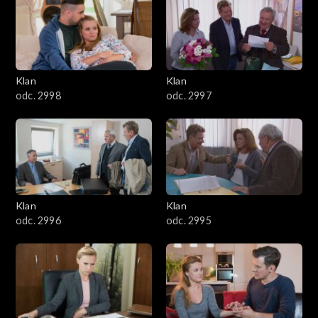
4301–4400
4201–4300
4101–4200
Klan
Klan
odc. 2998
odc. 2997
4001–4100
3901–4000
3801–3900
Klan
Klan
3701–3800
odc. 2996
odc. 2995
3601–3700
3501–3600