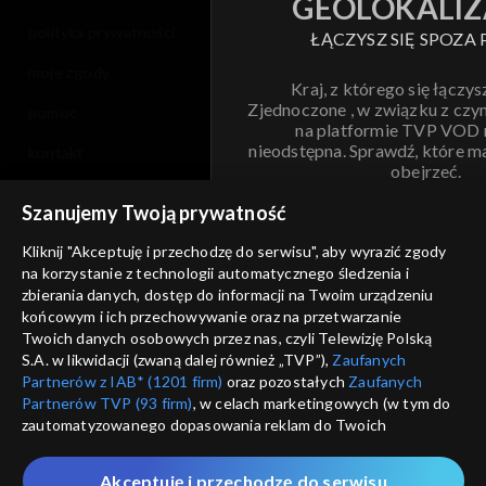
GEOLOKALIZ
polityka prywatności
ŁĄCZYSZ SIĘ SPOZA 
moje zgody
Kraj, z którego się łączys
Zjednoczone , w związku z czy
pomoc
na platformie TVP VOD
nieodstępna. Sprawdź, które m
kontakt
obejrzeć.
voucher
Szanujemy Twoją prywatność
Nie pokazuj pon
dostępność
Kliknij "Akceptuję i przechodzę do serwisu", aby wyrazić zgody
na korzystanie z technologii automatycznego śledzenia i
informacje o dostawcy usług
ANULUJ
SP
zbierania danych, dostęp do informacji na Twoim urządzeniu
końcowym i ich przechowywanie oraz na przetwarzanie
Twoich danych osobowych przez nas, czyli Telewizję Polską
S.A. w likwidacji (zwaną dalej również „TVP”),
Zaufanych
Partnerów z IAB* (1201 firm)
oraz pozostałych
Zaufanych
Partnerów TVP (93 firm)
, w celach marketingowych (w tym do
zautomatyzowanego dopasowania reklam do Twoich
zainteresowań i mierzenia ich skuteczności) i pozostałych,
które wskazujemy poniżej, a także zgody na udostępnianie
Akceptuję i przechodzę do serwisu