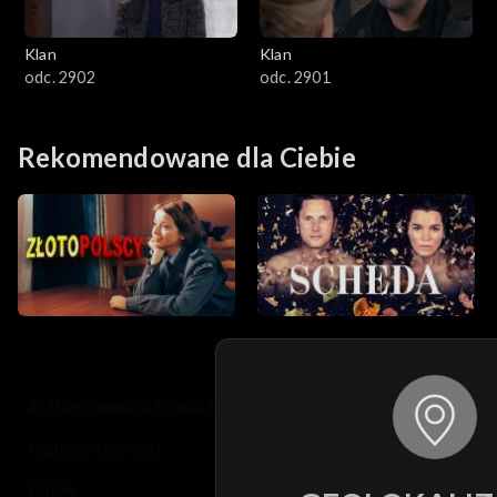
Klan
Klan
odc. 2902
odc. 2901
Rekomendowane dla Ciebie
© 2026 Telewizja Polska S.A. w likwidacji
regulamin serwisu
cennik