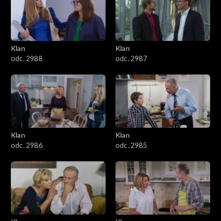
2501–2600
2401–2500
Klan
Klan
2301–2400
odc. 2988
odc. 2987
2201–2300
2101–2200
2001–2100
Klan
Klan
odc. 2986
odc. 2985
1901–2000
1801–1900
1701–1800