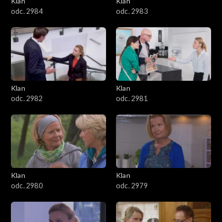
Klan
Klan
1601–1700
odc. 2984
odc. 2983
1501–1600
1401–1500
1301–1400
Klan
Klan
odc. 2982
odc. 2981
1201–1300
1101–1200
1001–1100
Klan
Klan
901–1000
odc. 2980
odc. 2979
801–900