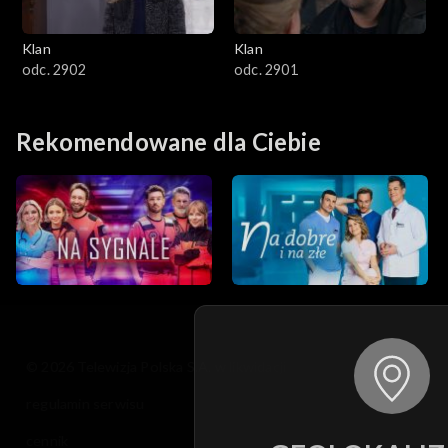
Klan
Klan
odc. 2902
odc. 2901
Rekomendowane dla Ciebie
© 2026 Telewizja Polska S.A. w likwidacji
regulamin serwisu
cennik