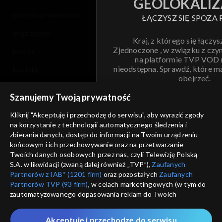
GEOLOKALIZ
polityka prywatności
ŁĄCZYSZ SIĘ SPOZA 
moje zgody
Kraj, z którego się łączys
Zjednoczone , w związku z czy
pomoc
na platformie TVP VOD
nieodstępna. Sprawdź, które m
kontakt
obejrzeć.
voucher
Szanujemy Twoją prywatność
Nie pokazuj pon
dostępność
Kliknij "Akceptuję i przechodzę do serwisu", aby wyrazić zgody
na korzystanie z technologii automatycznego śledzenia i
informacje o dostawcy usług
ANULUJ
SP
zbierania danych, dostęp do informacji na Twoim urządzeniu
końcowym i ich przechowywanie oraz na przetwarzanie
Twoich danych osobowych przez nas, czyli Telewizję Polską
S.A. w likwidacji (zwaną dalej również „TVP”),
Zaufanych
Partnerów z IAB* (1201 firm)
oraz pozostałych
Zaufanych
Partnerów TVP (93 firm)
, w celach marketingowych (w tym do
zautomatyzowanego dopasowania reklam do Twoich
zainteresowań i mierzenia ich skuteczności) i pozostałych,
które wskazujemy poniżej, a także zgody na udostępnianie
Akceptuję i przechodzę do serwisu