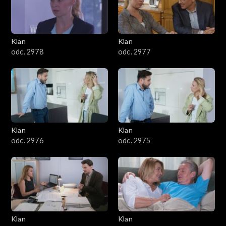
701–800
601–700
Klan
Klan
odc. 2978
odc. 2977
501–600
401–500
301–400
Klan
Klan
201–300
odc. 2976
odc. 2975
101–200
1–100
Klan
Klan