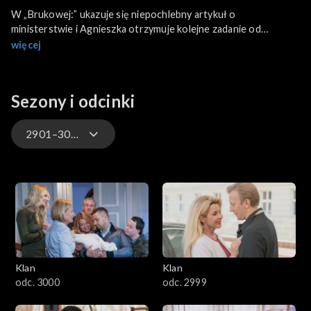
W „Brukowej:” ukazuje się niepochlebny artykuł o
ministerstwie i Agnieszka otrzymuje kolejne zadanie od
ministra. Informacje zdobyte od byłego męża Jadwigi nie są
więcej
optymistyczne. Okazuje się, że Kubicki ma wielu wierzycieli. W
tej sytuacji Jerzy decyduje się skorzystać z oferty Rutki.
Małgosia udaje się do domu Moniki na spotkanie z Danielem.
Sezony i odcinki
2901–3000
4701–4800
4601–4700
4501–4600
Klan
Klan
4401–4500
odc. 3000
odc. 2999