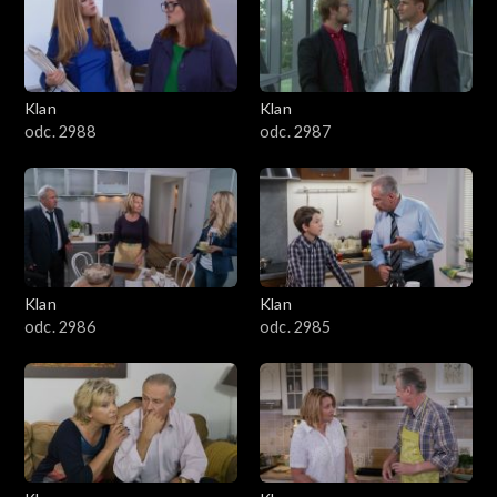
2501–2600
2401–2500
Klan
Klan
2301–2400
odc. 2988
odc. 2987
2201–2300
2101–2200
2001–2100
Klan
Klan
odc. 2986
odc. 2985
1901–2000
1801–1900
1701–1800