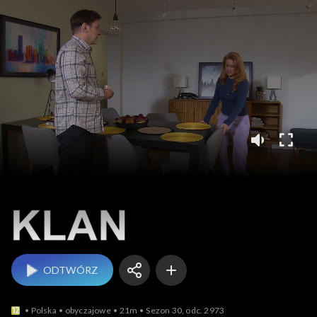
Klan
ODTWÓRZ
Polska
obyczajowe
21m
Sezon 30, odc. 2973