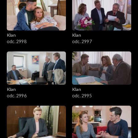
4301–4400
4201–4300
4101–4200
Klan
Klan
odc. 2998
odc. 2997
4001–4100
3901–4000
3801–3900
Klan
Klan
3701–3800
odc. 2996
odc. 2995
3601–3700
3501–3600