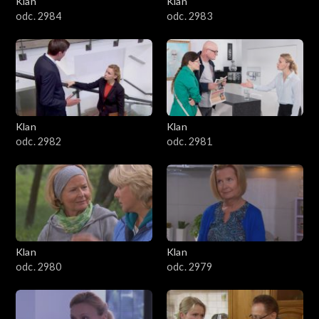
Klan
Klan
1601–1700
odc. 2984
odc. 2983
1501–1600
1401–1500
1301–1400
Klan
Klan
odc. 2982
odc. 2981
1201–1300
1101–1200
1001–1100
Klan
Klan
901–1000
odc. 2980
odc. 2979
801–900