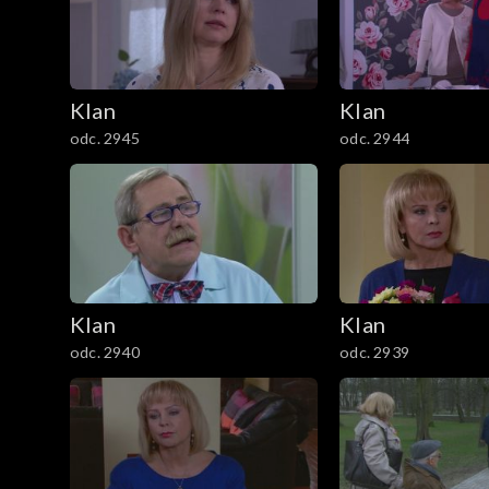
301–400
201–300
Klan
Klan
101–200
odc. 2945
odc. 2944
1–100
Klan
Klan
odc. 2940
odc. 2939