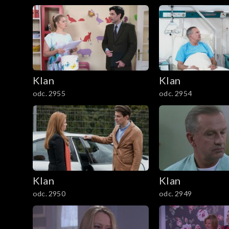
1201–1300
1101–1200
1001–1100
901–1000
Klan
Klan
odc. 2955
odc. 2954
801–900
701–800
601–700
Klan
Klan
501–600
odc. 2950
odc. 2949
401–500