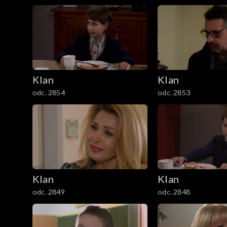
1201–1300
1101–1200
1001–1100
901–1000
Klan
Klan
odc. 2854
odc. 2853
801–900
701–800
601–700
Klan
Klan
501–600
odc. 2849
odc. 2848
401–500