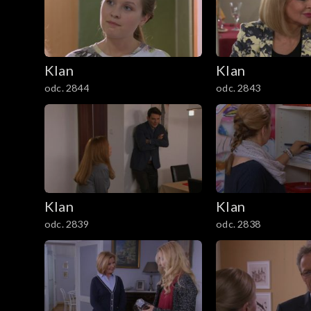
301–400
201–300
Klan
Klan
101–200
odc. 2844
odc. 2843
1–100
Klan
Klan
odc. 2839
odc. 2838