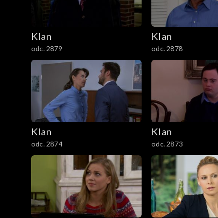
2901–3000
Klan
Klan
2801–2900
odc. 2879
odc. 2878
2701–2800
2601–2700
2501–2600
Klan
Klan
odc. 2874
odc. 2873
2401–2500
2301–2400
2201–2300