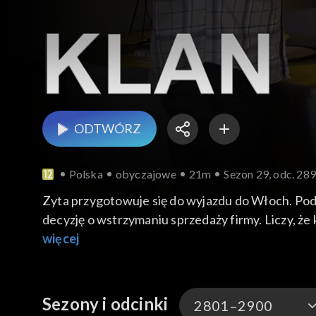
ODTWÓRZ
Polska
obyczajowe
21m
Sezon 29, odc. 28
Zyta przygotowuje się do wyjazdu do Włoch. Pod
decyzję o wstrzymaniu sprzedaży firmy. Liczy, że 
pocieszenia u przyjaciół.
więcej
Sezony i odcinki
2801–2900