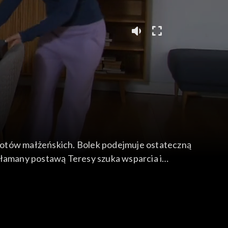
potów małżeńskich. Bolek podejmuje ostateczną
 załamany postawą Teresy szuka wsparcia i