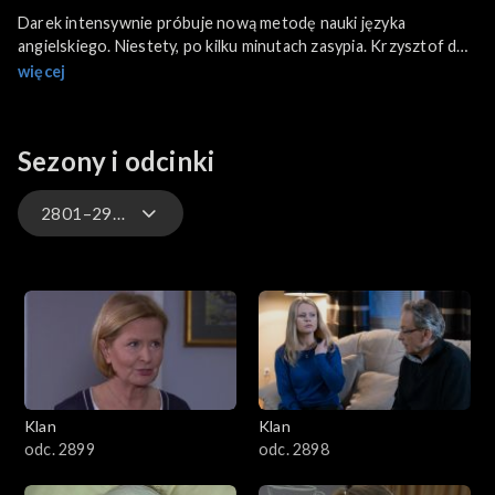
Darek intensywnie próbuje nową metodę nauki języka
angielskiego. Niestety, po kilku minutach zasypia. Krzysztof do
pomocy w obsłudze imprezy charytatywnej angażuje również
więcej
bliźniaków Michała. Chłopcy przy okazji dyskutują z babcią
Elżbietą o swoim ojcu. Ula podejmuje się współpracy z
Korbasem.
Sezony i odcinki
2801–2900
4701–4800
4601–4700
4501–4600
Klan
Klan
4401–4500
odc. 2899
odc. 2898