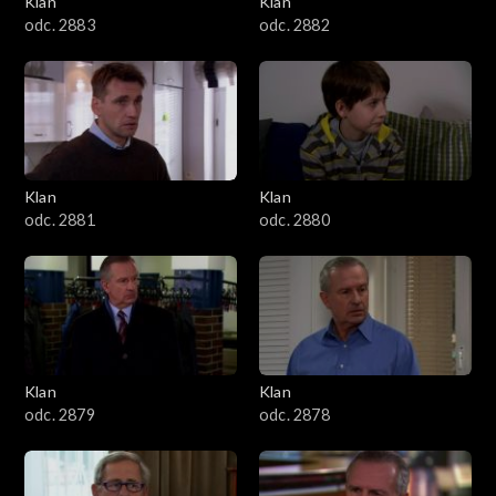
Klan
Klan
1601–1700
odc. 2883
odc. 2882
1501–1600
1401–1500
1301–1400
Klan
Klan
odc. 2881
odc. 2880
1201–1300
1101–1200
1001–1100
Klan
Klan
901–1000
odc. 2879
odc. 2878
801–900