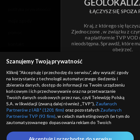
GEOLOKALIZ
polityka prywatności
ŁĄCZYSZ SIĘ SPOZA 
moje zgody
Kraj, z którego się łączys
Zjednoczone , w związku z czy
pomoc
na platformie TVP VOD
nieodstępna. Sprawdź, które m
kontakt
obejrzeć.
voucher
Szanujemy Twoją prywatność
Nie pokazuj pon
dostępność
Kliknij "Akceptuję i przechodzę do serwisu", aby wyrazić zgody
na korzystanie z technologii automatycznego śledzenia i
informacje o dostawcy usług
ANULUJ
SP
zbierania danych, dostęp do informacji na Twoim urządzeniu
końcowym i ich przechowywanie oraz na przetwarzanie
Twoich danych osobowych przez nas, czyli Telewizję Polską
S.A. w likwidacji (zwaną dalej również „TVP”),
Zaufanych
Partnerów z IAB* (1201 firm)
oraz pozostałych
Zaufanych
Partnerów TVP (93 firm)
, w celach marketingowych (w tym do
zautomatyzowanego dopasowania reklam do Twoich
zainteresowań i mierzenia ich skuteczności) i pozostałych,
które wskazujemy poniżej, a także zgody na udostępnianie
Akceptuję i przechodzę do serwisu