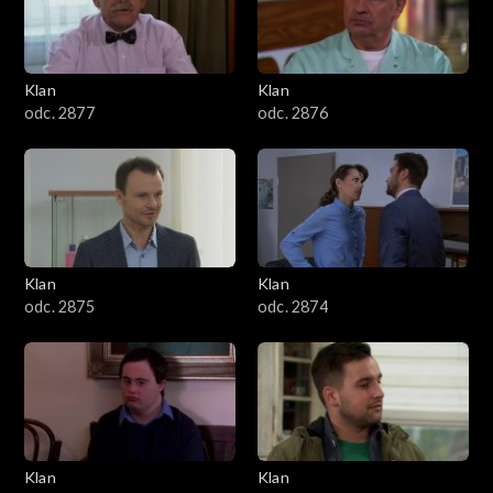
701–800
601–700
Klan
Klan
odc. 2877
odc. 2876
501–600
401–500
301–400
Klan
Klan
201–300
odc. 2875
odc. 2874
101–200
1–100
Klan
Klan