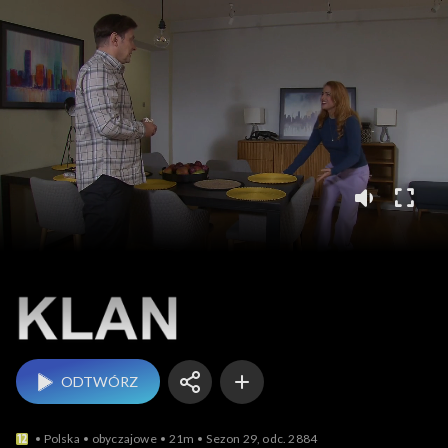
Klan
ODTWÓRZ
Polska
obyczajowe
21m
Sezon 29, odc. 2884