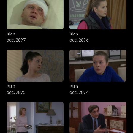
4301–4400
4201–4300
4101–4200
Klan
Klan
odc. 2897
odc. 2896
4001–4100
3901–4000
3801–3900
Klan
Klan
3701–3800
odc. 2895
odc. 2894
3601–3700
3501–3600