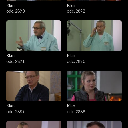
3401–3500
Klan
Klan
odc. 2893
odc. 2892
3301–3400
3201–3300
3101–3200
Klan
Klan
3001–3100
odc. 2891
odc. 2890
2901–3000
2801–2900
2701–2800
Klan
Klan
odc. 2889
odc. 2888
2601–2700