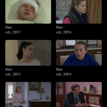
4301–4400
4201–4300
4101–4200
Klan
Klan
odc. 2897
odc. 2896
4001–4100
3901–4000
3801–3900
Klan
Klan
3701–3800
odc. 2895
odc. 2894
3601–3700
3501–3600