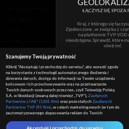
GEOLOKALIZ
polityka prywatności
ŁĄCZYSZ SIĘ SPOZA 
moje zgody
Kraj, z którego się łączys
Zjednoczone , w związku z czy
pomoc
na platformie TVP VOD
nieodstępna. Sprawdź, które m
kontakt
obejrzeć.
voucher
Szanujemy Twoją prywatność
Nie pokazuj pon
dostępność
Kliknij "Akceptuję i przechodzę do serwisu", aby wyrazić zgody
na korzystanie z technologii automatycznego śledzenia i
informacje o dostawcy usług
ANULUJ
SP
zbierania danych, dostęp do informacji na Twoim urządzeniu
końcowym i ich przechowywanie oraz na przetwarzanie
Twoich danych osobowych przez nas, czyli Telewizję Polską
S.A. w likwidacji (zwaną dalej również „TVP”),
Zaufanych
Partnerów z IAB* (1201 firm)
oraz pozostałych
Zaufanych
Partnerów TVP (93 firm)
, w celach marketingowych (w tym do
zautomatyzowanego dopasowania reklam do Twoich
zainteresowań i mierzenia ich skuteczności) i pozostałych,
które wskazujemy poniżej, a także zgody na udostępnianie
Akceptuję i przechodzę do serwisu