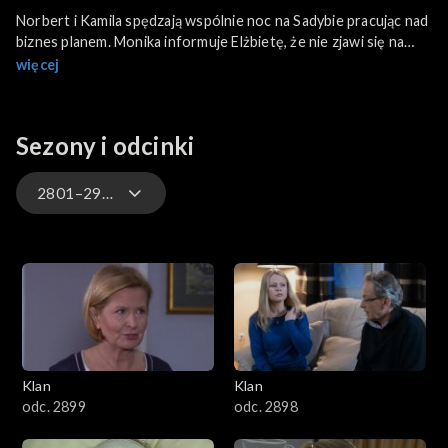
Norbert i Kamila spędzają wspólnie noc na Sadybie pracując nad
biznes planem. Monika informuje Elżbietę, że nie zjawi się na
kolacji wigilijnej z powodu Daniela. Chłopak nie ma ochoty
więcej
spotykać się z rodziną, a ona nie chce zostawiać go samego.
Paweł z synem są świadkami awantury, którą w szkole judo
wszczyna Barbara.
Sezony i odcinki
2801–2900
4701–4800
4601–4700
4501–4600
Klan
Klan
4401–4500
odc. 2899
odc. 2898