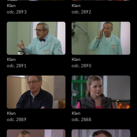
3401–3500
Klan
Klan
odc. 2893
odc. 2892
3301–3400
3201–3300
3101–3200
Klan
Klan
3001–3100
odc. 2891
odc. 2890
2901–3000
2801–2900
2701–2800
Klan
Klan
odc. 2889
odc. 2888
2601–2700