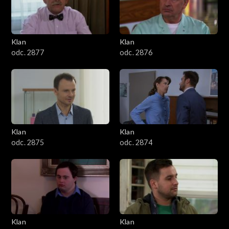
701–800
601–700
Klan
Klan
odc. 2877
odc. 2876
501–600
401–500
301–400
Klan
Klan
201–300
odc. 2875
odc. 2874
101–200
1–100
Klan
Klan