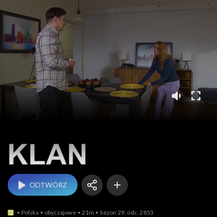
Klan
ODTWÓRZ
Polska
obyczajowe
21m
Sezon 29, odc. 2853