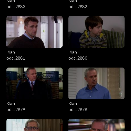
Klan
Klan
1601–1700
odc. 2883
odc. 2882
1501–1600
1401–1500
1301–1400
Klan
Klan
odc. 2881
odc. 2880
1201–1300
1101–1200
1001–1100
Klan
Klan
901–1000
odc. 2879
odc. 2878
801–900