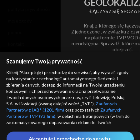
GEOLOKALIZ
polityka prywatności
ŁĄCZYSZ SIĘ SPOZA 
moje zgody
Kraj, z którego się łączys
Zjednoczone , w związku z czy
pomoc
na platformie TVP VOD
nieodstępna. Sprawdź, które m
kontakt
obejrzeć.
voucher
Szanujemy Twoją prywatność
Nie pokazuj pon
dostępność
Kliknij "Akceptuję i przechodzę do serwisu", aby wyrazić zgody
na korzystanie z technologii automatycznego śledzenia i
informacje o dostawcy usług
ANULUJ
SP
zbierania danych, dostęp do informacji na Twoim urządzeniu
końcowym i ich przechowywanie oraz na przetwarzanie
Twoich danych osobowych przez nas, czyli Telewizję Polską
S.A. w likwidacji (zwaną dalej również „TVP”),
Zaufanych
Partnerów z IAB* (1201 firm)
oraz pozostałych
Zaufanych
Partnerów TVP (93 firm)
, w celach marketingowych (w tym do
zautomatyzowanego dopasowania reklam do Twoich
zainteresowań i mierzenia ich skuteczności) i pozostałych,
które wskazujemy poniżej, a także zgody na udostępnianie
Akceptuję i przechodzę do serwisu