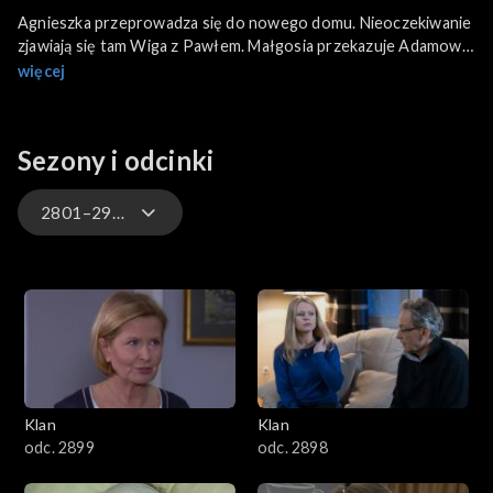
Agnieszka przeprowadza się do nowego domu. Nieoczekiwanie
zjawiają się tam Wiga z Pawłem. Małgosia przekazuje Adamowi
pieniądze na wydatki dla organizacji. Tymczasem Beata jest
więcej
przekonana, że brakującą kwota musiała jej zostać skradziona z
portfela. Feliks uświadamia sobie, że został oszukany przez
Teresę. Za wszystko obwinia Daniela.
Sezony i odcinki
2801–2900
4701–4800
4601–4700
4501–4600
Klan
Klan
4401–4500
odc. 2899
odc. 2898