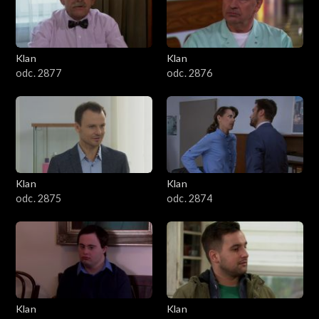
701–800
601–700
Klan
Klan
odc. 2877
odc. 2876
501–600
401–500
301–400
Klan
Klan
201–300
odc. 2875
odc. 2874
101–200
1–100
Klan
Klan