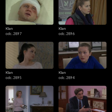
4301–4400
4201–4300
4101–4200
Klan
Klan
odc. 2897
odc. 2896
4001–4100
3901–4000
3801–3900
Klan
Klan
3701–3800
odc. 2895
odc. 2894
3601–3700
3501–3600