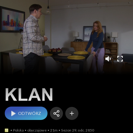
Klan
ODTWÓRZ
Polska
obyczajowe
21m
Sezon 29, odc. 2850