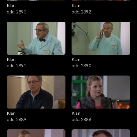
3401–3500
Klan
Klan
odc. 2893
odc. 2892
3301–3400
3201–3300
3101–3200
Klan
Klan
3001–3100
odc. 2891
odc. 2890
2901–3000
2801–2900
2701–2800
Klan
Klan
odc. 2889
odc. 2888
2601–2700