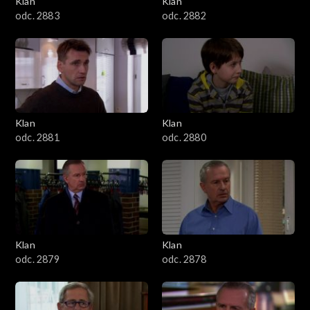
Klan
Klan
1601–1700
odc. 2883
odc. 2882
1501–1600
1401–1500
1301–1400
Klan
Klan
odc. 2881
odc. 2880
1201–1300
1101–1200
1001–1100
Klan
Klan
901–1000
odc. 2879
odc. 2878
801–900