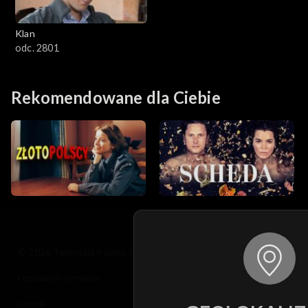
Klan
odc. 2801
Rekomendowane dla Ciebie
© 2026 Telewizja Polska S.A. w likwidacji
regulamin serwisu
cennik