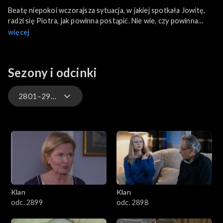
Beatę niepokoi wczorajsza sytuacja, w jakiej spotkała Jowitę,
radzi się Piotra, jak powinna postąpić. Nie wie, czy powinna
zawiadomić Jaśka. Uspokojona rozmową Piotrem udaje się do
więcej
Boreckich po Małgosię, ale dziewczyna spóźnia się do domu...
Sezony i odcinki
2801–2900
4701–4800
4601–4700
4501–4600
Klan
Klan
4401–4500
odc. 2899
odc. 2898