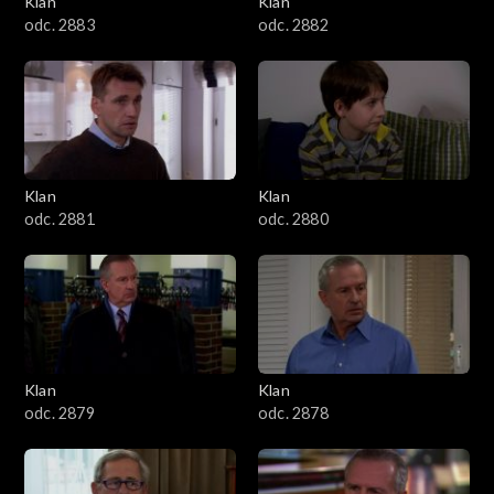
Klan
Klan
1601–1700
odc. 2883
odc. 2882
1501–1600
1401–1500
1301–1400
Klan
Klan
odc. 2881
odc. 2880
1201–1300
1101–1200
1001–1100
Klan
Klan
901–1000
odc. 2879
odc. 2878
801–900