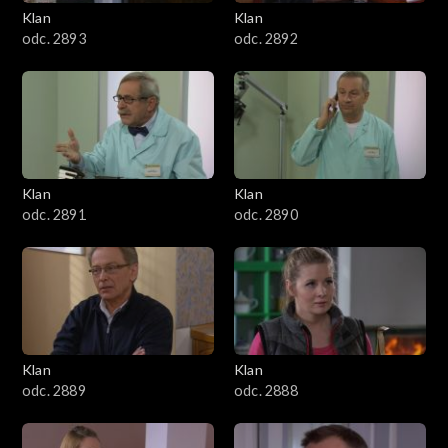
3401–3500
Klan
Klan
odc. 2893
odc. 2892
3301–3400
3201–3300
3101–3200
Klan
Klan
3001–3100
odc. 2891
odc. 2890
2901–3000
2801–2900
2701–2800
Klan
Klan
odc. 2889
odc. 2888
2601–2700