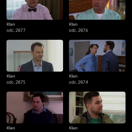
701–800
601–700
Klan
Klan
odc. 2877
odc. 2876
501–600
401–500
301–400
Klan
Klan
201–300
odc. 2875
odc. 2874
101–200
1–100
Klan
Klan