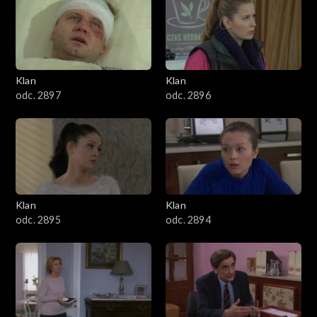
4301–4400
4201–4300
4101–4200
Klan
Klan
odc. 2897
odc. 2896
4001–4100
3901–4000
3801–3900
Klan
Klan
3701–3800
odc. 2895
odc. 2894
3601–3700
3501–3600