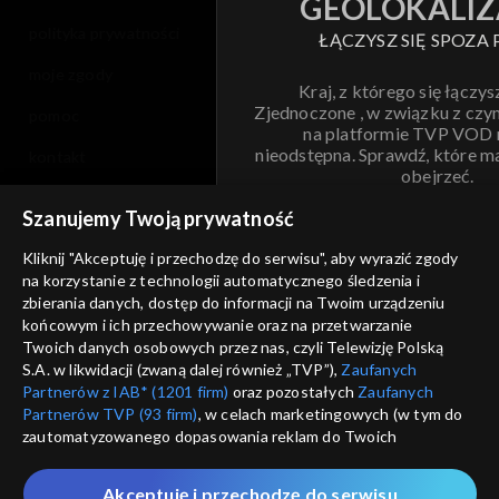
GEOLOKALIZ
polityka prywatności
ŁĄCZYSZ SIĘ SPOZA 
moje zgody
Kraj, z którego się łączys
Zjednoczone , w związku z czy
pomoc
na platformie TVP VOD
nieodstępna. Sprawdź, które m
kontakt
obejrzeć.
voucher
Szanujemy Twoją prywatność
Nie pokazuj pon
dostępność
Kliknij "Akceptuję i przechodzę do serwisu", aby wyrazić zgody
na korzystanie z technologii automatycznego śledzenia i
informacje o dostawcy usług
ANULUJ
SP
zbierania danych, dostęp do informacji na Twoim urządzeniu
końcowym i ich przechowywanie oraz na przetwarzanie
Twoich danych osobowych przez nas, czyli Telewizję Polską
S.A. w likwidacji (zwaną dalej również „TVP”),
Zaufanych
Partnerów z IAB* (1201 firm)
oraz pozostałych
Zaufanych
Partnerów TVP (93 firm)
, w celach marketingowych (w tym do
zautomatyzowanego dopasowania reklam do Twoich
zainteresowań i mierzenia ich skuteczności) i pozostałych,
które wskazujemy poniżej, a także zgody na udostępnianie
Akceptuję i przechodzę do serwisu