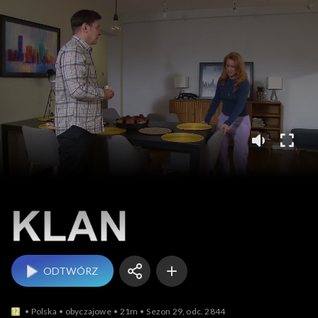
Klan
ODTWÓRZ
Polska
obyczajowe
21m
Sezon 29, odc. 2844