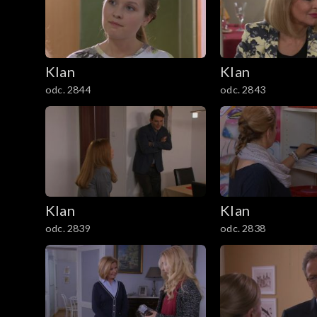
301–400
201–300
Klan
Klan
101–200
odc. 2844
odc. 2843
1–100
Klan
Klan
odc. 2839
odc. 2838