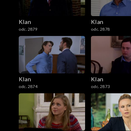
2901–3000
Klan
Klan
2801–2900
odc. 2879
odc. 2878
2701–2800
2601–2700
2501–2600
Klan
Klan
odc. 2874
odc. 2873
2401–2500
2301–2400
2201–2300