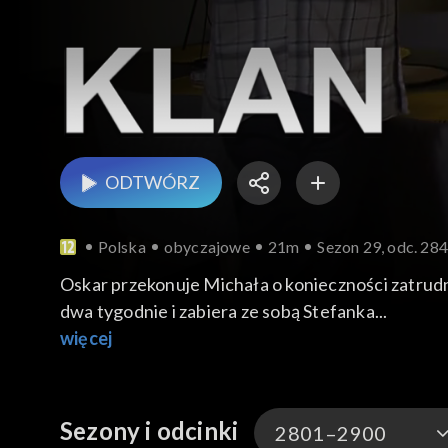
ODTWÓRZ
Polska
obyczajowe
21m
Sezon 29, odc. 28
Oskar przekonuje Michała o konieczności zatrudn
dwa tygodnie i zabiera ze sobą Stefanka...
więcej
Sezony i odcinki
2801–2900