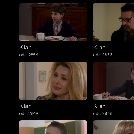
1201–1300
1101–1200
1001–1100
901–1000
Klan
Klan
odc. 2854
odc. 2853
801–900
701–800
601–700
Klan
Klan
501–600
odc. 2849
odc. 2848
401–500