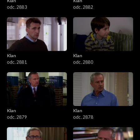
Klan
Klan
1601–1700
odc. 2883
odc. 2882
1501–1600
1401–1500
1301–1400
Klan
Klan
odc. 2881
odc. 2880
1201–1300
1101–1200
1001–1100
Klan
Klan
901–1000
odc. 2879
odc. 2878
801–900