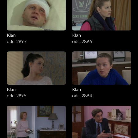
4301–4400
4201–4300
4101–4200
Klan
Klan
odc. 2897
odc. 2896
4001–4100
3901–4000
3801–3900
Klan
Klan
3701–3800
odc. 2895
odc. 2894
3601–3700
3501–3600