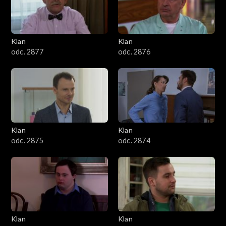
701–800
601–700
Klan
Klan
odc. 2877
odc. 2876
501–600
401–500
301–400
Klan
Klan
201–300
odc. 2875
odc. 2874
101–200
1–100
Klan
Klan