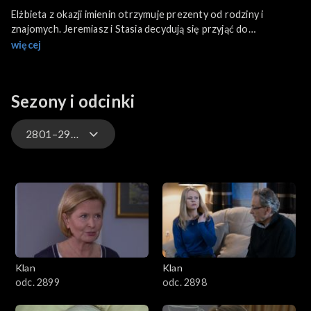
Elżbieta z okazji imienin otrzymuje prezenty od rodziny i
znajomych. Jeremiasz i Stasia decydują się przyjąć do
mieszkania, które Stasia odziedziczyła w spadku, repatriantów z
więcej
Doniecka. Darek poznaje Zygmunta, który odwiedza Czesię w
przedszkolu.
Sezony i odcinki
2801–2900
4701–4800
4601–4700
4501–4600
Klan
Klan
4401–4500
odc. 2899
odc. 2898