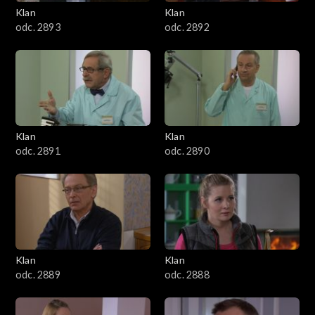
3401–3500
Klan
Klan
odc. 2893
odc. 2892
3301–3400
3201–3300
3101–3200
Klan
Klan
3001–3100
odc. 2891
odc. 2890
2901–3000
2801–2900
2701–2800
Klan
Klan
odc. 2889
odc. 2888
2601–2700