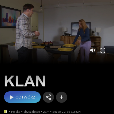
Klan
ODTWÓRZ
Polska
obyczajowe
21m
Sezon 29, odc. 2834