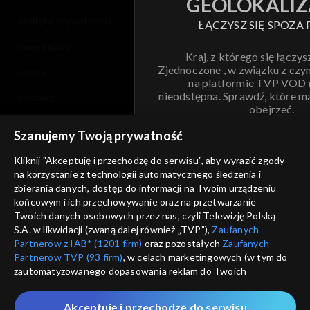
GEOLOKALIZ
polityka prywatności
ŁĄCZYSZ SIĘ SPOZA 
moje zgody
Kraj, z którego się łączys
Zjednoczone , w związku z czy
pomoc
na platformie TVP VOD
nieodstępna. Sprawdź, które m
kontakt
obejrzeć.
voucher
Szanujemy Twoją prywatność
Nie pokazuj pon
dostępność
Kliknij "Akceptuję i przechodzę do serwisu", aby wyrazić zgody
na korzystanie z technologii automatycznego śledzenia i
informacje o dostawcy usług
ANULUJ
SP
zbierania danych, dostęp do informacji na Twoim urządzeniu
końcowym i ich przechowywanie oraz na przetwarzanie
Twoich danych osobowych przez nas, czyli Telewizję Polską
S.A. w likwidacji (zwaną dalej również „TVP”),
Zaufanych
Partnerów z IAB* (1201 firm)
oraz pozostałych
Zaufanych
Partnerów TVP (93 firm)
, w celach marketingowych (w tym do
zautomatyzowanego dopasowania reklam do Twoich
zainteresowań i mierzenia ich skuteczności) i pozostałych,
które wskazujemy poniżej, a także zgody na udostępnianie
Akceptuję i przechodzę do serwisu