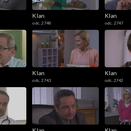
Klan
Klan
odc. 2748
odc. 2747
Klan
Klan
odc. 2743
odc. 2742
Klan
Klan