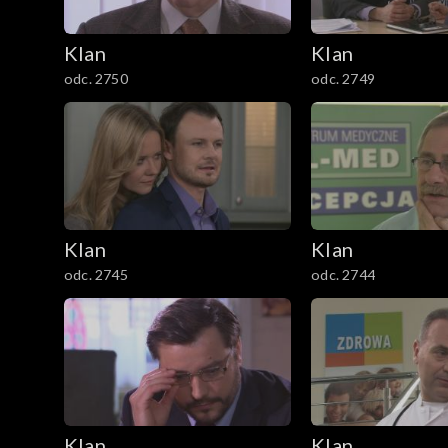
601–700
Klan
Klan
501–600
odc. 2750
odc. 2749
401–500
301–400
201–300
Klan
Klan
101–200
odc. 2745
odc. 2744
1–100
Klan
Klan