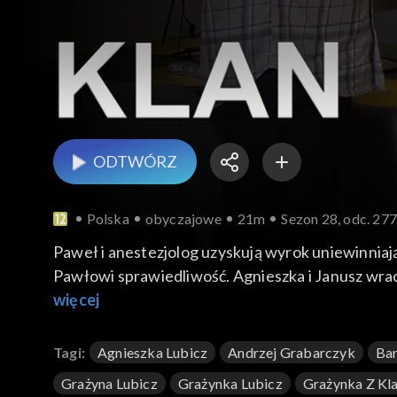
ODTWÓRZ
Polska
obyczajowe
21m
Sezon 28, odc. 27
Paweł i anestezjolog uzyskują wyrok uniewinniają
Pawłowi sprawiedliwość. Agnieszka i Janusz wraca
więcej
Tagi:
Agnieszka Lubicz
Andrzej Grabarczyk
Bar
Grażyna Lubicz
Grażynka Lubicz
Grażynka Z Kl