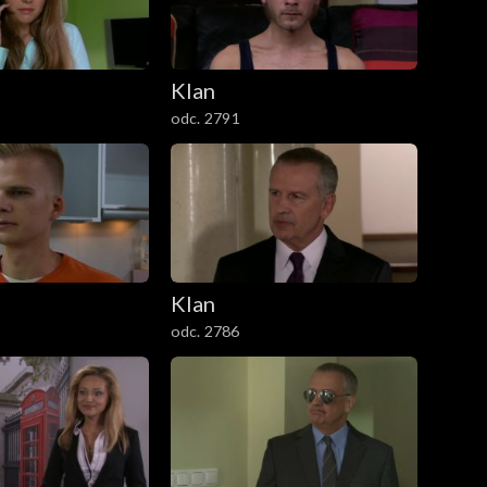
Klan
odc. 2791
Klan
odc. 2786