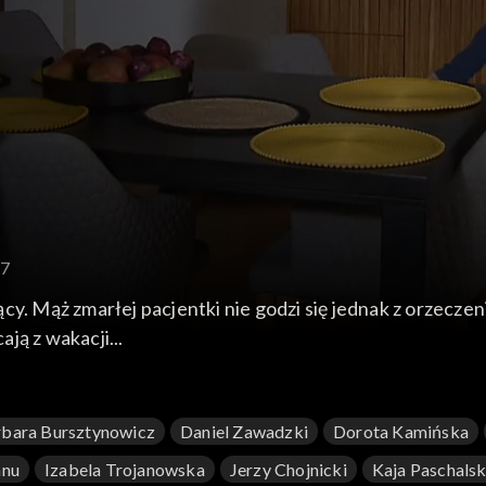
77
cy. Mąż zmarłej pacjentki nie godzi się jednak z orzecze
ją z wakacji...
bara Bursztynowicz
Daniel Zawadzki
Dorota Kamińska
anu
Izabela Trojanowska
Jerzy Chojnicki
Kaja Paschals