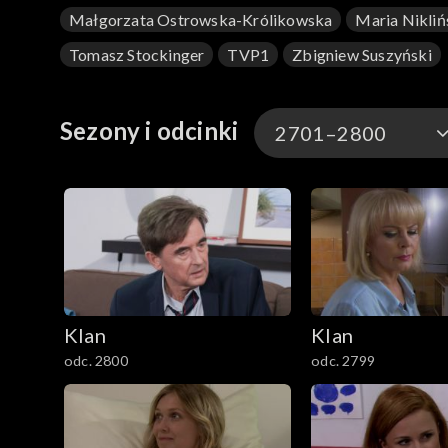
Małgorzata Ostrowska-Królikowska
Maria Nikliń
Tomasz Stockinger
TVP1
Zbigniew Suszyński
Sezony i odcinki
2701–2800
4701–4800
4601–4700
4501–4600
Klan
Klan
4401–4500
odc. 2800
odc. 2799
4301–4400
4201–4300