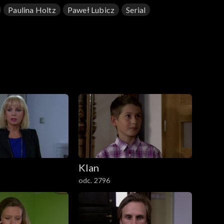
Paulina Holtz
Paweł Lubicz
Serial
Klan
odc. 2796