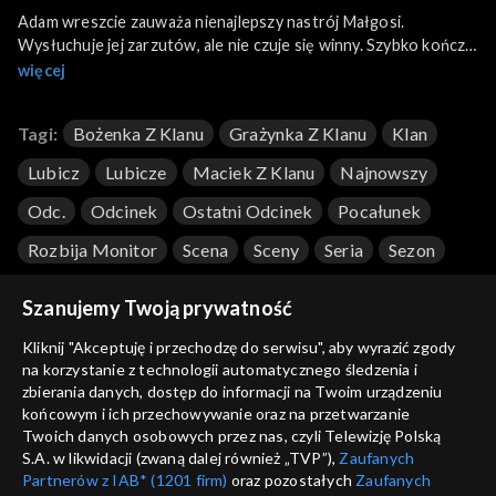
Adam wreszcie zauważa nienajlepszy nastrój Małgosi.
Wysłuchuje jej zarzutów, ale nie czuje się winny. Szybko kończy
rozmowę z dziewczyną i udaję się na spotkanie z Beatą w
więcej
gabinecie masażu. Heniutka cieszy się na widok Bolka z inną
kobietą. Ma nadzieje, że w obecnej sytuacji wyrazi zgodę na
Tagi:
Bożenka Z Klanu
Grażynka Z Klanu
Klan
szybki rozwód. W Elmedzie dochodzi do tragicznego zdarzenia.
Kobieta nie wybudza się po przeprowadzonym zabiegu.
Lubicz
Lubicze
Maciek Z Klanu
Najnowszy
Odc.
Odcinek
Ostatni Odcinek
Pocałunek
Rozbija Monitor
Scena
Sceny
Seria
Sezon
Smierc Rysia
Śmierć Ryśka
Zwiastun
Szanujemy Twoją prywatność
Kliknij "Akceptuję i przechodzę do serwisu", aby wyrazić zgody
na korzystanie z technologii automatycznego śledzenia i
Sezony i odcinki
zbierania danych, dostęp do informacji na Twoim urządzeniu
końcowym i ich przechowywanie oraz na przetwarzanie
Twoich danych osobowych przez nas, czyli Telewizję Polską
Wybierz
S.A. w likwidacji (zwaną dalej również „TVP”),
Zaufanych
Partnerów z IAB* (1201 firm)
oraz pozostałych
Zaufanych