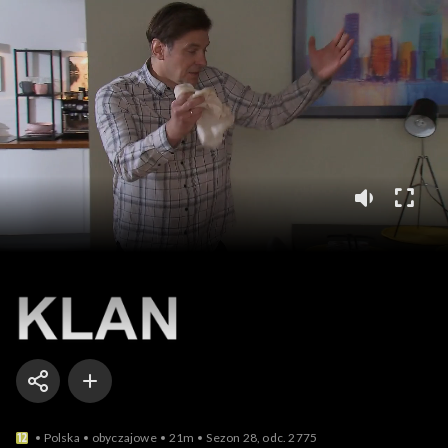
Klan
Polska
obyczajowe
21m
Sezon 28, odc. 2775