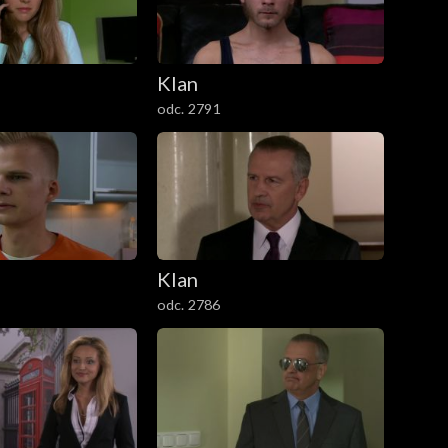
Klan
odc. 2791
Klan
odc. 2786