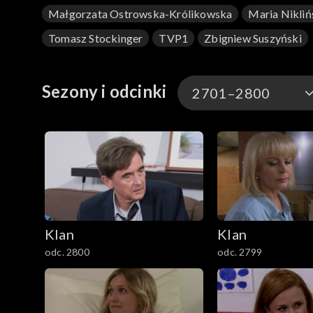
Małgorzata Ostrowska-Królikowska
Maria Nikliń
Tomasz Stockinger
TVP1
Zbigniew Suszyński
Sezony i odcinki
2701–2800
4701–4800
4601–4700
4501–4600
Klan
Klan
4401–4500
odc. 2800
odc. 2799
4301–4400
4201–4300