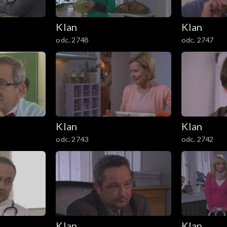
Klan
Klan
odc. 2748
odc. 2747
Klan
Klan
odc. 2743
odc. 2742
Klan
Klan