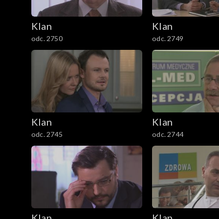
601–700
Klan
Klan
501–600
odc. 2750
odc. 2749
401–500
301–400
201–300
Klan
Klan
101–200
odc. 2745
odc. 2744
1–100
Klan
Klan