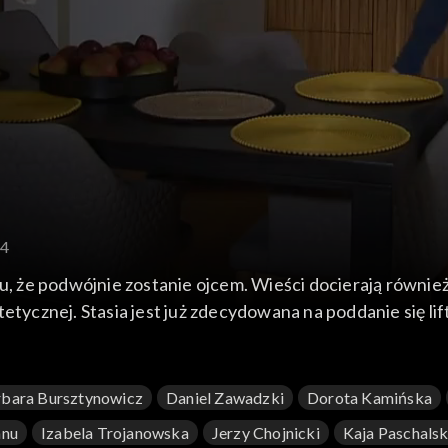
54
mu, że podwójnie zostanie ojcem. Wieści docierają również
etycznej. Stasia jest już zdecydowana na poddanie się li
bara Bursztynowicz
Daniel Zawadzki
Dorota Kamińska
anu
Izabela Trojanowska
Jerzy Chojnicki
Kaja Paschals