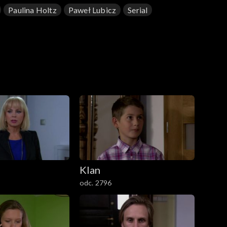
Paulina Holtz
Paweł Lubicz
Serial
Klan
odc. 2796