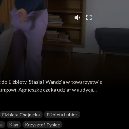
 do Elżbiety. Stasia i Wandzia w towarzystwie
ftingowi. Agnieszkę czeka udział w audycji
Elżbieta Chojnicka
Elżbieta Lubicz
ka
Klan
Krzysztof Tyniec