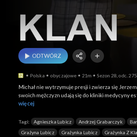
ODTWÓRZ
Polska
obyczajowe
21m
Sezon 28, odc. 27
Michał nie wytrzymuje presji i zwierza się Jerze
swoich mężczyzn udają się do kliniki medycyny est
radiowej z udziałem słuchaczy.
więcej
Tagi:
Agnieszka Lubicz
Andrzej Grabarczyk
Bar
Grażyna Lubicz
Grażynka Lubicz
Grażynka Z Kl