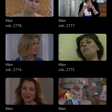
701–800
601–700
Klan
Klan
odc. 2778
odc. 2777
501–600
401–500
301–400
Klan
Klan
201–300
odc. 2776
odc. 2775
101–200
1–100
Klan
Klan