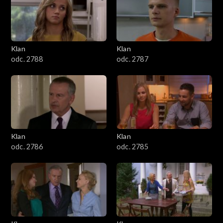
2501–2600
2401–2500
Klan
Klan
2301–2400
odc. 2788
odc. 2787
2201–2300
2101–2200
2001–2100
Klan
Klan
odc. 2786
odc. 2785
1901–2000
1801–1900
1701–1800