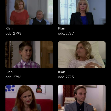
4301–4400
4201–4300
4101–4200
Klan
Klan
odc. 2798
odc. 2797
4001–4100
3901–4000
3801–3900
Klan
Klan
3701–3800
odc. 2796
odc. 2795
3601–3700
3501–3600