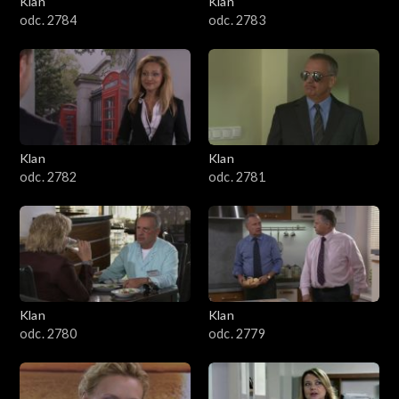
Klan
Klan
1601–1700
odc. 2784
odc. 2783
1501–1600
1401–1500
1301–1400
Klan
Klan
odc. 2782
odc. 2781
1201–1300
1101–1200
1001–1100
Klan
Klan
901–1000
odc. 2780
odc. 2779
801–900