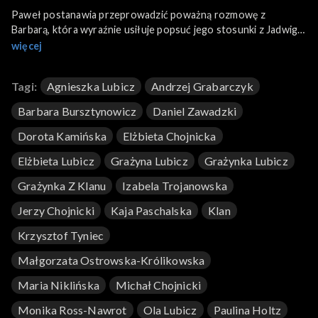
Paweł postanawia przeprowadzić poważną rozmowę z
Barbarą, która wyraźnie usiłuje popsuć jego stosunki z Jadwigą.
Miłosz spotyka się z matką i stara się nakłonić ją do powrotu do
więcej
skruszonego ojca, który bardzo żałuje swojej nielojalności.
Grażynka wręcza Czesi zaproszenie na ślub. Darek jednak
Tagi:
Agnieszka Lubicz
Andrzej Grabarczyk
oświadcza, że w tym terminie będzie w podróży służbowej.
Barbara Bursztynowicz
Daniel Zawadzki
Dorota Kamińska
Elżbieta Chojnicka
Elżbieta Lubicz
Grażyna Lubicz
Grażynka Lubicz
Grażynka Z Klanu
Izabela Trojanowska
Jerzy Chojnicki
Kaja Paschalska
Klan
Krzysztof Tyniec
Małgorzata Ostrowska-Królikowska
Maria Niklińska
Michał Chojnicki
Monika Ross-Nawrot
Ola Lubicz
Paulina Holtz