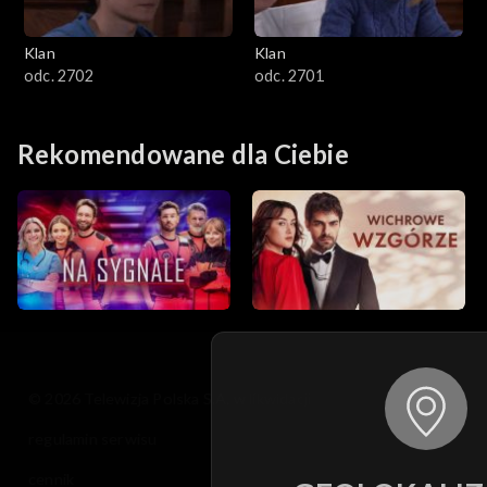
Klan
Klan
odc. 2702
odc. 2701
Rekomendowane dla Ciebie
© 2026 Telewizja Polska S.A. w likwidacji
regulamin serwisu
cennik