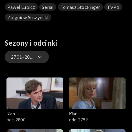
Paweł Lubicz
Serial
Tomasz Stockinger
TVP1
Zbigniew Suszyński
Sezony i odcinki
2701–2800
4701–4800
4601–4700
4501–4600
Klan
Klan
4401–4500
odc. 2800
odc. 2799