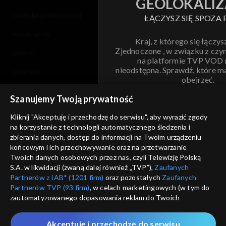
GEOLOKALIZ
polityka prywatności
ŁĄCZYSZ SIĘ SPOZA 
moje zgody
Kraj, z którego się łączys
Zjednoczone , w związku z czy
pomoc
na platformie TVP VOD
nieodstępna. Sprawdź, które m
kontakt
obejrzeć.
voucher
Szanujemy Twoją prywatność
Nie pokazuj pon
dostępność
Kliknij "Akceptuję i przechodzę do serwisu", aby wyrazić zgody
na korzystanie z technologii automatycznego śledzenia i
informacje o dostawcy usług
ANULUJ
SP
zbierania danych, dostęp do informacji na Twoim urządzeniu
końcowym i ich przechowywanie oraz na przetwarzanie
Twoich danych osobowych przez nas, czyli Telewizję Polską
S.A. w likwidacji (zwaną dalej również „TVP”),
Zaufanych
Partnerów z IAB* (1201 firm)
oraz pozostałych
Zaufanych
Partnerów TVP (93 firm)
, w celach marketingowych (w tym do
zautomatyzowanego dopasowania reklam do Twoich
zainteresowań i mierzenia ich skuteczności) i pozostałych,
które wskazujemy poniżej, a także zgody na udostępnianie
Akceptuję i przechodzę do serwisu