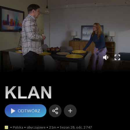
Klan
ODTWÓRZ
Polska
obyczajowe
21m
Sezon 28, odc. 2747