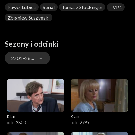
Paweł Lubicz
Serial
Tomasz Stockinger
TVP1
Zbigniew Suszyński
Sezony i odcinki
2701–2800
4701–4800
4601–4700
4501–4600
Klan
Klan
4401–4500
odc. 2800
odc. 2799