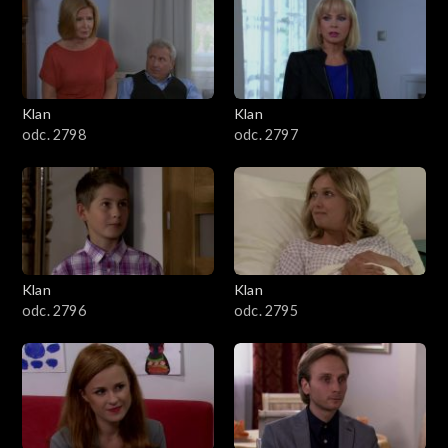
4301–4400
4201–4300
4101–4200
Klan
Klan
odc. 2798
odc. 2797
4001–4100
3901–4000
3801–3900
Klan
Klan
3701–3800
odc. 2796
odc. 2795
3601–3700
3501–3600