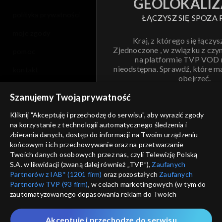
GEOLOKALIZ
polityka prywatności
ŁĄCZYSZ SIĘ SPOZA 
moje zgody
Kraj, z którego się łączys
Zjednoczone , w związku z czy
pomoc
na platformie TVP VOD
nieodstępna. Sprawdź, które m
kontakt
obejrzeć.
voucher
Szanujemy Twoją prywatność
Nie pokazuj pon
dostępność
Kliknij "Akceptuję i przechodzę do serwisu", aby wyrazić zgody
na korzystanie z technologii automatycznego śledzenia i
informacje o dostawcy usług
ANULUJ
SP
zbierania danych, dostęp do informacji na Twoim urządzeniu
końcowym i ich przechowywanie oraz na przetwarzanie
Twoich danych osobowych przez nas, czyli Telewizję Polską
S.A. w likwidacji (zwaną dalej również „TVP”),
Zaufanych
Partnerów z IAB* (1201 firm)
oraz pozostałych
Zaufanych
Partnerów TVP (93 firm)
, w celach marketingowych (w tym do
zautomatyzowanego dopasowania reklam do Twoich
zainteresowań i mierzenia ich skuteczności) i pozostałych,
które wskazujemy poniżej, a także zgody na udostępnianie
Akceptuję i przechodzę do serwisu