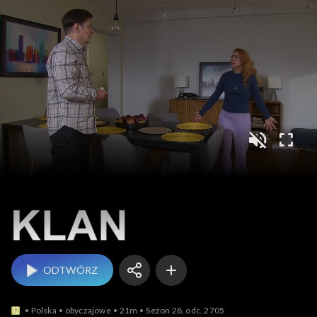
Klan
ODTWÓRZ
Polska
obyczajowe
21m
Sezon 28, odc. 2705