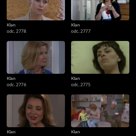
701–800
601–700
Klan
Klan
odc. 2778
odc. 2777
501–600
401–500
301–400
Klan
Klan
201–300
odc. 2776
odc. 2775
101–200
1–100
Klan
Klan