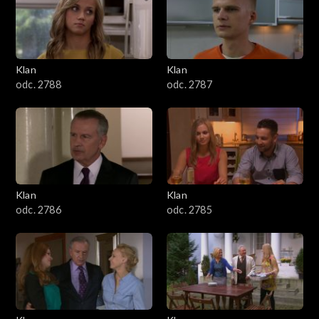
2501–2600
2401–2500
Klan
Klan
2301–2400
odc. 2788
odc. 2787
2201–2300
2101–2200
2001–2100
Klan
Klan
odc. 2786
odc. 2785
1901–2000
1801–1900
1701–1800