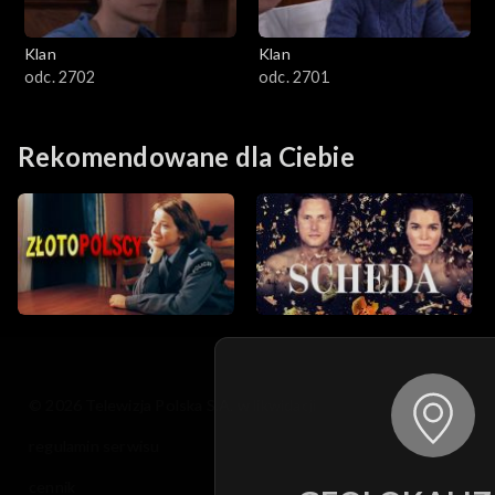
Klan
Klan
odc. 2702
odc. 2701
Rekomendowane dla Ciebie
© 2026 Telewizja Polska S.A. w likwidacji
regulamin serwisu
cennik