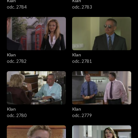
Klan
Klan
1601–1700
odc. 2784
odc. 2783
1501–1600
1401–1500
1301–1400
Klan
Klan
odc. 2782
odc. 2781
1201–1300
1101–1200
1001–1100
Klan
Klan
901–1000
odc. 2780
odc. 2779
801–900