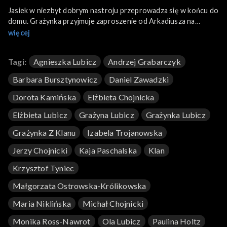
Jasiek w niezbyt dobrym nastroju przeprowadza się w końcu do
domu. Grażynka przyjmuje zaproszenie od Arkadiusza na
koncert, ale upewnia się, czy może pojawić się tam z
więcej
przyjacielem. Paweł na weekendowa prelekcję zamierza zabrać
syna.
Tagi:
Agnieszka Lubicz
Andrzej Grabarczyk
Barbara Bursztynowicz
Daniel Zawadzki
Dorota Kamińska
Elżbieta Chojnicka
Elżbieta Lubicz
Grażyna Lubicz
Grażynka Lubicz
Grażynka Z Klanu
Izabela Trojanowska
Jerzy Chojnicki
Kaja Paschalska
Klan
Krzysztof Tyniec
Małgorzata Ostrowska-Królikowska
Maria Niklińska
Michał Chojnicki
Monika Ross-Nawrot
Ola Lubicz
Paulina Holtz