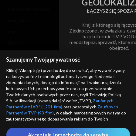
GEOLOKALIZ
polityka prywatności
ŁĄCZYSZ SIĘ SPOZA 
moje zgody
Kraj, z którego się łączys
Zjednoczone , w związku z czy
pomoc
na platformie TVP VOD
nieodstępna. Sprawdź, które m
kontakt
obejrzeć.
voucher
Szanujemy Twoją prywatność
Nie pokazuj pon
dostępność
Kliknij "Akceptuję i przechodzę do serwisu", aby wyrazić zgody
na korzystanie z technologii automatycznego śledzenia i
informacje o dostawcy usług
ANULUJ
SP
zbierania danych, dostęp do informacji na Twoim urządzeniu
końcowym i ich przechowywanie oraz na przetwarzanie
Twoich danych osobowych przez nas, czyli Telewizję Polską
S.A. w likwidacji (zwaną dalej również „TVP”),
Zaufanych
Partnerów z IAB* (1201 firm)
oraz pozostałych
Zaufanych
Partnerów TVP (93 firm)
, w celach marketingowych (w tym do
zautomatyzowanego dopasowania reklam do Twoich
zainteresowań i mierzenia ich skuteczności) i pozostałych,
które wskazujemy poniżej, a także zgody na udostępnianie
Akceptuję i przechodzę do serwisu