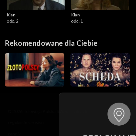
Klan
Klan
odc. 2
odc. 1
Rekomendowane dla Ciebie
© 2026 Telewizja Polska S.A. w likwidacji
regulamin serwisu
cennik