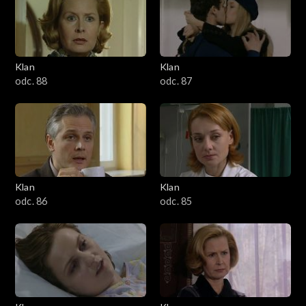
2501–2600
2401–2500
Klan
Klan
2301–2400
odc. 88
odc. 87
2201–2300
2101–2200
2001–2100
Klan
Klan
odc. 86
odc. 85
1901–2000
1801–1900
1701–1800