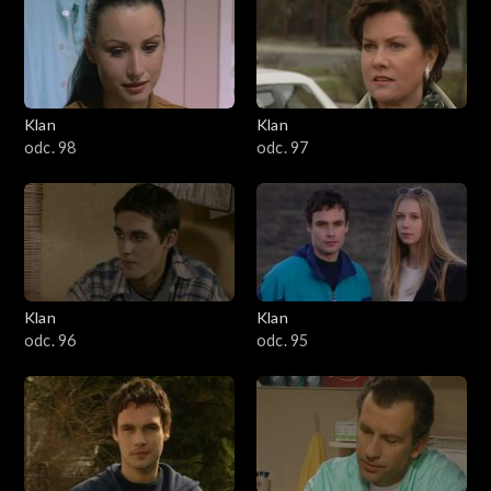
4301–4400
4201–4300
4101–4200
Klan
Klan
odc. 98
odc. 97
4001–4100
3901–4000
3801–3900
Klan
Klan
3701–3800
odc. 96
odc. 95
3601–3700
3501–3600