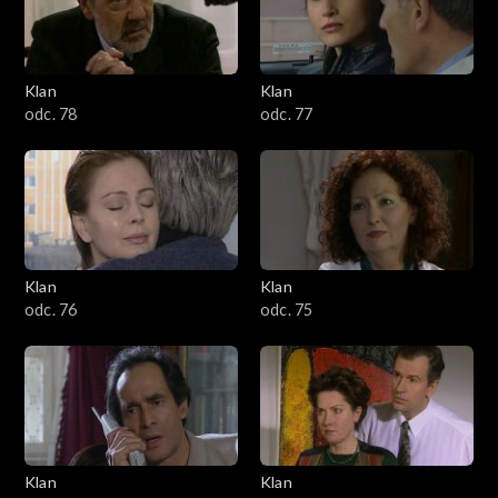
701–800
601–700
Klan
Klan
odc. 78
odc. 77
501–600
401–500
301–400
Klan
Klan
201–300
odc. 76
odc. 75
101–200
1–100
Klan
Klan