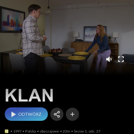
Klan
ODTWÓRZ
1997
Polska
obyczajowe
23m
Sezon 1, odc. 27