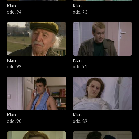
3401–3500
Klan
Klan
odc. 94
odc. 93
3301–3400
3201–3300
3101–3200
Klan
Klan
3001–3100
odc. 92
odc. 91
2901–3000
2801–2900
2701–2800
Klan
Klan
odc. 90
odc. 89
2601–2700