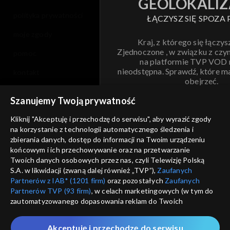
GEOLOKALIZ
polityka prywatności
ŁĄCZYSZ SIĘ SPOZA 
moje zgody
Kraj, z którego się łączys
Zjednoczone , w związku z czy
pomoc
na platformie TVP VOD
nieodstępna. Sprawdź, które m
kontakt
obejrzeć.
voucher
Szanujemy Twoją prywatność
Nie pokazuj pon
dostępność
Kliknij "Akceptuję i przechodzę do serwisu", aby wyrazić zgody
na korzystanie z technologii automatycznego śledzenia i
informacje o dostawcy usług
ANULUJ
SP
zbierania danych, dostęp do informacji na Twoim urządzeniu
końcowym i ich przechowywanie oraz na przetwarzanie
Twoich danych osobowych przez nas, czyli Telewizję Polską
S.A. w likwidacji (zwaną dalej również „TVP”),
Zaufanych
Partnerów z IAB* (1201 firm)
oraz pozostałych
Zaufanych
Partnerów TVP (93 firm)
, w celach marketingowych (w tym do
zautomatyzowanego dopasowania reklam do Twoich
zainteresowań i mierzenia ich skuteczności) i pozostałych,
które wskazujemy poniżej, a także zgody na udostępnianie
Akceptuję i przechodzę do serwisu