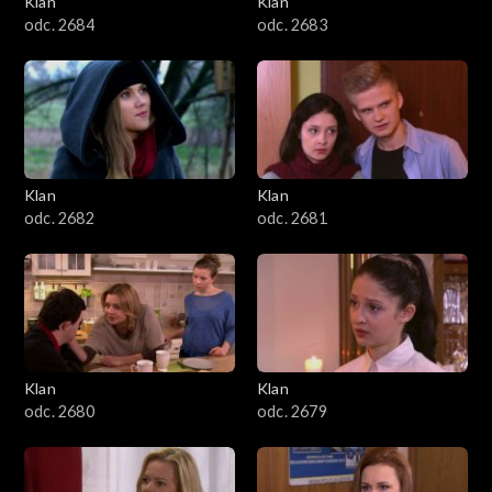
Klan
Klan
1601–1700
odc. 2684
odc. 2683
1501–1600
1401–1500
1301–1400
Klan
Klan
odc. 2682
odc. 2681
1201–1300
1101–1200
1001–1100
Klan
Klan
901–1000
odc. 2680
odc. 2679
801–900