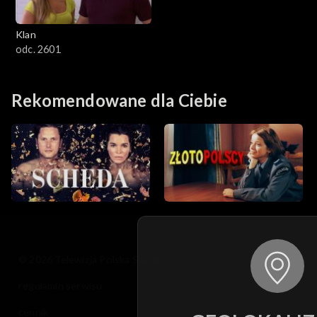
Klan
odc. 2601
Rekomendowane dla Ciebie
© 2026 Telewizja Polska S.A. w likwidacji
regulamin serwisu
cennik