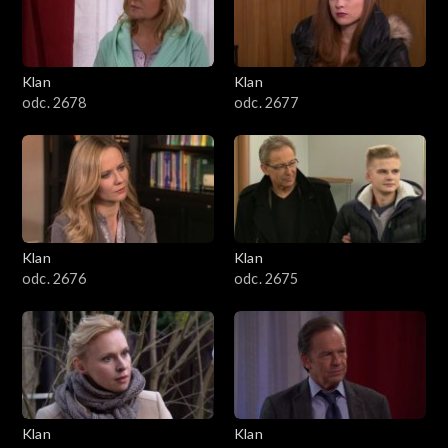
701–800
601–700
Klan
Klan
odc. 2678
odc. 2677
501–600
401–500
301–400
Klan
Klan
201–300
odc. 2676
odc. 2675
101–200
1–100
Klan
Klan