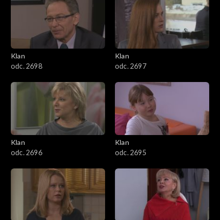
4301–4400
4201–4300
4101–4200
Klan
Klan
odc. 2698
odc. 2697
4001–4100
3901–4000
3801–3900
Klan
Klan
3701–3800
odc. 2696
odc. 2695
3601–3700
3501–3600