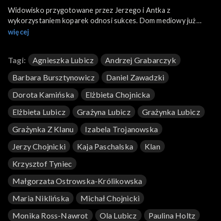
Widowisko przygotowane przez Jerzego i Antka z
wykorzystaniem koparek odnosi sukces. Dom mediowy już
próbuje umówić się z nimi na spotkanie. Tymczasem Renata w
więcej
dalszym ciągu prowadzi pertraktacje finansowe z Darkiem.
Muszą spłacić dług, aby uniknąć windykacji. Bolek spotyka się z
Tagi:
Agnieszka Lubicz
Andrzej Grabarczyk
Rozłuckim w siłowni..
Barbara Bursztynowicz
Daniel Zawadzki
Dorota Kamińska
Elżbieta Chojnicka
Elżbieta Lubicz
Grażyna Lubicz
Grażynka Lubicz
Grażynka Z Klanu
Izabela Trojanowska
Jerzy Chojnicki
Kaja Paschalska
Klan
Krzysztof Tyniec
Małgorzata Ostrowska-Królikowska
Maria Niklińska
Michał Chojnicki
Monika Ross-Nawrot
Ola Lubicz
Paulina Holtz