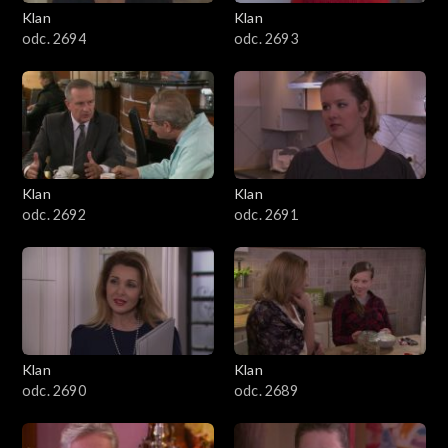
3401–3500
Klan
Klan
odc. 2694
odc. 2693
3301–3400
3201–3300
3101–3200
Klan
Klan
3001–3100
odc. 2692
odc. 2691
2901–3000
2801–2900
2701–2800
Klan
Klan
odc. 2690
odc. 2689
2601–2700