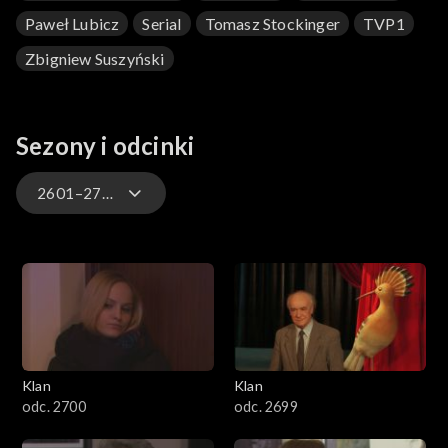
Paweł Lubicz
Serial
Tomasz Stockinger
TVP1
Zbigniew Suszyński
Sezony i odcinki
2601–2700
4701–4800
4601–4700
4501–4600
Klan
Klan
4401–4500
odc. 2700
odc. 2699