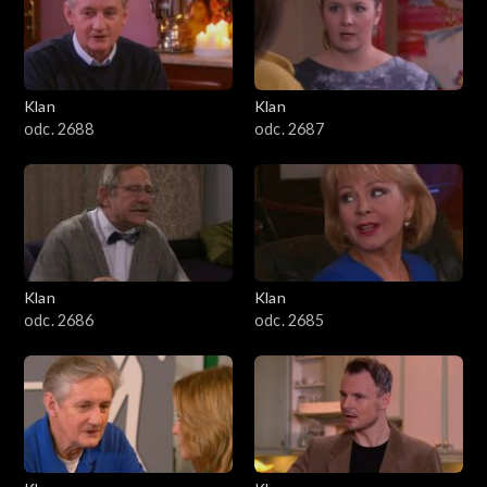
2501–2600
2401–2500
Klan
Klan
2301–2400
odc. 2688
odc. 2687
2201–2300
2101–2200
2001–2100
Klan
Klan
odc. 2686
odc. 2685
1901–2000
1801–1900
1701–1800