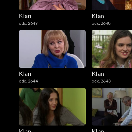
601–700
Klan
Klan
501–600
odc. 2649
odc. 2648
401–500
301–400
201–300
Klan
Klan
101–200
odc. 2644
odc. 2643
1–100
Klan
Klan