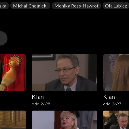
ska
Michał Chojnicki
Monika Ross-Nawrot
Ola Lubicz
Klan
Klan
odc. 2698
odc. 2697