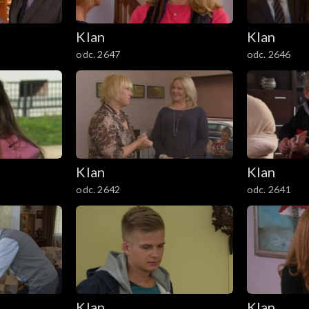
Klan
Klan
odc. 2647
odc. 2646
Klan
Klan
odc. 2642
odc. 2641
Klan
Klan