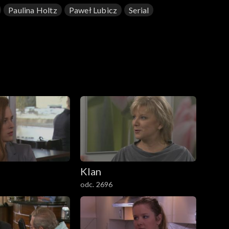
Paulina Holtz
Paweł Lubicz
Serial
Klan
odc. 2696