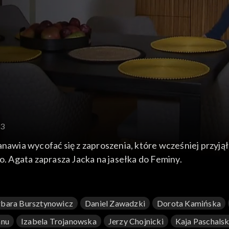
63
nawia wycofać się z zaproszenia, które wcześniej przyjął 
o. Agata zaprasza Jacka na jasełka do Feminy.
bara Bursztynowicz
Daniel Zawadzki
Dorota Kamińska
anu
Izabela Trojanowska
Jerzy Chojnicki
Kaja Paschals