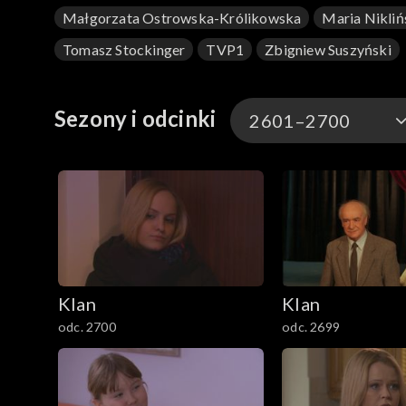
Małgorzata Ostrowska-Królikowska
Maria Nikliń
Tomasz Stockinger
TVP1
Zbigniew Suszyński
Sezony i odcinki
2601–2700
4701–4800
4601–4700
4501–4600
Klan
Klan
4401–4500
odc. 2700
odc. 2699
4301–4400
4201–4300