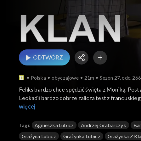
ODTWÓRZ
Polska
obyczajowe
21m
Sezon 27, odc. 26
Feliks bardzo chce spędzić święta z Moniką. Posta
Leokadii bardzo dobrze zalicza test z francuskieg
więcej
Tagi:
Agnieszka Lubicz
Andrzej Grabarczyk
Bar
Grażyna Lubicz
Grażynka Lubicz
Grażynka Z Kl