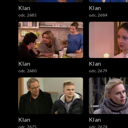
Klan
Klan
3201–3300
odc. 2685
odc. 2684
3101–3200
3001–3100
2901–3000
Klan
Klan
2801–2900
odc. 2680
odc. 2679
2701–2800
2601–2700
2501–2600
Klan
Klan
odc. 2675
odc. 2674
2401–2500