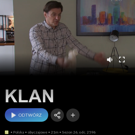
Klan
ODTWÓRZ
Polska
obyczajowe
21m
Sezon 26, odc. 2596