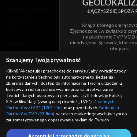
GEOLOKALIZ
polityka prywatności
ŁĄCZYSZ SIĘ SPOZA 
moje zgody
Kraj, z którego się łączys
Zjednoczone , w związku z czy
pomoc
na platformie TVP VOD
nieodstępna. Sprawdź, które m
kontakt
obejrzeć.
voucher
Szanujemy Twoją prywatność
Nie pokazuj pon
dostępność
Kliknij "Akceptuję i przechodzę do serwisu", aby wyrazić zgody
na korzystanie z technologii automatycznego śledzenia i
informacje o dostawcy usług
ANULUJ
SP
zbierania danych, dostęp do informacji na Twoim urządzeniu
końcowym i ich przechowywanie oraz na przetwarzanie
Twoich danych osobowych przez nas, czyli Telewizję Polską
S.A. w likwidacji (zwaną dalej również „TVP”),
Zaufanych
Partnerów z IAB* (1201 firm)
oraz pozostałych
Zaufanych
Partnerów TVP (93 firm)
, w celach marketingowych (w tym do
zautomatyzowanego dopasowania reklam do Twoich
zainteresowań i mierzenia ich skuteczności) i pozostałych,
które wskazujemy poniżej, a także zgody na udostępnianie
Akceptuję i przechodzę do serwisu