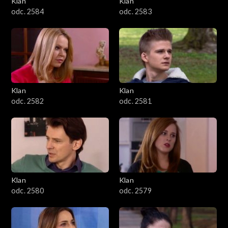
Klan
Klan
1601–1700
odc. 2584
odc. 2583
1501–1600
1401–1500
1301–1400
Klan
Klan
odc. 2582
odc. 2581
1201–1300
1101–1200
1001–1100
Klan
Klan
901–1000
odc. 2580
odc. 2579
801–900