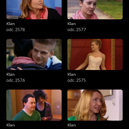
701–800
601–700
Klan
Klan
odc. 2578
odc. 2577
501–600
401–500
301–400
Klan
Klan
201–300
odc. 2576
odc. 2575
101–200
1–100
Klan
Klan