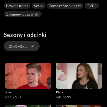
Paweł Lubicz
Serial
Tomasz Stockinger
TVP1
Zbigniew Suszyński
Sezony i odcinki
2501–2600
4701–4800
4601–4700
4501–4600
Klan
Klan
4401–4500
odc. 2600
odc. 2599