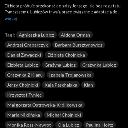
Elżbieta próbuje przekonać do salsy Jerzego, ale bez rezultatu.
Tymczasem u Lubiczów trwają prace związane z adaptacją domu
na powrót Krystyny. Zaangażowani są również Tadeusz i Anna.
więcej
Zyta spotyka się w restauracji z prawnikiem, aby omówić
sprawy spółki. Pojawia się tam też Michał z Sandrą.
Tagi:
Agnieszka Lubicz
Aldona Orman
Andrzej Grabarczyk
Barbara Bursztynowicz
Daniel Zawadzki
Elżbieta Chojnicka
Elżbieta Lubicz
Grażyna Lubicz
Grażynka Lubicz
Grażynka Z Klanu
Izabela Trojanowska
Jerzy Chojnicki
Kaja Paschalska
Klan
Krzysztof Tyniec
Małgorzata Ostrowska-Królikowska
Maria Niklińska
Michał Chojnicki
Monika Ross-Nawrot
Ola Lubicz
Paulina Holtz