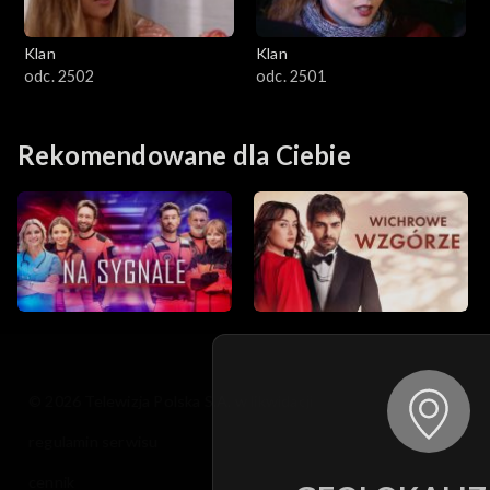
Klan
Klan
odc. 2502
odc. 2501
Rekomendowane dla Ciebie
© 2026 Telewizja Polska S.A. w likwidacji
regulamin serwisu
cennik