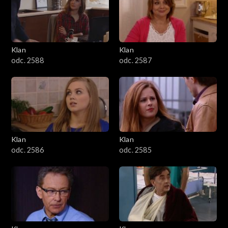
2501–2600
2401–2500
Klan
Klan
2301–2400
odc. 2588
odc. 2587
2201–2300
2101–2200
2001–2100
Klan
Klan
odc. 2586
odc. 2585
1901–2000
1801–1900
1701–1800