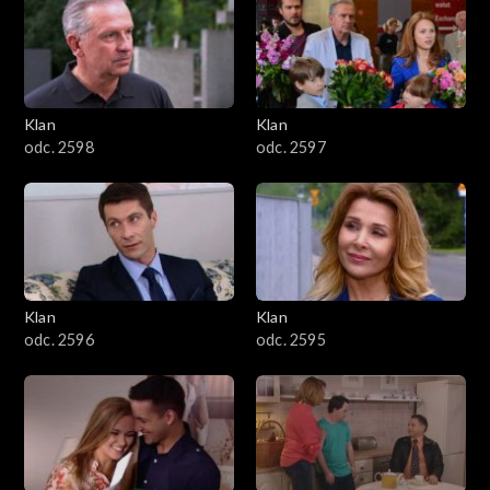
4301–4400
4201–4300
4101–4200
Klan
Klan
odc. 2598
odc. 2597
4001–4100
3901–4000
3801–3900
Klan
Klan
3701–3800
odc. 2596
odc. 2595
3601–3700
3501–3600