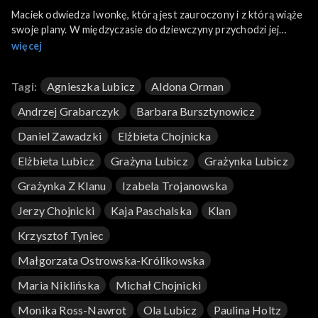
Maciek odwiedza Iwonkę, którą jest zauroczony i z którą wiąże
swoje plany. W międzyczasie do dziewczyny przychodzi jej
narzeczony. Ola zdaje relację Ewie z wczorajszej rozmowy z
więcej
szefem. Sprowokowana, uderzyła go w twarz...
Tagi:
Agnieszka Lubicz
Aldona Orman
Andrzej Grabarczyk
Barbara Bursztynowicz
Daniel Zawadzki
Elżbieta Chojnicka
Elżbieta Lubicz
Grażyna Lubicz
Grażynka Lubicz
Grażynka Z Klanu
Izabela Trojanowska
Jerzy Chojnicki
Kaja Paschalska
Klan
Krzysztof Tyniec
Małgorzata Ostrowska-Królikowska
Maria Niklińska
Michał Chojnicki
Monika Ross-Nawrot
Ola Lubicz
Paulina Holtz