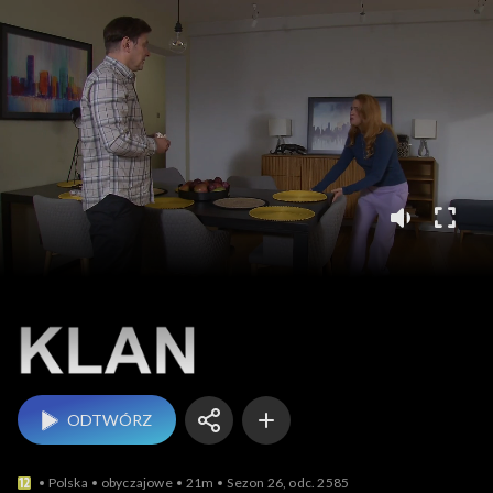
Klan
ODTWÓRZ
Polska
obyczajowe
21m
Sezon 26, odc. 2585