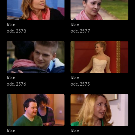
701–800
601–700
Klan
Klan
odc. 2578
odc. 2577
501–600
401–500
301–400
Klan
Klan
201–300
odc. 2576
odc. 2575
101–200
1–100
Klan
Klan