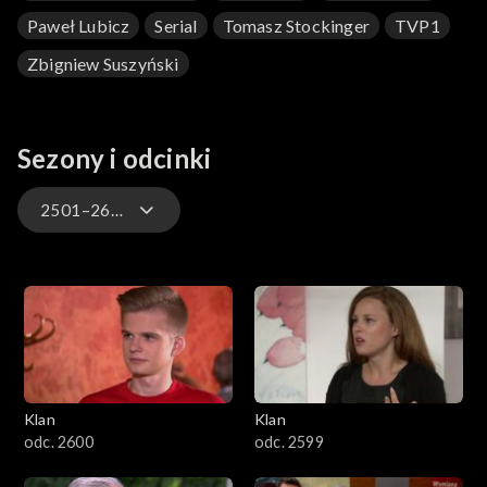
Paweł Lubicz
Serial
Tomasz Stockinger
TVP1
Zbigniew Suszyński
Sezony i odcinki
2501–2600
4701–4800
4601–4700
4501–4600
Klan
Klan
4401–4500
odc. 2600
odc. 2599