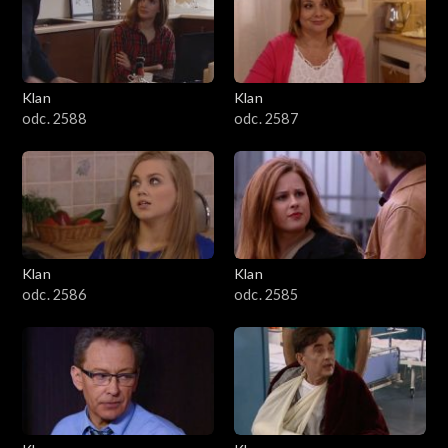
2501–2600
2401–2500
Klan
Klan
2301–2400
odc. 2588
odc. 2587
2201–2300
2101–2200
2001–2100
Klan
Klan
odc. 2586
odc. 2585
1901–2000
1801–1900
1701–1800