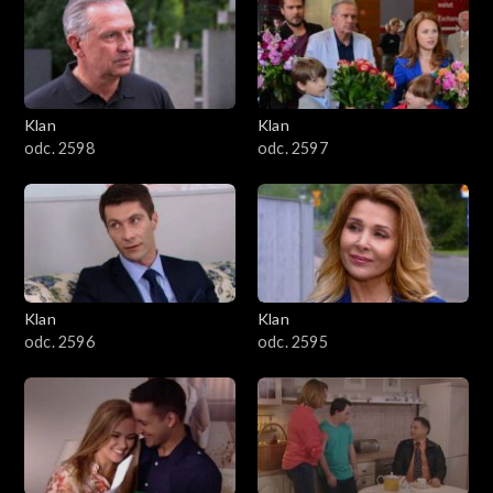
4301–4400
4201–4300
4101–4200
Klan
Klan
odc. 2598
odc. 2597
4001–4100
3901–4000
3801–3900
Klan
Klan
3701–3800
odc. 2596
odc. 2595
3601–3700
3501–3600