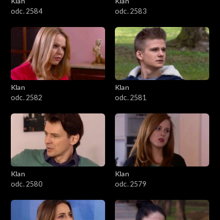
Klan
Klan
1601–1700
odc. 2584
odc. 2583
1501–1600
1401–1500
1301–1400
Klan
Klan
odc. 2582
odc. 2581
1201–1300
1101–1200
1001–1100
Klan
Klan
901–1000
odc. 2580
odc. 2579
801–900