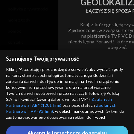
GEOLOKALIZ
polityka prywatności
ŁĄCZYSZ SIĘ SPOZA 
moje zgody
Kraj, z którego się łączys
Zjednoczone , w związku z czy
pomoc
na platformie TVP VOD
nieodstępna. Sprawdź, które m
kontakt
obejrzeć.
voucher
Szanujemy Twoją prywatność
Nie pokazuj pon
dostępność
Kliknij "Akceptuję i przechodzę do serwisu", aby wyrazić zgody
na korzystanie z technologii automatycznego śledzenia i
informacje o dostawcy usług
ANULUJ
SP
zbierania danych, dostęp do informacji na Twoim urządzeniu
końcowym i ich przechowywanie oraz na przetwarzanie
Twoich danych osobowych przez nas, czyli Telewizję Polską
S.A. w likwidacji (zwaną dalej również „TVP”),
Zaufanych
Partnerów z IAB* (1201 firm)
oraz pozostałych
Zaufanych
Partnerów TVP (93 firm)
, w celach marketingowych (w tym do
zautomatyzowanego dopasowania reklam do Twoich
zainteresowań i mierzenia ich skuteczności) i pozostałych,
które wskazujemy poniżej, a także zgody na udostępnianie
Akceptuję i przechodzę do serwisu