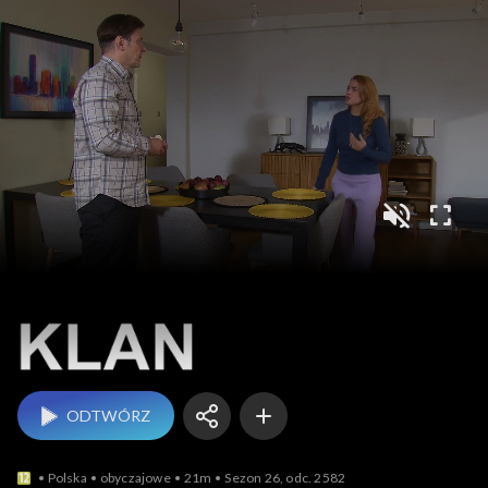
Klan
ODTWÓRZ
Polska
obyczajowe
21m
Sezon 26, odc. 2582