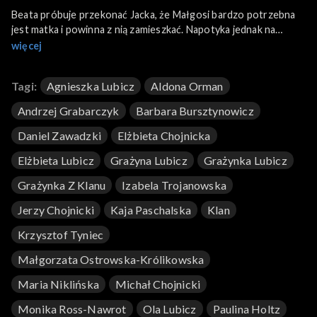
Beata próbuje przekonać Jacka, że Małgosi bardzo potrzebna
jest matka i powinna z nią zamieszkać. Napotyka jednak na
sprzeciw. Jasiek przyznaje się do zastawienia rodzinnej biżuterii
więcej
w lombardzie. Nie chce wyjawić dla kogo miały być pieniądze...
Tagi:
Agnieszka Lubicz
Aldona Orman
Andrzej Grabarczyk
Barbara Bursztynowicz
Daniel Zawadzki
Elżbieta Chojnicka
Elżbieta Lubicz
Grażyna Lubicz
Grażynka Lubicz
Grażynka Z Klanu
Izabela Trojanowska
Jerzy Chojnicki
Kaja Paschalska
Klan
Krzysztof Tyniec
Małgorzata Ostrowska-Królikowska
Maria Niklińska
Michał Chojnicki
Monika Ross-Nawrot
Ola Lubicz
Paulina Holtz