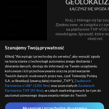
GEOLOKALIZ
polityka prywatności
ŁĄCZYSZ SIĘ SPOZA 
moje zgody
Kraj, z którego się łączys
Zjednoczone , w związku z czy
pomoc
na platformie TVP VOD
nieodstępna. Sprawdź, które m
kontakt
obejrzeć.
voucher
Szanujemy Twoją prywatność
Nie pokazuj pon
dostępność
Kliknij "Akceptuję i przechodzę do serwisu", aby wyrazić zgody
na korzystanie z technologii automatycznego śledzenia i
informacje o dostawcy usług
ANULUJ
SP
zbierania danych, dostęp do informacji na Twoim urządzeniu
końcowym i ich przechowywanie oraz na przetwarzanie
Twoich danych osobowych przez nas, czyli Telewizję Polską
S.A. w likwidacji (zwaną dalej również „TVP”),
Zaufanych
Partnerów z IAB* (1201 firm)
oraz pozostałych
Zaufanych
Partnerów TVP (93 firm)
, w celach marketingowych (w tym do
zautomatyzowanego dopasowania reklam do Twoich
zainteresowań i mierzenia ich skuteczności) i pozostałych,
które wskazujemy poniżej, a także zgody na udostępnianie
Akceptuję i przechodzę do serwisu