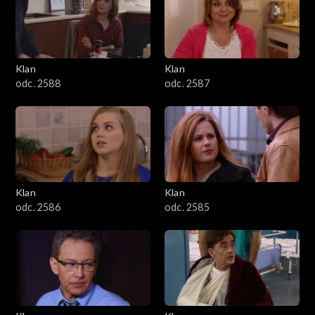
2501–2600
2401–2500
Klan
Klan
2301–2400
odc. 2588
odc. 2587
2201–2300
2101–2200
2001–2100
Klan
Klan
odc. 2586
odc. 2585
1901–2000
1801–1900
1701–1800