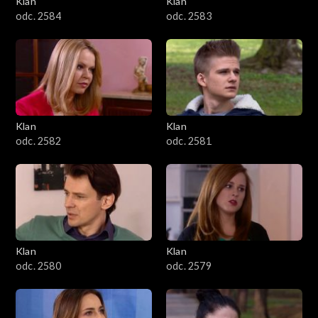
Klan
Klan
1601–1700
odc. 2584
odc. 2583
1501–1600
1401–1500
1301–1400
Klan
Klan
odc. 2582
odc. 2581
1201–1300
1101–1200
1001–1100
Klan
Klan
901–1000
odc. 2580
odc. 2579
801–900