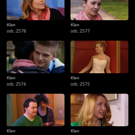
701–800
601–700
Klan
Klan
odc. 2578
odc. 2577
501–600
401–500
301–400
Klan
Klan
201–300
odc. 2576
odc. 2575
101–200
1–100
Klan
Klan