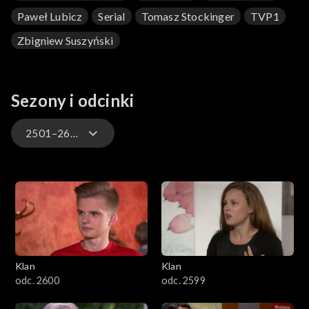
Paweł Lubicz
Serial
Tomasz Stockinger
TVP1
Zbigniew Suszyński
Sezony i odcinki
2501–2600
4701–4800
4601–4700
4501–4600
Klan
Klan
4401–4500
odc. 2600
odc. 2599