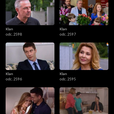
4301–4400
4201–4300
4101–4200
Klan
Klan
odc. 2598
odc. 2597
4001–4100
3901–4000
3801–3900
Klan
Klan
3701–3800
odc. 2596
odc. 2595
3601–3700
3501–3600