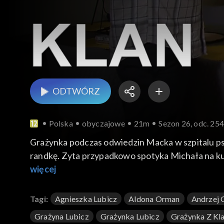
ODTWÓRZ
Polska
obyczajowe
21m
Sezon 26, odc. 25
Grażynka podczas odwiedzin Macka w szpitalu psy
randkę. Zyta przypadkowo spotyka Michała na ku
śmierci Joachima.
więcej
Tagi:
Agnieszka Lubicz
Aldona Orman
Andrzej 
Grażyna Lubicz
Grażynka Lubicz
Grażynka Z Kl