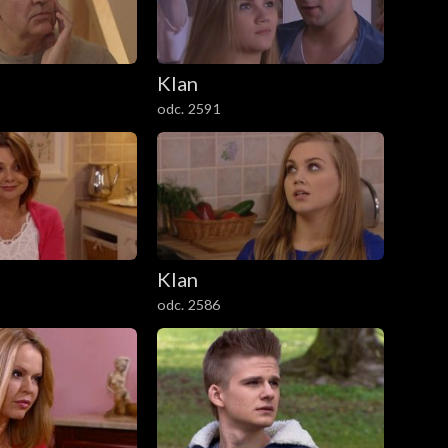
Klan
odc. 2591
Klan
odc. 2586