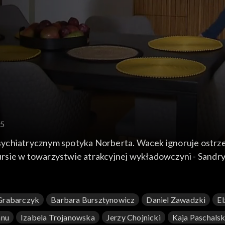
45
chiatrycznym spotyka Norberta. Wacek ignoruje ostrzeże
rsie w towarzystwie atrakcyjnej wykładowczyni - Sandry.
Grabarczyk
Barbara Bursztynowicz
Daniel Zawadzki
El
anu
Izabela Trojanowska
Jerzy Chojnicki
Kaja Paschals