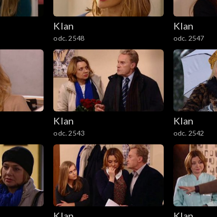
Klan
Klan
odc. 2548
odc. 2547
Klan
Klan
odc. 2543
odc. 2542
Klan
Klan