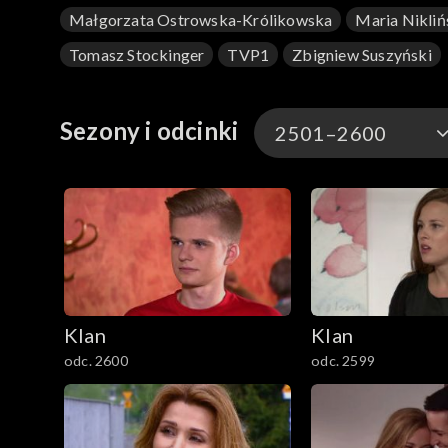
Małgorzata Ostrowska-Królikowska
Maria Nikliń
Tomasz Stockinger
TVP1
Zbigniew Suszyński
Sezony i odcinki
2501–2600
4701–4800
4601–4700
4501–4600
Klan
Klan
4401–4500
odc. 2600
odc. 2599
4301–4400
4201–4300