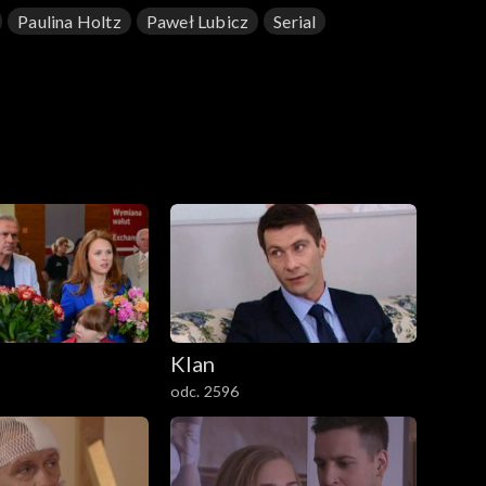
Paulina Holtz
Paweł Lubicz
Serial
Klan
odc. 2596