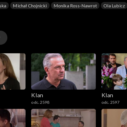
ska
Michał Chojnicki
Monika Ross-Nawrot
Ola Lubicz
Klan
Klan
odc. 2598
odc. 2597