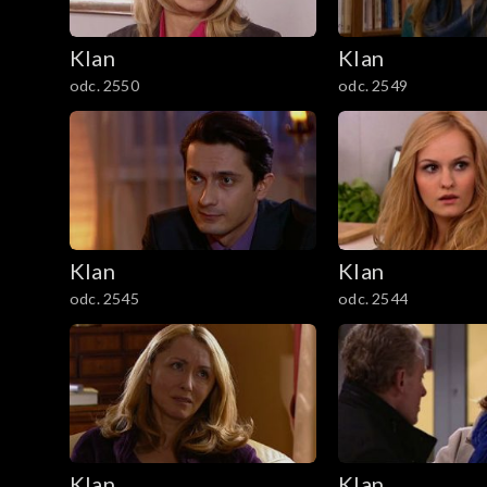
601–700
Klan
Klan
501–600
odc. 2550
odc. 2549
401–500
301–400
201–300
Klan
Klan
101–200
odc. 2545
odc. 2544
1–100
Klan
Klan