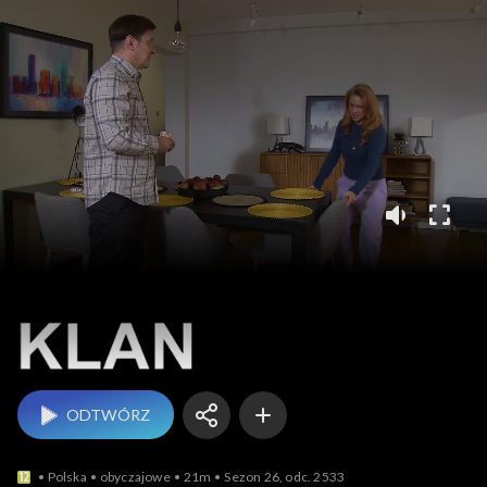
Klan
ODTWÓRZ
Polska
obyczajowe
21m
Sezon 26, odc. 2533