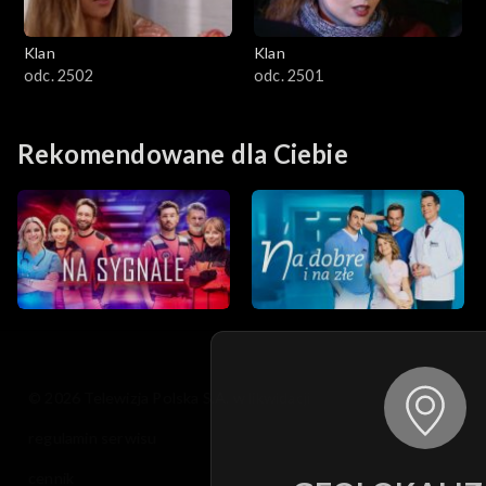
Klan
Klan
odc. 2502
odc. 2501
Rekomendowane dla Ciebie
© 2026 Telewizja Polska S.A. w likwidacji
regulamin serwisu
cennik