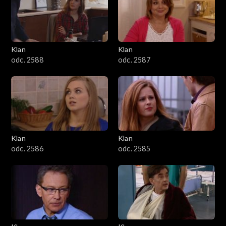
2501–2600
2401–2500
Klan
Klan
2301–2400
odc. 2588
odc. 2587
2201–2300
2101–2200
2001–2100
Klan
Klan
odc. 2586
odc. 2585
1901–2000
1801–1900
1701–1800