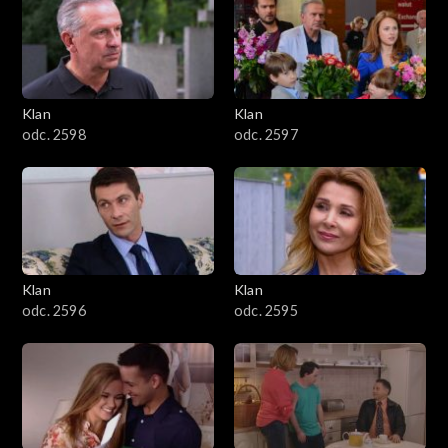
4301–4400
4201–4300
4101–4200
Klan
Klan
odc. 2598
odc. 2597
4001–4100
3901–4000
3801–3900
Klan
Klan
3701–3800
odc. 2596
odc. 2595
3601–3700
3501–3600