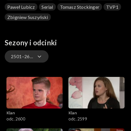
Paweł Lubicz
Serial
Tomasz Stockinger
TVP1
Zbigniew Suszyński
Sezony i odcinki
2501–2600
4701–4800
4601–4700
4501–4600
Klan
Klan
4401–4500
odc. 2600
odc. 2599