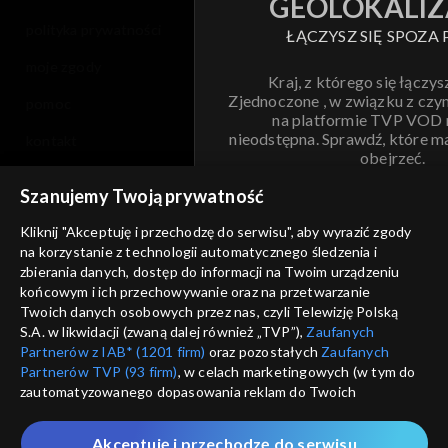
GEOLOKALIZ
polityka prywatności
ŁĄCZYSZ SIĘ SPOZA 
moje zgody
Kraj, z którego się łączys
Zjednoczone , w związku z czy
pomoc
na platformie TVP VOD
nieodstępna. Sprawdź, które m
kontakt
obejrzeć.
voucher
Szanujemy Twoją prywatność
Nie pokazuj pon
dostępność
Kliknij "Akceptuję i przechodzę do serwisu", aby wyrazić zgody
na korzystanie z technologii automatycznego śledzenia i
informacje o dostawcy usług
ANULUJ
SP
zbierania danych, dostęp do informacji na Twoim urządzeniu
końcowym i ich przechowywanie oraz na przetwarzanie
Twoich danych osobowych przez nas, czyli Telewizję Polską
S.A. w likwidacji (zwaną dalej również „TVP”),
Zaufanych
Partnerów z IAB* (1201 firm)
oraz pozostałych
Zaufanych
Partnerów TVP (93 firm)
, w celach marketingowych (w tym do
zautomatyzowanego dopasowania reklam do Twoich
zainteresowań i mierzenia ich skuteczności) i pozostałych,
które wskazujemy poniżej, a także zgody na udostępnianie
Akceptuję i przechodzę do serwisu