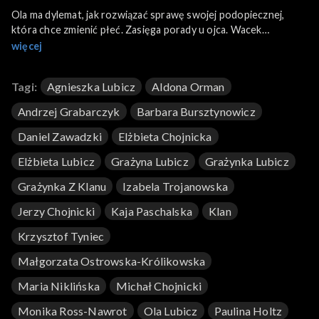
Ola ma dylemat, jak rozwiązać sprawę swojej podopiecznej,
która chce zmienić płeć. Zasięga porady u ojca. Wacek
przyprowadza Feliksa na rozmowę terapeutyczną do
więcej
Rafalskiego. Tam spotyka Barbarę, która zaprasza go na kolację.
Beata kolejny raz skarży się na postawę Julii. Zdenerwowany
Tagi:
Agnieszka Lubicz
Aldona Orman
Jerzy wymawia najemczyni dzierżawę apteki.
Andrzej Grabarczyk
Barbara Bursztynowicz
Daniel Zawadzki
Elżbieta Chojnicka
Elżbieta Lubicz
Grażyna Lubicz
Grażynka Lubicz
Grażynka Z Klanu
Izabela Trojanowska
Jerzy Chojnicki
Kaja Paschalska
Klan
Krzysztof Tyniec
Małgorzata Ostrowska-Królikowska
Maria Niklińska
Michał Chojnicki
Monika Ross-Nawrot
Ola Lubicz
Paulina Holtz