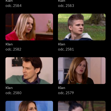
Klan
Klan
1601–1700
odc. 2584
odc. 2583
1501–1600
1401–1500
1301–1400
Klan
Klan
odc. 2582
odc. 2581
1201–1300
1101–1200
1001–1100
Klan
Klan
901–1000
odc. 2580
odc. 2579
801–900