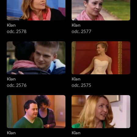
701–800
601–700
Klan
Klan
odc. 2578
odc. 2577
501–600
401–500
301–400
Klan
Klan
201–300
odc. 2576
odc. 2575
101–200
1–100
Klan
Klan