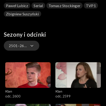
Paweł Lubicz
Serial
Tomasz Stockinger
TVP1
Zbigniew Suszyński
Sezony i odcinki
2501–2600
4701–4800
4601–4700
4501–4600
Klan
Klan
4401–4500
odc. 2600
odc. 2599