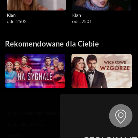
Klan
Klan
odc. 2502
odc. 2501
Rekomendowane dla Ciebie
© 2026 Telewizja Polska S.A. w likwidacji
regulamin serwisu
cennik