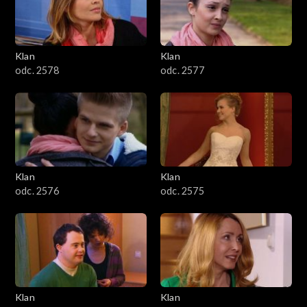
701–800
601–700
Klan
Klan
odc. 2578
odc. 2577
501–600
401–500
301–400
Klan
Klan
201–300
odc. 2576
odc. 2575
101–200
1–100
Klan
Klan