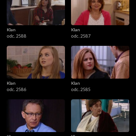
2501–2600
2401–2500
Klan
Klan
2301–2400
odc. 2588
odc. 2587
2201–2300
2101–2200
2001–2100
Klan
Klan
odc. 2586
odc. 2585
1901–2000
1801–1900
1701–1800