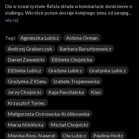
Ola w towarzystwie Rafała składa w komisariacie doniesienie o
stalkingu. Wkrótce potem dostaje kolejnego smsa od swojego
dręczyciela. Tymczasem Beata z Rafalskim podczas uroczystej
więcej
kolacji u rodziców oficjalnie oznajmiają o swoich życiowych
planach związanych z Piotrem.
Tagi:
Agnieszka Lubicz
Aldona Orman
Andrzej Grabarczyk
Barbara Bursztynowicz
Daniel Zawadzki
Elżbieta Chojnicka
Elżbieta Lubicz
Grażyna Lubicz
Grażynka Lubicz
Grażynka Z Klanu
Izabela Trojanowska
Jerzy Chojnicki
Kaja Paschalska
Klan
Krzysztof Tyniec
Małgorzata Ostrowska-Królikowska
Maria Niklińska
Michał Chojnicki
Monika Ross-Nawrot
Ola Lubicz
Paulina Holtz