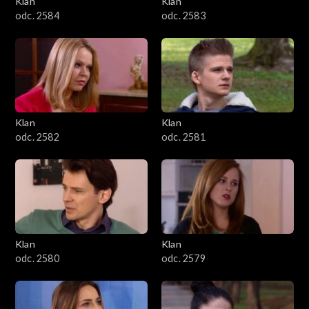
Klan
Klan
1601–1700
odc. 2584
odc. 2583
1501–1600
1401–1500
1301–1400
Klan
Klan
odc. 2582
odc. 2581
1201–1300
1101–1200
1001–1100
Klan
Klan
901–1000
odc. 2580
odc. 2579
801–900