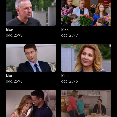
4301–4400
4201–4300
4101–4200
Klan
Klan
odc. 2598
odc. 2597
4001–4100
3901–4000
3801–3900
Klan
Klan
3701–3800
odc. 2596
odc. 2595
3601–3700
3501–3600