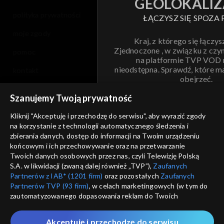
GEOLOKALIZ
polityka prywatności
ŁĄCZYSZ SIĘ SPOZA 
moje zgody
Kraj, z którego się łączys
Zjednoczone , w związku z czy
pomoc
na platformie TVP VOD
nieodstępna. Sprawdź, które m
kontakt
obejrzeć.
voucher
Szanujemy Twoją prywatność
Nie pokazuj pon
dostępność
Kliknij "Akceptuję i przechodzę do serwisu", aby wyrazić zgody
na korzystanie z technologii automatycznego śledzenia i
informacje o dostawcy usług
ANULUJ
SP
zbierania danych, dostęp do informacji na Twoim urządzeniu
końcowym i ich przechowywanie oraz na przetwarzanie
Twoich danych osobowych przez nas, czyli Telewizję Polską
S.A. w likwidacji (zwaną dalej również „TVP”),
Zaufanych
Partnerów z IAB* (1201 firm)
oraz pozostałych
Zaufanych
Partnerów TVP (93 firm)
, w celach marketingowych (w tym do
zautomatyzowanego dopasowania reklam do Twoich
zainteresowań i mierzenia ich skuteczności) i pozostałych,
które wskazujemy poniżej, a także zgody na udostępnianie
Akceptuję i przechodzę do serwisu