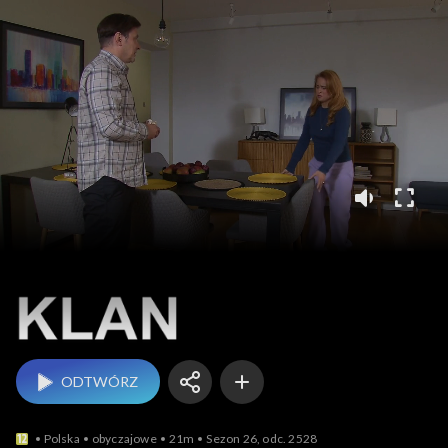
Klan
ODTWÓRZ
Polska
obyczajowe
21m
Sezon 26, odc. 2528