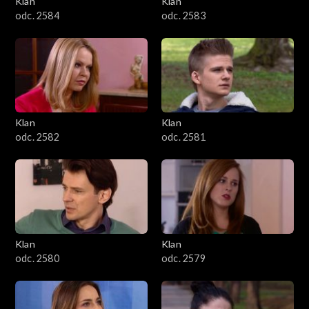
Klan
Klan
1601–1700
odc. 2584
odc. 2583
1501–1600
1401–1500
1301–1400
Klan
Klan
odc. 2582
odc. 2581
1201–1300
1101–1200
1001–1100
Klan
Klan
901–1000
odc. 2580
odc. 2579
801–900