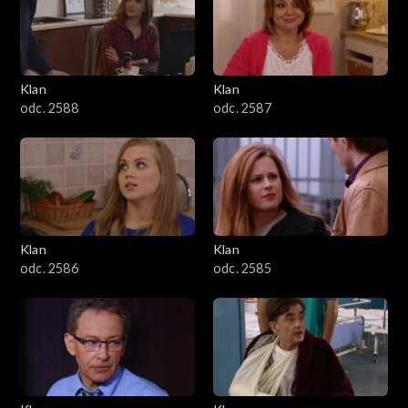
2501–2600
2401–2500
Klan
Klan
2301–2400
odc. 2588
odc. 2587
2201–2300
2101–2200
2001–2100
Klan
Klan
odc. 2586
odc. 2585
1901–2000
1801–1900
1701–1800