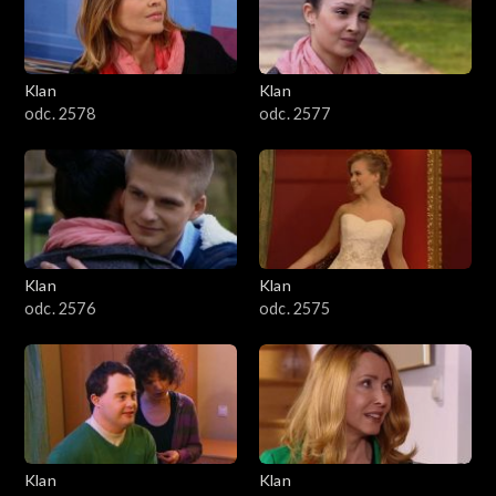
701–800
601–700
Klan
Klan
odc. 2578
odc. 2577
501–600
401–500
301–400
Klan
Klan
201–300
odc. 2576
odc. 2575
101–200
1–100
Klan
Klan