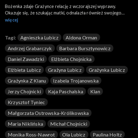
Bożenka zdaje Grażynce relację z wczorajszej wyprawy.
Okazuje się, że szukając matki, odnalazła również swojego
starszego brata, wikarego Kostka.
więcej
Tagi:
Agnieszka Lubicz
Aldona Orman
Andrzej Grabarczyk
Barbara Bursztynowicz
Daniel Zawadzki
Elżbieta Chojnicka
Elżbieta Lubicz
Grażyna Lubicz
Grażynka Lubicz
Grażynka Z Klanu
Izabela Trojanowska
Jerzy Chojnicki
Kaja Paschalska
Klan
Krzysztof Tyniec
Małgorzata Ostrowska-Królikowska
Maria Niklińska
Michał Chojnicki
Monika Ross-Nawrot
Ola Lubicz
Paulina Holtz