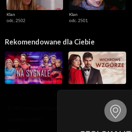
Klan
Klan
odc. 2502
odc. 2501
Rekomendowane dla Ciebie
© 2026 Telewizja Polska S.A. w likwidacji
regulamin serwisu
cennik