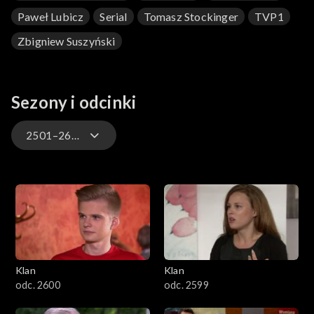
Paweł Lubicz
Serial
Tomasz Stockinger
TVP1
Zbigniew Suszyński
Sezony i odcinki
2501–2600
4701–4800
4601–4700
4501–4600
Klan
Klan
4401–4500
odc. 2600
odc. 2599