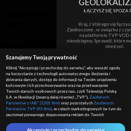
GEOLOKALIZ
polityka prywatności
ŁĄCZYSZ SIĘ SPOZA 
moje zgody
Kraj, z którego się łączys
Zjednoczone , w związku z czy
pomoc
na platformie TVP VOD
nieodstępna. Sprawdź, które m
kontakt
obejrzeć.
voucher
Szanujemy Twoją prywatność
Nie pokazuj pon
dostępność
Kliknij "Akceptuję i przechodzę do serwisu", aby wyrazić zgody
na korzystanie z technologii automatycznego śledzenia i
informacje o dostawcy usług
ANULUJ
SP
zbierania danych, dostęp do informacji na Twoim urządzeniu
końcowym i ich przechowywanie oraz na przetwarzanie
Twoich danych osobowych przez nas, czyli Telewizję Polską
S.A. w likwidacji (zwaną dalej również „TVP”),
Zaufanych
Partnerów z IAB* (1201 firm)
oraz pozostałych
Zaufanych
Partnerów TVP (93 firm)
, w celach marketingowych (w tym do
zautomatyzowanego dopasowania reklam do Twoich
zainteresowań i mierzenia ich skuteczności) i pozostałych,
które wskazujemy poniżej, a także zgody na udostępnianie
Akceptuję i przechodzę do serwisu