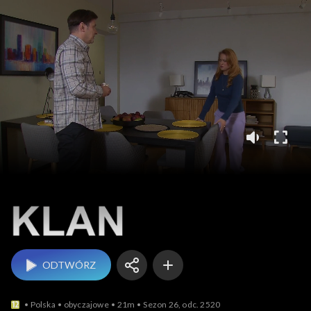
Klan
ODTWÓRZ
Polska
obyczajowe
21m
Sezon 26, odc. 2520