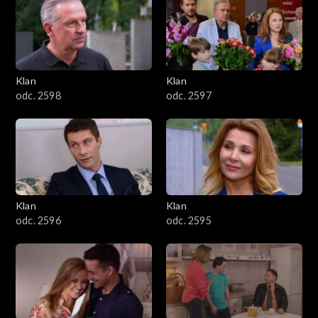
4301–4400
4201–4300
4101–4200
Klan
Klan
odc. 2598
odc. 2597
4001–4100
3901–4000
3801–3900
Klan
Klan
3701–3800
odc. 2596
odc. 2595
3601–3700
3501–3600