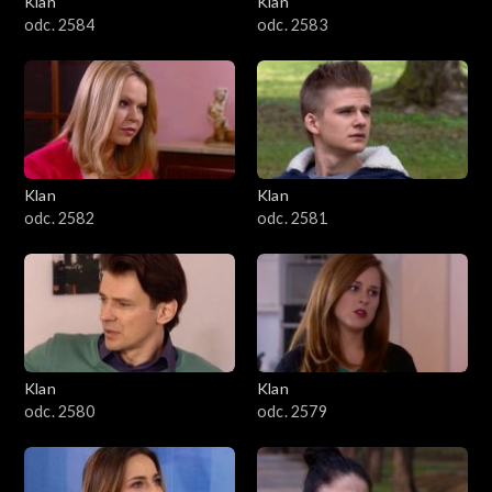
Klan
Klan
1601–1700
odc. 2584
odc. 2583
1501–1600
1401–1500
1301–1400
Klan
Klan
odc. 2582
odc. 2581
1201–1300
1101–1200
1001–1100
Klan
Klan
901–1000
odc. 2580
odc. 2579
801–900