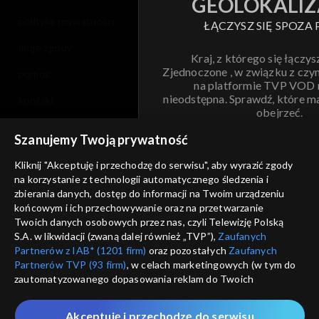
GEOLOKALIZ
polityka prywatności
ŁĄCZYSZ SIĘ SPOZA 
moje zgody
Kraj, z którego się łączys
Zjednoczone , w związku z czy
pomoc
na platformie TVP VOD
nieodstępna. Sprawdź, które m
kontakt
obejrzeć.
voucher
Szanujemy Twoją prywatność
Nie pokazuj pon
dostępność
Kliknij "Akceptuję i przechodzę do serwisu", aby wyrazić zgody
na korzystanie z technologii automatycznego śledzenia i
informacje o dostawcy usług
ANULUJ
SP
zbierania danych, dostęp do informacji na Twoim urządzeniu
końcowym i ich przechowywanie oraz na przetwarzanie
Twoich danych osobowych przez nas, czyli Telewizję Polską
S.A. w likwidacji (zwaną dalej również „TVP”),
Zaufanych
Partnerów z IAB* (1201 firm)
oraz pozostałych
Zaufanych
Partnerów TVP (93 firm)
, w celach marketingowych (w tym do
zautomatyzowanego dopasowania reklam do Twoich
zainteresowań i mierzenia ich skuteczności) i pozostałych,
które wskazujemy poniżej, a także zgody na udostępnianie
Akceptuję i przechodzę do serwisu