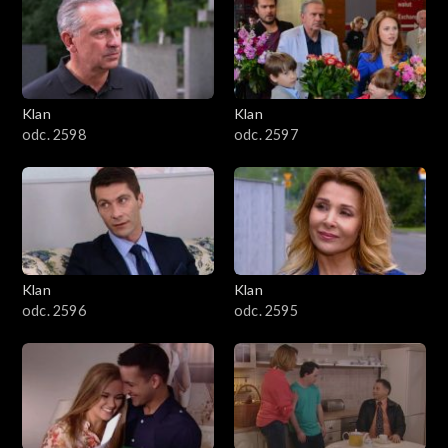
4301–4400
4201–4300
4101–4200
Klan
Klan
odc. 2598
odc. 2597
4001–4100
3901–4000
3801–3900
Klan
Klan
3701–3800
odc. 2596
odc. 2595
3601–3700
3501–3600