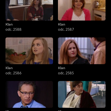
2501–2600
2401–2500
Klan
Klan
2301–2400
odc. 2588
odc. 2587
2201–2300
2101–2200
2001–2100
Klan
Klan
odc. 2586
odc. 2585
1901–2000
1801–1900
1701–1800