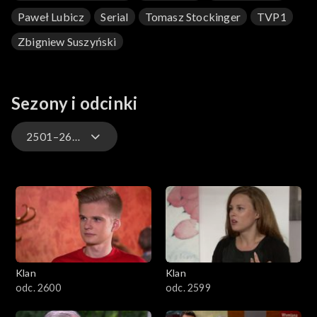
Paweł Lubicz
Serial
Tomasz Stockinger
TVP1
Zbigniew Suszyński
Sezony i odcinki
2501–2600
4701–4800
4601–4700
4501–4600
Klan
Klan
4401–4500
odc. 2600
odc. 2599