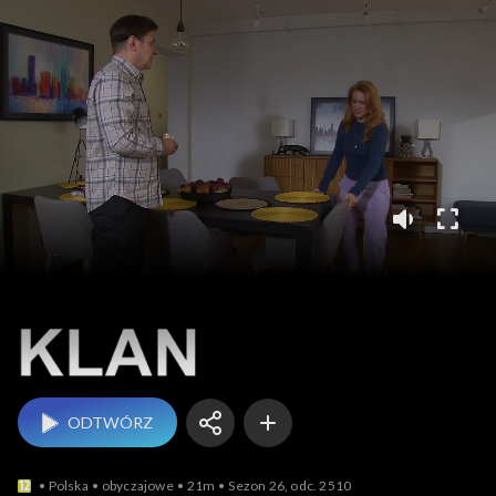
Klan
ODTWÓRZ
Polska
obyczajowe
21m
Sezon 26, odc. 2510