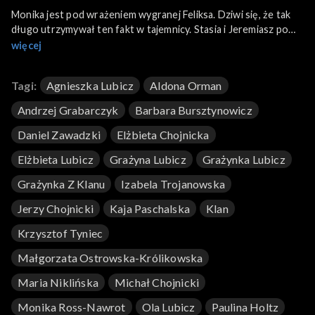
Monika jest pod wrażeniem wygranej Feliksa. Dziwi się, że tak
długo utrzymywał ten fakt w tajemnicy. Stasia i Jeremiasz po
powrocie z zakupów do domu zastają prawie nieprzytomnego
więcej
Jacka oraz jego przerażonego brata. Bożenka szuka
biologicznych rodziców. Napotyka na formalne trudności, które
Tagi:
Agnieszka Lubicz
Aldona Orman
może rozwiązać tylko przy wsparciu Grażynki.
Andrzej Grabarczyk
Barbara Bursztynowicz
Daniel Zawadzki
Elżbieta Chojnicka
Elżbieta Lubicz
Grażyna Lubicz
Grażynka Lubicz
Grażynka Z Klanu
Izabela Trojanowska
Jerzy Chojnicki
Kaja Paschalska
Klan
Krzysztof Tyniec
Małgorzata Ostrowska-Królikowska
Maria Niklińska
Michał Chojnicki
Monika Ross-Nawrot
Ola Lubicz
Paulina Holtz