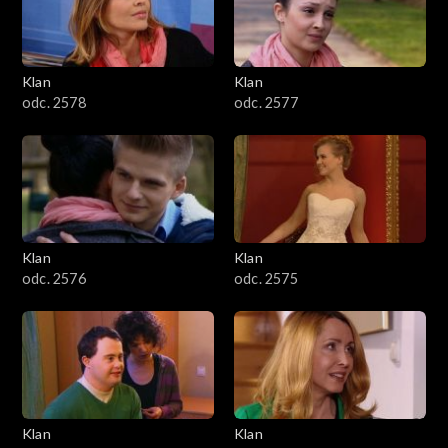
701–800
601–700
Klan
Klan
odc. 2578
odc. 2577
501–600
401–500
301–400
Klan
Klan
201–300
odc. 2576
odc. 2575
101–200
1–100
Klan
Klan