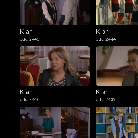
301–400
201–300
Klan
Klan
101–200
odc. 2445
odc. 2444
1–100
Klan
Klan
odc. 2440
odc. 2439