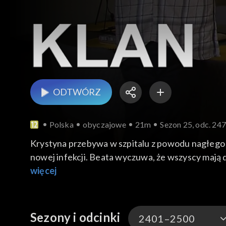
ODTWÓRZ
Polska
obyczajowe
21m
Sezon 25, odc. 24
Krystyna przebywa w szpitalu z powodu nagłego 
nowej infekcji. Beata wyczuwa, że wszyscy mają d
się jednak zostać i zamieszkać w hotelu. Ojciec 
więcej
narzeczonym swoją wizję wesela.
Sezony i odcinki
2401–2500