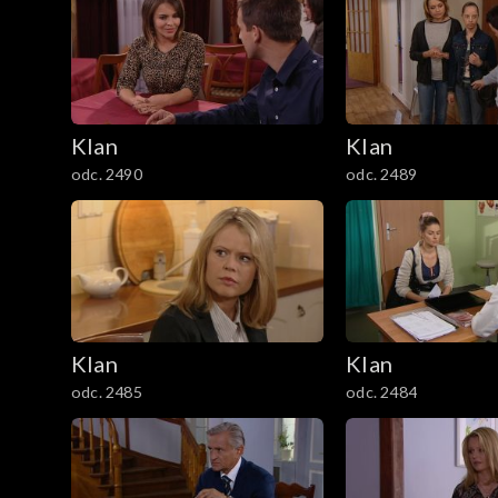
3801–3900
3701–3800
Klan
Klan
3601–3700
odc. 2490
odc. 2489
3501–3600
3401–3500
3301–3400
Klan
Klan
3201–3300
odc. 2485
odc. 2484
3101–3200
3001–3100