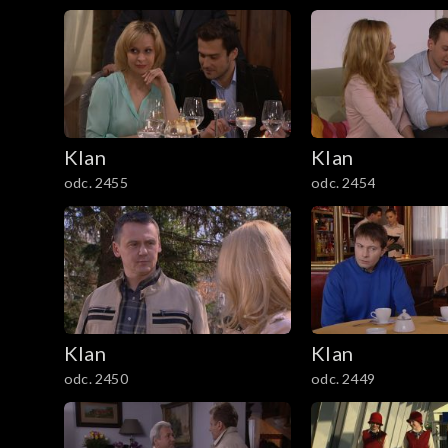
1201–1300
1101–1200
1001–1100
901–1000
Klan
Klan
odc. 2455
odc. 2454
801–900
701–800
601–700
Klan
Klan
501–600
odc. 2450
odc. 2449
401–500