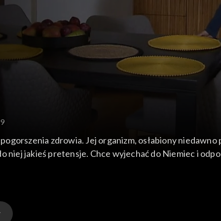
79
pogorszenia zdrowia. Jej organizm, osłabiony niedawno 
o niej jakieś pretensje. Chce wyjechać do Niemiec i odp
Miłosza przedstawia