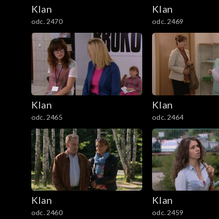
2101–2200
Klan
Klan
odc. 2470
odc. 2469
2001–2100
1901–2000
1801–1900
1701–1800
Klan
Klan
odc. 2465
odc. 2464
1601–1700
1501–1600
1401–1500
1301–1400
Klan
Klan
odc. 2460
odc. 2459