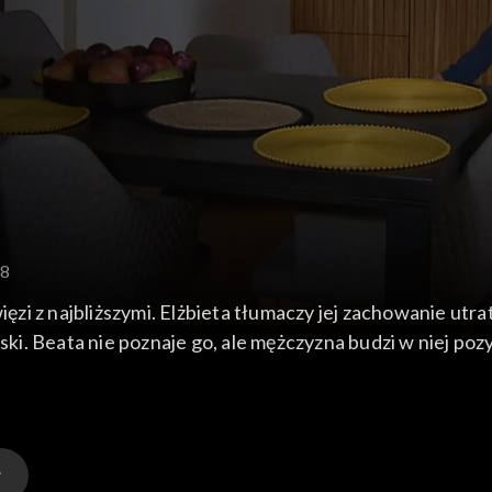
78
zi z najbliższymi. Elżbieta tłumaczy jej zachowanie utr
i. Beata nie poznaje go, ale mężczyzna budzi w niej po