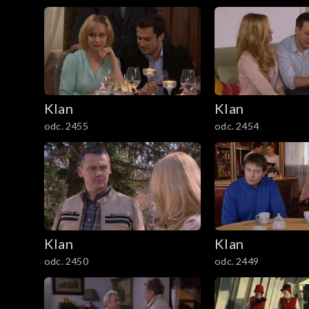
1201–1300
1101–1200
1001–1100
901–1000
Klan
Klan
odc. 2455
odc. 2454
801–900
701–800
601–700
Klan
Klan
501–600
odc. 2450
odc. 2449
401–500