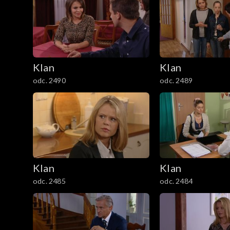
3801–3900
3701–3800
Klan
Klan
3601–3700
odc. 2490
odc. 2489
3501–3600
3401–3500
3301–3400
Klan
Klan
3201–3300
odc. 2485
odc. 2484
3101–3200
3001–3100