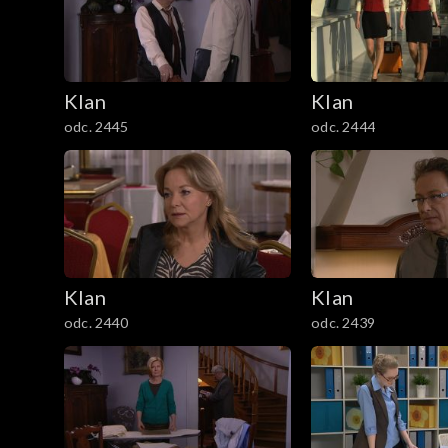
301–400
201–300
Klan
Klan
101–200
odc. 2445
odc. 2444
1–100
Klan
Klan
odc. 2440
odc. 2439