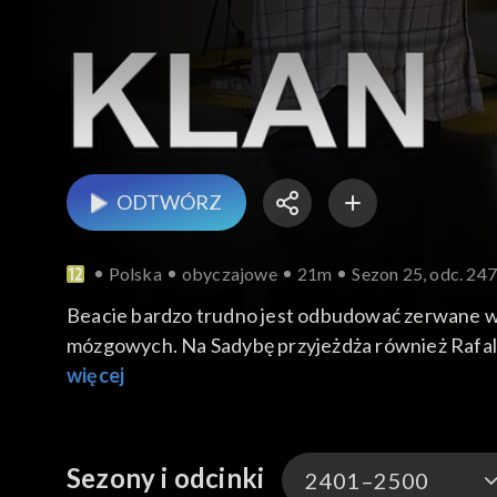
ODTWÓRZ
Polska
obyczajowe
21m
Sezon 25, odc. 24
Beacie bardzo trudno jest odbudować zerwane wię
mózgowych. Na Sadybę przyjeżdża również Rafalsk
więcej
Sezony i odcinki
2401–2500