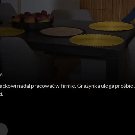
76
owi nadal pracować w firmie. Grażynka ulega prośbie Ar
i.