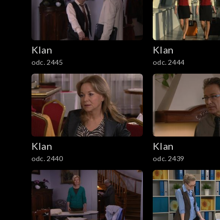
301–400
201–300
Klan
Klan
101–200
odc. 2445
odc. 2444
1–100
Klan
Klan
odc. 2440
odc. 2439