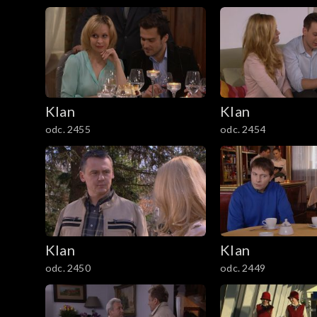
1201–1300
1101–1200
1001–1100
901–1000
Klan
Klan
odc. 2455
odc. 2454
801–900
701–800
601–700
Klan
Klan
501–600
odc. 2450
odc. 2449
401–500