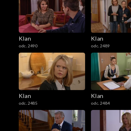
3801–3900
3701–3800
Klan
Klan
3601–3700
odc. 2490
odc. 2489
3501–3600
3401–3500
3301–3400
Klan
Klan
3201–3300
odc. 2485
odc. 2484
3101–3200
3001–3100