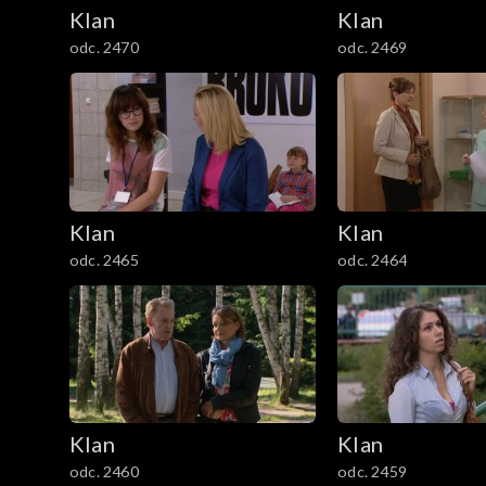
2101–2200
Klan
Klan
odc. 2470
odc. 2469
2001–2100
1901–2000
1801–1900
1701–1800
Klan
Klan
odc. 2465
odc. 2464
1601–1700
1501–1600
1401–1500
1301–1400
Klan
Klan
odc. 2460
odc. 2459