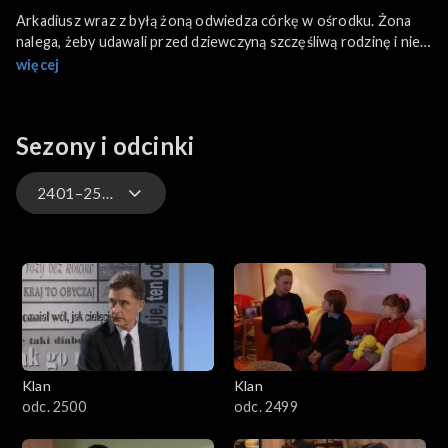
Arkadiusz wraz z byłą żoną odwiedza córkę w ośrodku. Żona
nalega, żeby udawali przed dziewczyną szczęśliwą rodzinę i nie
zdradzali, że są już po rozwodzie. Po południu Arkadiusz
więcej
odwiedza Grażynkę. Dziękuje jej za miły wieczór i oświadcza, że
wkrótce wyprowadza się.
Sezony i odcinki
2401–2500
4701–4800
4601–4700
4501–4600
Klan
Klan
4401–4500
odc. 2500
odc. 2499