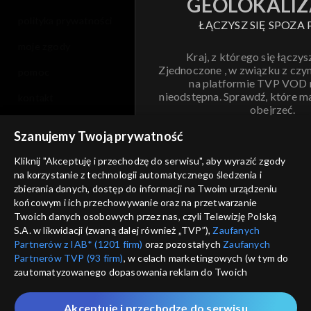
GEOLOKALIZ
polityka prywatności
ŁĄCZYSZ SIĘ SPOZA 
moje zgody
Kraj, z którego się łączys
Zjednoczone , w związku z czy
pomoc
na platformie TVP VOD
nieodstępna. Sprawdź, które m
kontakt
obejrzeć.
voucher
Szanujemy Twoją prywatność
Nie pokazuj pon
dostępność
Kliknij "Akceptuję i przechodzę do serwisu", aby wyrazić zgody
na korzystanie z technologii automatycznego śledzenia i
informacje o dostawcy usług
ANULUJ
SP
zbierania danych, dostęp do informacji na Twoim urządzeniu
końcowym i ich przechowywanie oraz na przetwarzanie
Twoich danych osobowych przez nas, czyli Telewizję Polską
S.A. w likwidacji (zwaną dalej również „TVP”),
Zaufanych
Partnerów z IAB* (1201 firm)
oraz pozostałych
Zaufanych
Partnerów TVP (93 firm)
, w celach marketingowych (w tym do
zautomatyzowanego dopasowania reklam do Twoich
zainteresowań i mierzenia ich skuteczności) i pozostałych,
które wskazujemy poniżej, a także zgody na udostępnianie
Akceptuję i przechodzę do serwisu