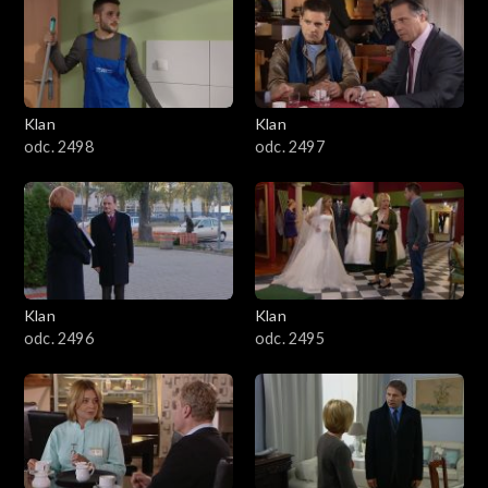
4301–4400
4201–4300
4101–4200
Klan
Klan
odc. 2498
odc. 2497
4001–4100
3901–4000
3801–3900
Klan
Klan
3701–3800
odc. 2496
odc. 2495
3601–3700
3501–3600