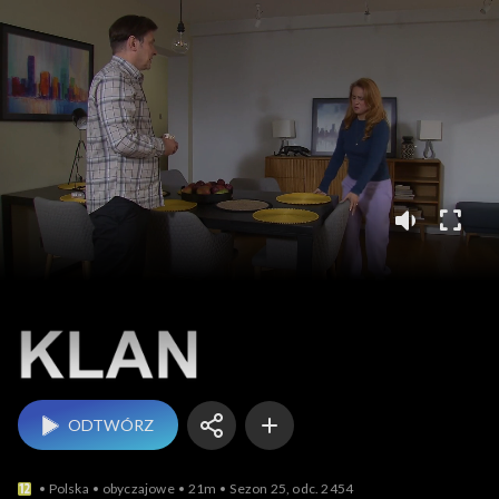
Klan
ODTWÓRZ
Polska
obyczajowe
21m
Sezon 25, odc. 2454