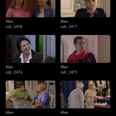
701–800
601–700
Klan
Klan
odc. 2478
odc. 2477
501–600
401–500
301–400
Klan
Klan
201–300
odc. 2476
odc. 2475
101–200
1–100
Klan
Klan