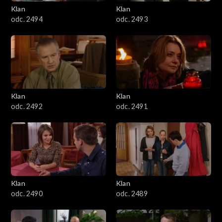
3401–3500
Klan
Klan
odc. 2494
odc. 2493
3301–3400
3201–3300
3101–3200
Klan
Klan
3001–3100
odc. 2492
odc. 2491
2901–3000
2801–2900
2701–2800
Klan
Klan
odc. 2490
odc. 2489
2601–2700