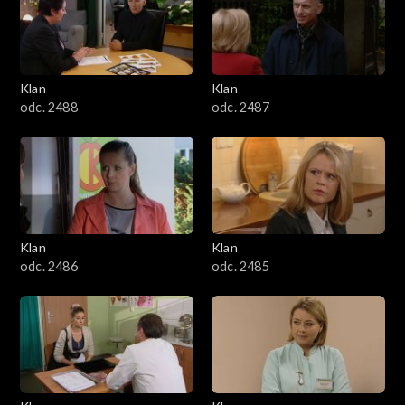
2501–2600
2401–2500
Klan
Klan
2301–2400
odc. 2488
odc. 2487
2201–2300
2101–2200
2001–2100
Klan
Klan
odc. 2486
odc. 2485
1901–2000
1801–1900
1701–1800