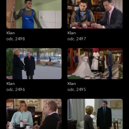
4301–4400
4201–4300
4101–4200
Klan
Klan
odc. 2498
odc. 2497
4001–4100
3901–4000
3801–3900
Klan
Klan
3701–3800
odc. 2496
odc. 2495
3601–3700
3501–3600