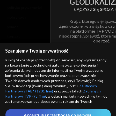
GEOLOKALIZ
polityka prywatności
ŁĄCZYSZ SIĘ SPOZA 
moje zgody
Kraj, z którego się łączys
Zjednoczone , w związku z czy
pomoc
na platformie TVP VOD
nieodstępna. Sprawdź, które m
kontakt
obejrzeć.
voucher
Szanujemy Twoją prywatność
Nie pokazuj pon
dostępność
Kliknij "Akceptuję i przechodzę do serwisu", aby wyrazić zgody
na korzystanie z technologii automatycznego śledzenia i
informacje o dostawcy usług
ANULUJ
SP
zbierania danych, dostęp do informacji na Twoim urządzeniu
końcowym i ich przechowywanie oraz na przetwarzanie
Twoich danych osobowych przez nas, czyli Telewizję Polską
S.A. w likwidacji (zwaną dalej również „TVP”),
Zaufanych
Partnerów z IAB* (1201 firm)
oraz pozostałych
Zaufanych
Partnerów TVP (93 firm)
, w celach marketingowych (w tym do
zautomatyzowanego dopasowania reklam do Twoich
zainteresowań i mierzenia ich skuteczności) i pozostałych,
które wskazujemy poniżej, a także zgody na udostępnianie
Akceptuję i przechodzę do serwisu