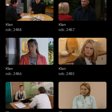
2501–2600
2401–2500
Klan
Klan
2301–2400
odc. 2488
odc. 2487
2201–2300
2101–2200
2001–2100
Klan
Klan
odc. 2486
odc. 2485
1901–2000
1801–1900
1701–1800