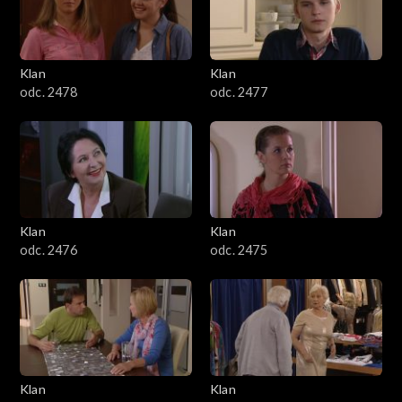
701–800
601–700
Klan
Klan
odc. 2478
odc. 2477
501–600
401–500
301–400
Klan
Klan
201–300
odc. 2476
odc. 2475
101–200
1–100
Klan
Klan