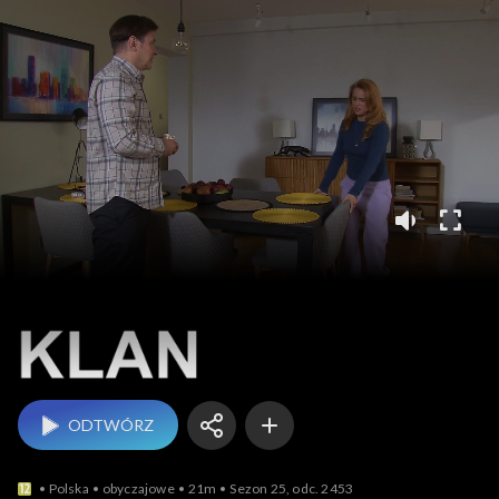
Klan
ODTWÓRZ
Polska
obyczajowe
21m
Sezon 25, odc. 2453