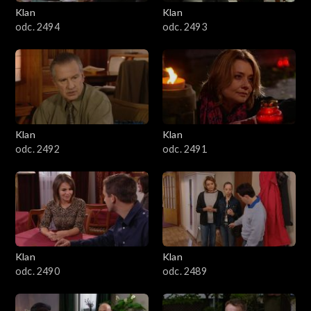
3401–3500
Klan
Klan
odc. 2494
odc. 2493
3301–3400
3201–3300
3101–3200
Klan
Klan
3001–3100
odc. 2492
odc. 2491
2901–3000
2801–2900
2701–2800
Klan
Klan
odc. 2490
odc. 2489
2601–2700