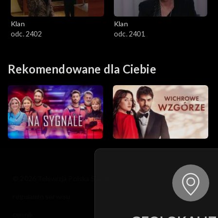
Klan
Klan
odc. 2402
odc. 2401
Rekomendowane dla Ciebie
© 2026 Telewizja Polska S.A. w likwidacji
regulamin serwisu
cennik