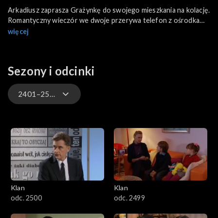
Arkadiusz zaprasza Grażynkę do swojego mieszkania na kolację.
Romantyczny wieczór we dwoje przerywa telefon z ośrodka
opiekuńczego, gdzie przebywa Julka. Tymczasem Kamila
więcej
ponownie umawia się z Norbertem.
Sezony i odcinki
2401–2500
4701–4800
4601–4700
4501–4600
Klan
Klan
4401–4500
odc. 2500
odc. 2499