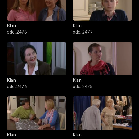
701–800
601–700
Klan
Klan
odc. 2478
odc. 2477
501–600
401–500
301–400
Klan
Klan
201–300
odc. 2476
odc. 2475
101–200
1–100
Klan
Klan