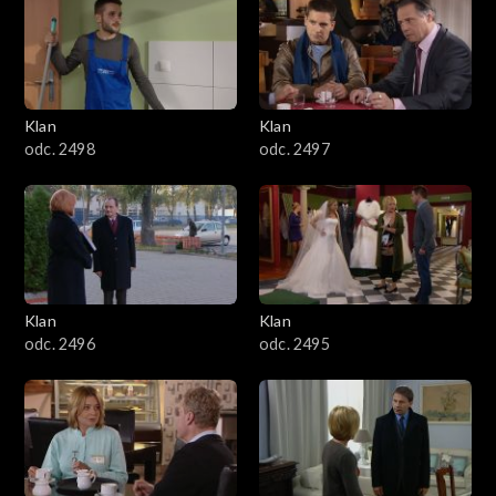
4301–4400
4201–4300
4101–4200
Klan
Klan
odc. 2498
odc. 2497
4001–4100
3901–4000
3801–3900
Klan
Klan
3701–3800
odc. 2496
odc. 2495
3601–3700
3501–3600