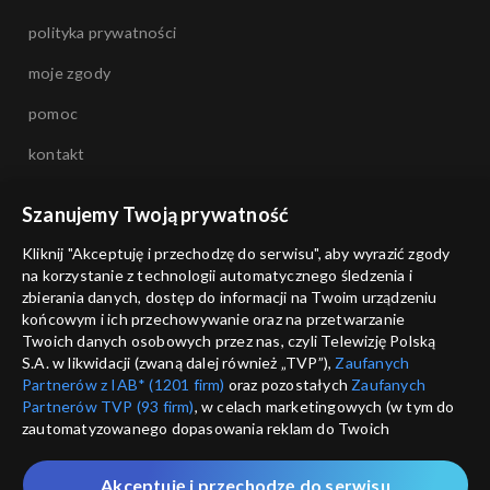
polityka prywatności
moje zgody
pomoc
kontakt
voucher
Szanujemy Twoją prywatność
dostępność
Kliknij "Akceptuję i przechodzę do serwisu", aby wyrazić zgody
na korzystanie z technologii automatycznego śledzenia i
informacje o dostawcy usług
zbierania danych, dostęp do informacji na Twoim urządzeniu
końcowym i ich przechowywanie oraz na przetwarzanie
Twoich danych osobowych przez nas, czyli Telewizję Polską
S.A. w likwidacji (zwaną dalej również „TVP”),
Zaufanych
Partnerów z IAB* (1201 firm)
oraz pozostałych
Zaufanych
Partnerów TVP (93 firm)
, w celach marketingowych (w tym do
zautomatyzowanego dopasowania reklam do Twoich
zainteresowań i mierzenia ich skuteczności) i pozostałych,
które wskazujemy poniżej, a także zgody na udostępnianie
Akceptuję i przechodzę do serwisu