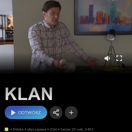
Klan
ODTWÓRZ
Polska
obyczajowe
21m
Sezon 25, odc. 2451