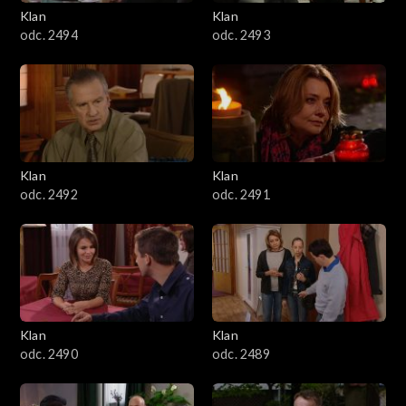
3401–3500
Klan
Klan
odc. 2494
odc. 2493
3301–3400
3201–3300
3101–3200
Klan
Klan
3001–3100
odc. 2492
odc. 2491
2901–3000
2801–2900
2701–2800
Klan
Klan
odc. 2490
odc. 2489
2601–2700