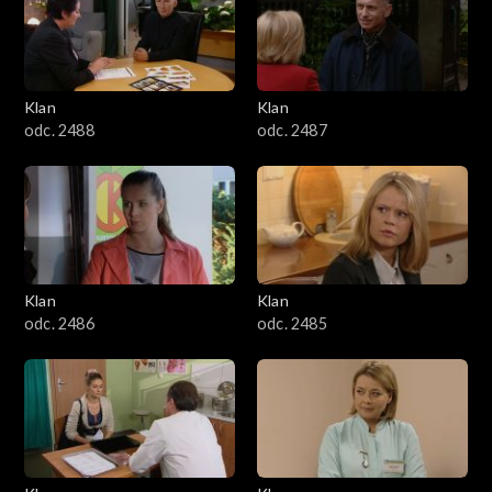
2501–2600
2401–2500
Klan
Klan
2301–2400
odc. 2488
odc. 2487
2201–2300
2101–2200
2001–2100
Klan
Klan
odc. 2486
odc. 2485
1901–2000
1801–1900
1701–1800