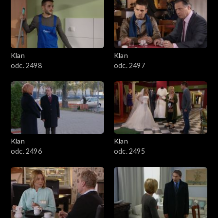
4301–4400
4201–4300
4101–4200
Klan
Klan
odc. 2498
odc. 2497
4001–4100
3901–4000
3801–3900
Klan
Klan
3701–3800
odc. 2496
odc. 2495
3601–3700
3501–3600