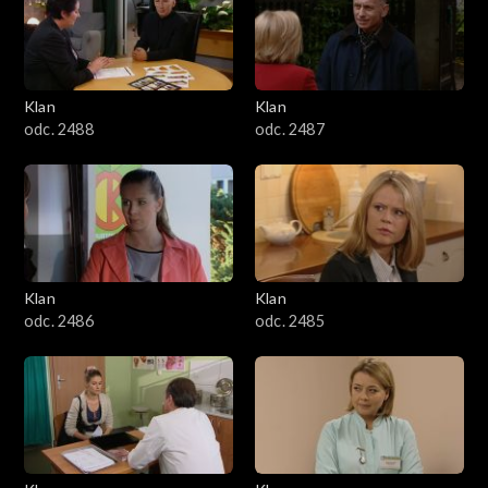
2501–2600
2401–2500
Klan
Klan
2301–2400
odc. 2488
odc. 2487
2201–2300
2101–2200
2001–2100
Klan
Klan
odc. 2486
odc. 2485
1901–2000
1801–1900
1701–1800