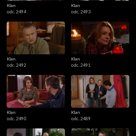
3401–3500
Klan
Klan
odc. 2494
odc. 2493
3301–3400
3201–3300
3101–3200
Klan
Klan
3001–3100
odc. 2492
odc. 2491
2901–3000
2801–2900
2701–2800
Klan
Klan
odc. 2490
odc. 2489
2601–2700