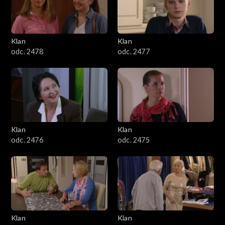
701–800
601–700
Klan
Klan
odc. 2478
odc. 2477
501–600
401–500
301–400
Klan
Klan
201–300
odc. 2476
odc. 2475
101–200
1–100
Klan
Klan