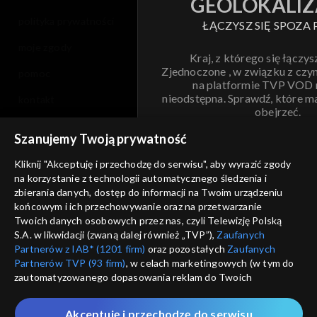
GEOLOKALIZ
polityka prywatności
ŁĄCZYSZ SIĘ SPOZA 
moje zgody
Kraj, z którego się łączys
Zjednoczone , w związku z czy
pomoc
na platformie TVP VOD
nieodstępna. Sprawdź, które m
kontakt
obejrzeć.
voucher
Szanujemy Twoją prywatność
Nie pokazuj pon
dostępność
Kliknij "Akceptuję i przechodzę do serwisu", aby wyrazić zgody
na korzystanie z technologii automatycznego śledzenia i
informacje o dostawcy usług
ANULUJ
SP
zbierania danych, dostęp do informacji na Twoim urządzeniu
końcowym i ich przechowywanie oraz na przetwarzanie
Twoich danych osobowych przez nas, czyli Telewizję Polską
S.A. w likwidacji (zwaną dalej również „TVP”),
Zaufanych
Partnerów z IAB* (1201 firm)
oraz pozostałych
Zaufanych
Partnerów TVP (93 firm)
, w celach marketingowych (w tym do
zautomatyzowanego dopasowania reklam do Twoich
zainteresowań i mierzenia ich skuteczności) i pozostałych,
które wskazujemy poniżej, a także zgody na udostępnianie
Akceptuję i przechodzę do serwisu