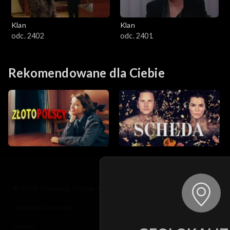
Klan
Klan
odc. 2402
odc. 2401
Rekomendowane dla Ciebie
© 2026 Telewizja Polska S.A. w likwidacji
regulamin serwisu
cennik