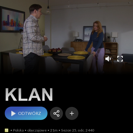
Klan
ODTWÓRZ
Polska
obyczajowe
21m
Sezon 25, odc. 2440