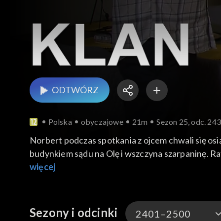
ODTWÓRZ
Polska
obyczajowe
21m
Sezon 25, odc. 24
Norbert podczas spotkania z ojcem chwali się osi
budynkiem sądu na Olę i wszczyna szarpaninę. Rafał
więcej
Sezony i odcinki
2401–2500