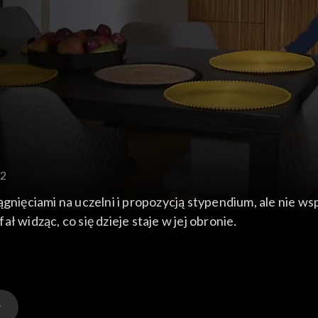
32
ągnięciami na uczelni i propozycją stypendium, ale nie ws
 widząc, co się dzieje staje w jej obronie.