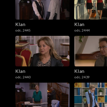
301–400
201–300
Klan
Klan
101–200
odc. 2445
odc. 2444
1–100
Klan
Klan
odc. 2440
odc. 2439