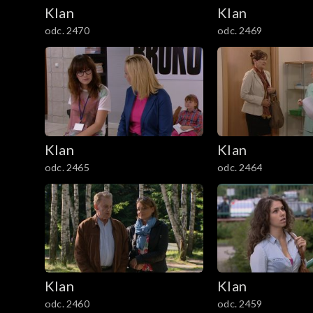
2101–2200
Klan
Klan
odc. 2470
odc. 2469
2001–2100
1901–2000
1801–1900
1701–1800
Klan
Klan
odc. 2465
odc. 2464
1601–1700
1501–1600
1401–1500
1301–1400
Klan
Klan
odc. 2460
odc. 2459