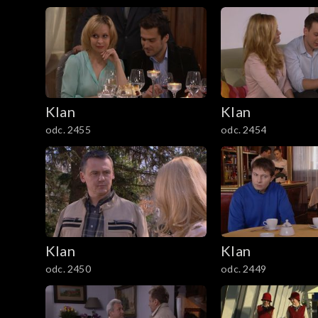
1201–1300
1101–1200
1001–1100
901–1000
Klan
Klan
odc. 2455
odc. 2454
801–900
701–800
601–700
Klan
Klan
501–600
odc. 2450
odc. 2449
401–500