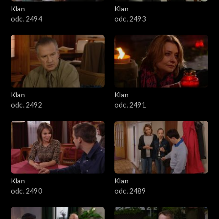
3401–3500
Klan
Klan
odc. 2494
odc. 2493
3301–3400
3201–3300
3101–3200
Klan
Klan
3001–3100
odc. 2492
odc. 2491
2901–3000
2801–2900
2701–2800
Klan
Klan
odc. 2490
odc. 2489
2601–2700