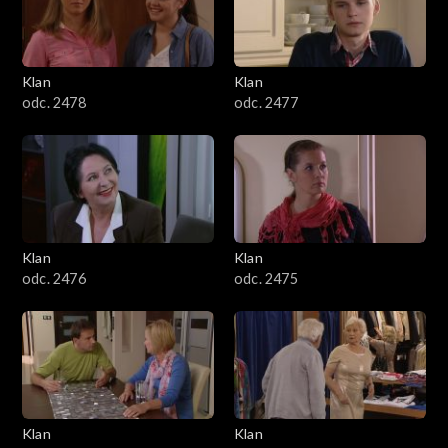
701–800
601–700
Klan
Klan
odc. 2478
odc. 2477
501–600
401–500
301–400
Klan
Klan
201–300
odc. 2476
odc. 2475
101–200
1–100
Klan
Klan