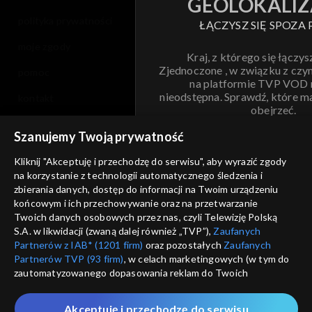
GEOLOKALIZ
polityka prywatności
ŁĄCZYSZ SIĘ SPOZA 
moje zgody
Kraj, z którego się łączys
Zjednoczone , w związku z czy
pomoc
na platformie TVP VOD
nieodstępna. Sprawdź, które m
kontakt
obejrzeć.
voucher
Szanujemy Twoją prywatność
Nie pokazuj pon
dostępność
Kliknij "Akceptuję i przechodzę do serwisu", aby wyrazić zgody
na korzystanie z technologii automatycznego śledzenia i
informacje o dostawcy usług
ANULUJ
SP
zbierania danych, dostęp do informacji na Twoim urządzeniu
końcowym i ich przechowywanie oraz na przetwarzanie
Twoich danych osobowych przez nas, czyli Telewizję Polską
S.A. w likwidacji (zwaną dalej również „TVP”),
Zaufanych
Partnerów z IAB* (1201 firm)
oraz pozostałych
Zaufanych
Partnerów TVP (93 firm)
, w celach marketingowych (w tym do
zautomatyzowanego dopasowania reklam do Twoich
zainteresowań i mierzenia ich skuteczności) i pozostałych,
które wskazujemy poniżej, a także zgody na udostępnianie
Akceptuję i przechodzę do serwisu