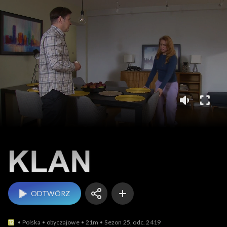
Klan
ODTWÓRZ
Polska
obyczajowe
21m
Sezon 25, odc. 2419