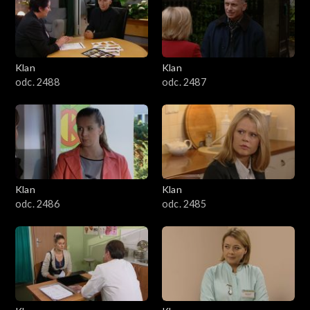
2501–2600
2401–2500
Klan
Klan
2301–2400
odc. 2488
odc. 2487
2201–2300
2101–2200
2001–2100
Klan
Klan
odc. 2486
odc. 2485
1901–2000
1801–1900
1701–1800