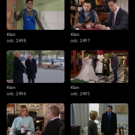
4301–4400
4201–4300
4101–4200
Klan
Klan
odc. 2498
odc. 2497
4001–4100
3901–4000
3801–3900
Klan
Klan
3701–3800
odc. 2496
odc. 2495
3601–3700
3501–3600