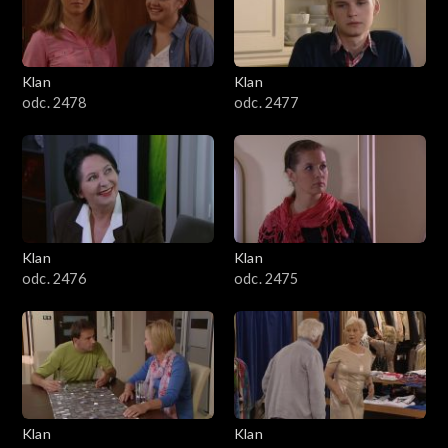
701–800
601–700
Klan
Klan
odc. 2478
odc. 2477
501–600
401–500
301–400
Klan
Klan
201–300
odc. 2476
odc. 2475
101–200
1–100
Klan
Klan