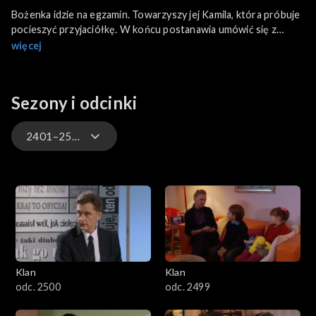
Bożenka idzie na egzamin. Towarzyszy jej Kamila, która próbuje
pocieszyć przyjaciółkę. W końcu postanawia umówić się z
Miłoszem, żeby wygarnąć mu cała prawdę o jego spotkaniu w
więcej
studiu z Martą.
Paweł nie może nachwalić się Pawełka, który bardzo przejął się
opieką nad Tropkiem podczas nieobecności Koziełłów.
Sezony i odcinki
Przekonuje Agnieszkę, że zwierzę w domu ma działanie
wychowawcze i żałuje, że dopiero teraz to odkrył.
2401–2500
4701–4800
4601–4700
4501–4600
Klan
Klan
4401–4500
odc. 2500
odc. 2499