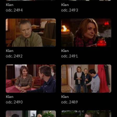
3401–3500
Klan
Klan
odc. 2494
odc. 2493
3301–3400
3201–3300
3101–3200
Klan
Klan
3001–3100
odc. 2492
odc. 2491
2901–3000
2801–2900
2701–2800
Klan
Klan
odc. 2490
odc. 2489
2601–2700