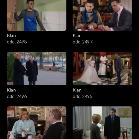
4301–4400
4201–4300
4101–4200
Klan
Klan
odc. 2498
odc. 2497
4001–4100
3901–4000
3801–3900
Klan
Klan
3701–3800
odc. 2496
odc. 2495
3601–3700
3501–3600