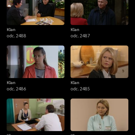
2501–2600
2401–2500
Klan
Klan
2301–2400
odc. 2488
odc. 2487
2201–2300
2101–2200
2001–2100
Klan
Klan
odc. 2486
odc. 2485
1901–2000
1801–1900
1701–1800