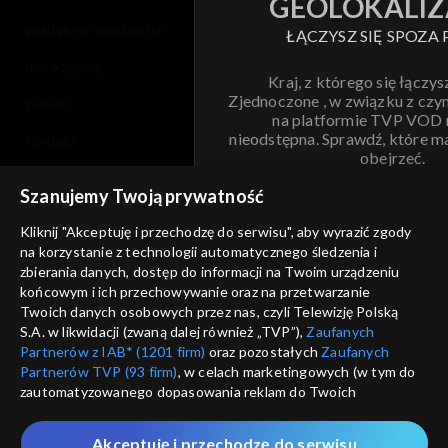
GEOLOKALIZ
polityka prywatności
ŁĄCZYSZ SIĘ SPOZA 
moje zgody
Kraj, z którego się łączys
Zjednoczone , w związku z czy
pomoc
na platformie TVP VOD
nieodstępna. Sprawdź, które m
kontakt
obejrzeć.
voucher
Szanujemy Twoją prywatność
Nie pokazuj pon
dostępność
Kliknij "Akceptuję i przechodzę do serwisu", aby wyrazić zgody
na korzystanie z technologii automatycznego śledzenia i
informacje o dostawcy usług
ANULUJ
SP
zbierania danych, dostęp do informacji na Twoim urządzeniu
końcowym i ich przechowywanie oraz na przetwarzanie
Twoich danych osobowych przez nas, czyli Telewizję Polską
S.A. w likwidacji (zwaną dalej również „TVP”),
Zaufanych
Partnerów z IAB* (1201 firm)
oraz pozostałych
Zaufanych
Partnerów TVP (93 firm)
, w celach marketingowych (w tym do
zautomatyzowanego dopasowania reklam do Twoich
zainteresowań i mierzenia ich skuteczności) i pozostałych,
które wskazujemy poniżej, a także zgody na udostępnianie
Akceptuję i przechodzę do serwisu