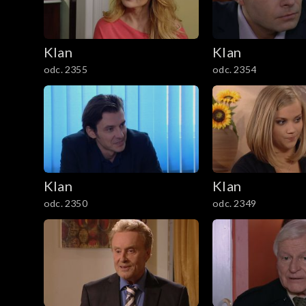
1001–1100
901–1000
Klan
Klan
odc. 2355
odc. 2354
801–900
701–800
601–700
Klan
Klan
501–600
odc. 2350
odc. 2349
401–500
301–400
201–300