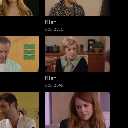
Klan
odc. 2351
Klan
odc. 2346