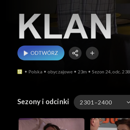
ODTWÓRZ
Polska
obyczajowe
23m
Sezon 24, odc. 23
Sezony i odcinki
2301–2400
4701–4800