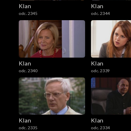
Klan
Klan
101–200
odc. 2345
odc. 2344
1–100
Klan
Klan
odc. 2340
odc. 2339
Klan
Klan
odc. 2335
odc. 2334