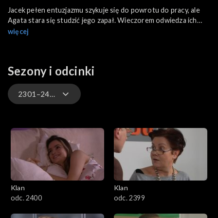
Jacek pełen entuzjazmu szykuje się do powrotu do pracy, ale
Agata stara się studzić jego zapał. Wieczorem odwiedza ich
Olaf i wspólnie spędzają miły wieczór. Jerzy zdaje relację
więcej
współpracownikom z akcji charytatywnej w domu dziecka i
skarży się na nowego sąsiada, który ciągle zaskakuje go nowymi
pomysłami. Michała dręczą wyrzuty i przyznaje się Mariuszowi
Sezony i odcinki
do zdrady żony. Tymczasem Marta postanawia zrealizować cykl
programów telewizyjnych i zaprasza do współpracy Miłosza.
2301–2400
4701–4800
4601–4700
4501–4600
Klan
Klan
4401–4500
odc. 2400
odc. 2399