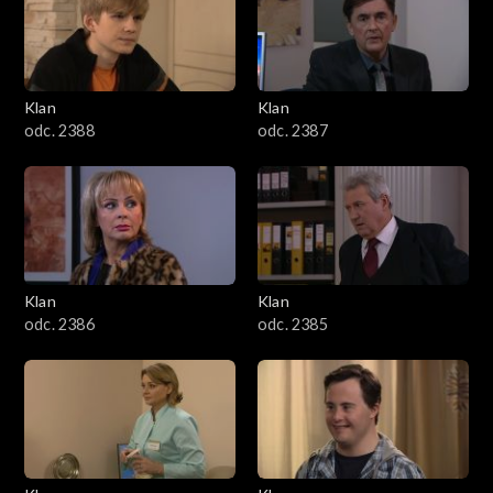
2501–2600
2401–2500
Klan
Klan
2301–2400
odc. 2388
odc. 2387
2201–2300
2101–2200
2001–2100
Klan
Klan
odc. 2386
odc. 2385
1901–2000
1801–1900
1701–1800