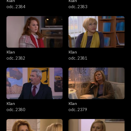
Klan
Klan
1601–1700
odc. 2384
odc. 2383
1501–1600
1401–1500
1301–1400
Klan
Klan
odc. 2382
odc. 2381
1201–1300
1101–1200
1001–1100
Klan
Klan
901–1000
odc. 2380
odc. 2379
801–900