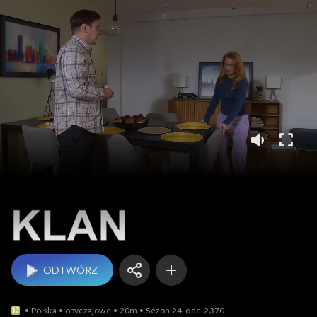
Klan
ODTWÓRZ
Polska
obyczajowe
20m
Sezon 24, odc. 2370