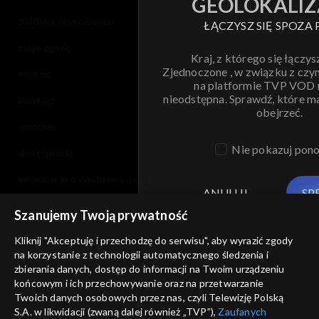
GEOLOKALIZ
polityka prywatności
ŁĄCZYSZ SIĘ SPOZA 
moje zgody
Kraj, z którego się łączys
Zjednoczone , w związku z czy
pomoc
na platformie TVP VOD
nieodstępna. Sprawdź, które m
kontakt
obejrzeć.
voucher
Nie pokazuj pon
dostępność
informacje o dostawcy usług
ANULUJ
SP
Szanujemy Twoją prywatność
Kliknij "Akceptuję i przechodzę do serwisu", aby wyrazić zgody
na korzystanie z technologii automatycznego śledzenia i
zbierania danych, dostęp do informacji na Twoim urządzeniu
końcowym i ich przechowywanie oraz na przetwarzanie
Twoich danych osobowych przez nas, czyli Telewizję Polską
S.A. w likwidacji (zwaną dalej również „TVP”),
Zaufanych