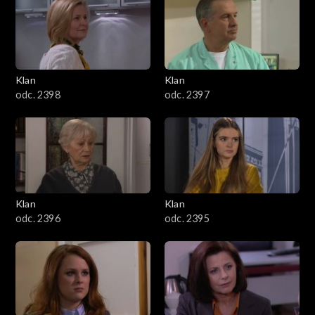
4301–4400
4201–4300
4101–4200
Klan
Klan
odc. 2398
odc. 2397
4001–4100
3901–4000
3801–3900
Klan
Klan
3701–3800
odc. 2396
odc. 2395
3601–3700
3501–3600