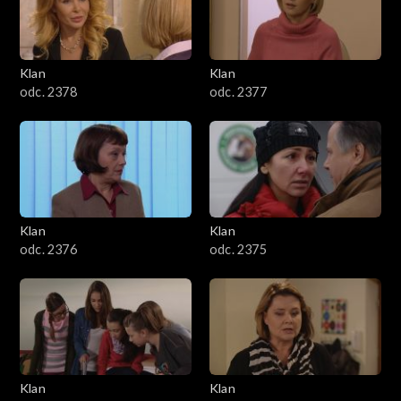
701–800
601–700
Klan
Klan
odc. 2378
odc. 2377
501–600
401–500
301–400
Klan
Klan
201–300
odc. 2376
odc. 2375
101–200
1–100
Klan
Klan