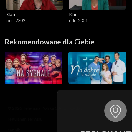
Klan
Klan
odc. 2302
odc. 2301
Rekomendowane dla Ciebie
© 2026 Telewizja Polska S.A. w likwidacji
regulamin serwisu
cennik